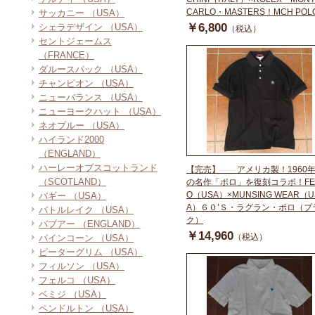
CARLO・MASTERS！MCH POL
サッカニー （USA）
￥6,800
シェラデザイン （USA）
（税込）
セントジェームス
（FRANCE）
ダルースパック （USA）
チャンピオン （USA）
ニューバランス （USA）
ニューヨークハット （USA）
ネオブルー （USA）
ハイランド2000
（ENGLAND）
ハーレーオブスコットランド
【完売】 アメリカ製！1960
（SCOTLAND）
の名作「ポロ」を復刻コラボ！FE
O（USA）×MUNSING WEAR（U
バギー （USA）
A）６０’Ｓ・ラグラン・ポロ（ブ
バトルレイク （USA）
ク）
バブアー （ENGLAND）
￥14,960
（税込）
パインコーン （USA）
ピーターグリム （USA）
フィルソン （USA）
フェルコ （USA）
ベミジ （USA）
ペンドルトン （USA）