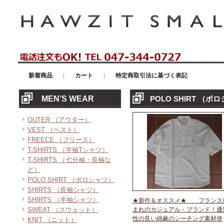
アメリカンカジュアル・輸入雑貨等のセレクトショップ！ハウゼイスモー
新着商品
カート
特定商取引法に基づく表記
MEN’S WEAR
POLO SHIRT （ポ
OUTER （アウター）
VEST （ベスト）
FREECE （フリース）
T-SHIRTS （半袖Tシャツ）
T-SHIRTS （七分袖・長袖な
ど）
POLO SHIRT （ポロシャツ）
SHIRTS （長袖シャツ）
SHIRTS （半袖シャツ）
★新作＆オススメ★ フランス
SWEAT （スウェット）
まれのカジュアル・ブランド！通
性の良い綿麻のシーチング素材使
KNIT （ニット）