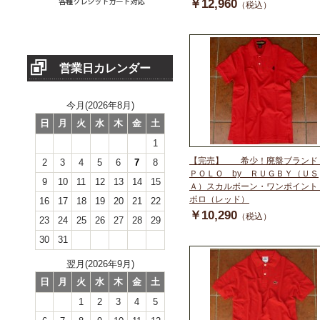
￥12,960
（税込）
営業日カレンダー
今月(2026年8月)
日
月
火
水
木
金
土
1
【完売】 希少！廃盤ブランド
2
3
4
5
6
7
8
ＰＯＬＯ by ＲＵＧＢＹ（ＵＳ
9
10
11
12
13
14
15
Ａ）スカルボーン・ワンポイント
ポロ（レッド）
16
17
18
19
20
21
22
￥10,290
（税込）
23
24
25
26
27
28
29
30
31
翌月(2026年9月)
日
月
火
水
木
金
土
1
2
3
4
5