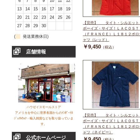
6
7
8
9
10
11
12
13
14
15
16
17
18
19
20
21
22
23
24
25
26
【完売】 タイト・シルエット
27
28
29
30
ボーイズ・サイズ！ＬＡＣＯＳＴ
（ＦＲＡＮＣＥ）Ｌ１８１２ポロ
(
発送業務休日)
ャツ（レッド）
￥9,450
（税込）
店舗情報
ハウゼイスモールストア
アメリカを中心に世界各国からのｲﾝﾎﾟｰﾄｶ
【完売】 タイト・シルエット
ｼﾞｭｱﾙｳｪｱ・輸入雑貨などを取り扱っていま
ボーイズ・サイズ！ＬＡＣＯＳＴ
す。
（ＦＲＡＮＣＥ）Ｌ１８１２ポロ
ャツ（ネイビー）
公式ホームページ
￥9,450
（税込）