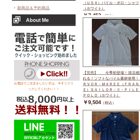
（ＵＳＡ）パイル・ポロ・シャツ
新商品＆予約商品
（ホワイト）
￥7,452
（税込）
About Me
【完売】 今季初登場！清涼感
れる！ソフトなパイル素材使用！
お電話でご注文をしたい方は、今すぐクリ
ＲＶＯＲ・ＭＡＲＥＥ（ＦＲＡＮ
ックしてください！！
Ｅ）ＳＡＩＬＯＲ－Ⅱ・ＰＩＬＥ
ＰＯＬＯ（ホワイト）
￥9,504
（税込）