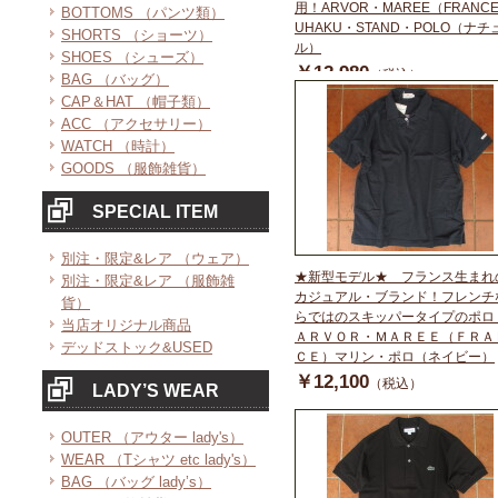
用！ARVOR・MAREE（FRANC
BOTTOMS （パンツ類）
UHAKU・STAND・POLO（ナチ
SHORTS （ショーツ）
ル）
SHOES （シューズ）
￥12,980
（税込）
BAG （バッグ）
CAP＆HAT （帽子類）
ACC （アクセサリー）
WATCH （時計）
GOODS （服飾雑貨）
SPECIAL ITEM
別注・限定&レア （ウェア）
★新型モデル★ フランス生まれ
別注・限定&レア （服飾雑
カジュアル・ブランド！フレンチ
貨）
らではのスキッパータイプのポロ
当店オリジナル商品
ＡＲＶＯＲ・ＭＡＲＥＥ（ＦＲＡ
デッドストック&USED
ＣＥ）マリン・ポロ（ネイビー）
￥12,100
（税込）
LADY’S WEAR
OUTER （アウター lady's）
WEAR （Tシャツ etc lady's）
BAG （バッグ lady’s）