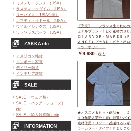
ミステリーランチ （USA）
ラスティックダイム （USA）
リーバイス （USA企画）
レフティ・オドール （USA）
【完売】 フランス生まれのカ
ワイルドシングス （USA）
ュアルブランド！ピケ素材のＢＤ
ワラワラスポーツ （USA）
ロ！ＡＲＶＯＲ・ＭＡＲＥＥ（Ｆ
ＡＮＣＥ）プチＢＤ・ピケ・ポロ
ZAKKA etc
ャツ（ホワイト）
￥9,680
（税込）
アメリカン雑貨
インポート家電
デイリー雑貨
インテリア雑貨
SALE
SALE （ウェア類）
SALE （バッグ・シューズ）
etc
★オススメ＆ヒット商品★ ２
SALE （輸入雑貨類）etc
１９年新入荷分！夏に最適なパイ
素材使用！リゾート感溢れるレギ
INFORMATION
ラーカラー・タイプ！ＦＥＬＣＯ