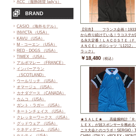
ACC （服飾雑貨 lady’s）
BRAND
CASIO （海外モデル）
【完売】 フランス企画！193
INVICTA （USA）
から作り続けている！ラコステが
KAVU （USA）
る永久定番！ＬＡＣＯＳＴＥ（Ｆ
M・コーエン （USA）
ＡＮＣＥ）ポロシャツ「L1212」
RED・DOGS （USA）
ラック）
TIMEX （USA）
￥18,480
（税込）
アルボマレー （FRANCE）
インバーアラン
（SCOTLAND）
ウールリッチ （USA）
オマージュ （USA）
カナダグース （CANADA）
カムコ （USA）
ガント・ラガー （USA）
キートンチェイス （USA）
クレッターワークス （USA）
★ＳＡＬＥ★ 高級腕時計「Ｒ
グッドウェア （USA）
ＬＥＸ」が冠スポンサーを務める
ケネディデニム （USA）
ニス大会とのコラボ！SERGIO・T
ケルティ （USA）
CHINI（ITALY）×ROLEX・MONT