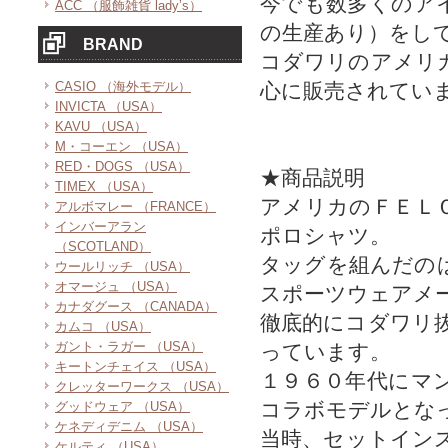
今でも数多くのア
ACC （服飾雑貨 lady’s）
の生産あり）をし
BRAND
コダワリのアメリ
CASIO （海外モデル）
心に販売されてい
INVICTA （USA）
KAVU （USA）
M・コーエン （USA）
RED・DOGS （USA）
★商品説明
TIMEX （USA）
アメリカのＦＥＬ
アルボマレー （FRANCE）
インバーアラン
ポロシャツ。
（SCOTLAND）
タッグを組んだの
ウールリッチ （USA）
オマージュ （USA）
スポーツウェアメ
カナダグース （CANADA）
徹底的にコダワリ
カムコ （USA）
ガント・ラガー （USA）
っています。
キートンチェイス （USA）
１９６０年代にマ
クレッターワークス （USA）
コラボモデルとな
グッドウェア （USA）
ケネディデニム （USA）
当時、セットイン
ケルティ （USA）