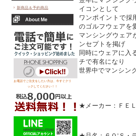
イコンとして
新商品＆予約商品
ワンポイントで採
About Me
のゴルフウェアを
マンシングウェア
ンセプトを掲げ
同時にウェアに入
チで有名になり
世界中でマンシン
お電話でご注文をしたい方は、今すぐクリ
ックしてください！！
★メーカー：ＦＥ
★品名：６０’Ｓ・