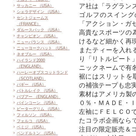
ア社は「ラグラン
サッカニー （USA）
シェラデザイン （USA）
ゴルフのスイング
セントジェームス
「アクション・ガ
（FRANCE）
ダルースパック （USA）
高貴なスポーツの
チャンピオン （USA）
けるなど細かく再
ニューバランス （USA）
ニューヨークハット （USA）
またティーを入れ
ネオブルー （USA）
り「リトルピート
ハイランド2000
（ENGLAND）
ニックネームで有
ハーレーオブスコットランド
裾にはスリットを
（SCOTLAND）
の補強テープも忠
バギー （USA）
バトルレイク （USA）
素材はアメリカ製
バブアー （ENGLAND）
０％・ＭＡＤＥ・
パインコーン （USA）
ピーターグリム （USA）
左袖にＦＥＬＣＯ
フィルソン （USA）
たコラボ企画なら
フェルコ （USA）
ベミジ （USA）
注目の限定販売＆
ペンドルトン （USA）