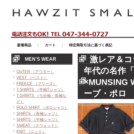
アメリカンカジュアル・輸入雑貨等のセレクトショップ！ハウゼイスモー
新着商品
カート
特定商取引法に基づく表記
激レア＆コ
MEN’S WEAR
年代の名作「
OUTER （アウター）
VEST （ベスト）
×MUNSIN
FREECE （フリース）
T-SHIRTS （半袖Tシャツ）
ーブ・ポロ
T-SHIRTS （七分袖・長袖な
ど）
POLO SHIRT （ポロシャツ）
SHIRTS （長袖シャツ）
SHIRTS （半袖シャツ）
SWEAT （スウェット）
KNIT （ニット）