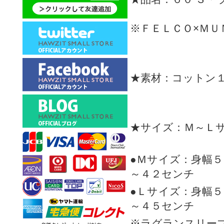
※ＦＥＬＣＯ×Ｍ
★素材：コットン
★サイズ：Ｍ～Ｌ
●Ｍサイズ：身幅
～４２センチ
●Ｌサイズ：身幅
～４５センチ
※ラグランスリー