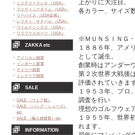
上がりに大注目。
ミステリーランチ （USA）
ラスティックダイム （USA）
各カラー、サイズ
リーバイス （USA企画）
レフティ・オドール （USA）
ワイルドシングス （USA）
ワラワラスポーツ （USA）
※ＭＵＮＳＩＮＧ
ZAKKA etc
１８８６年、アメ
として誕生。
アメリカン雑貨
インポート家電
創業時はアンダー
デイリー雑貨
第２次世界大戦後
インテリア雑貨
評価されていきま
SALE
１９５３年、プロ
調査を行い
SALE （ウェア類）
SALE （バッグ・シューズ）
理想のゴルフウェ
etc
１９５５年、世界
SALE （輸入雑貨類）etc
れます。
INFORMATION
翌年にマンシング