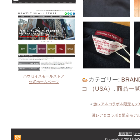
ハウゼイスモールストア
カテゴリー:
BRAN
公式ホームページ
コ （USA）
,
商品一
«
激レア＆コラボ＆限定モデル！
激レア＆コラボ＆限定モデル！
新着商品
│
カ
Copyright © 2011 HAW