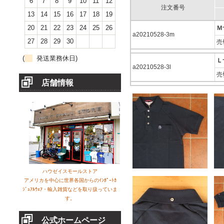
6
7
8
9
10
11
12
注文番号
13
14
15
16
17
18
19
20
21
22
23
24
25
26
Ｍ
a20210528-3m
27
28
29
30
売
(
発送業務休日)
Ｌ
a20210528-3l
売
店舗情報
ハウゼイスモールストア
アメリカを中心に世界各国からのｲﾝﾎﾟｰﾄｶ
ｼﾞｭｱﾙｳｪｱ・輸入雑貨などを取り扱っていま
す。
公式ホームページ