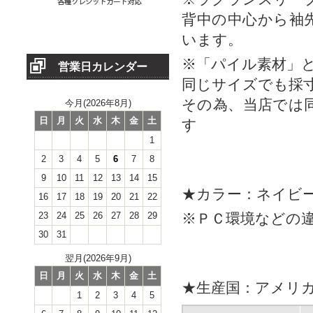
背中の中心から袖
います。
※「パイル素材」
営業日カレンダー
同じサイズでも採
その為、当店では
今月(2026年8月)
日
月
火
水
木
金
土
す
1
2
3
4
5
6
7
8
9
10
11
12
13
14
15
★カラー：ネイビ
16
17
18
19
20
21
22
23
24
25
26
27
28
29
※ＰＣ環境などの
30
31
翌月(2026年9月)
日
月
火
水
木
金
土
★生産国：アメリ
1
2
3
4
5