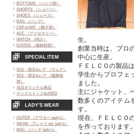
BOTTOMS （パンツ類）
SHORTS （ショーツ）
SHOES （シューズ）
BAG （バッグ）
CAP＆HAT （帽子類）
ACC （アクセサリー）
生。
WATCH （時計）
GOODS （服飾雑貨）
創業当時は、プロ
中心に生産。
SPECIAL ITEM
ＦＥＬＣＯの製品
別注・限定&レア （ウェア）
学生からプロフェ
別注・限定&レア （服飾雑
貨）
ました。
当店オリジナル商品
主にジャケット、
デッドストック&USED
数多くのアイテム
LADY’S WEAR
す。
現在、ＦＥＬＣＯ
OUTER （アウター lady's）
WEAR （Tシャツ etc lady's）
を作っております
BAG （バッグ lady’s）