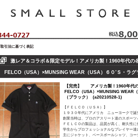
セレクトショップ！ハウゼイスモールストア！
商取引法に基づく表記
激レア＆コラボ＆限定モデル！アメリカ製！1960年代の
FELCO（USA）×MUNSING WEAR（USA）６０’Ｓ・
【完売】 アメリカ製！1960年代
FELCO（USA）×MUNSING WE
（ブラック） (a20210528-1)
【ＦＥＬＣＯ（ＵＳＡ）】
１９３０年代にアメリカ ニューヨークで誕
創業当時は、プロのアスリート達のスポーツ
ＦＥＬＣＯの製品は、品質が高く、耐久性に
学生からプロフェッショナルなプレイヤー達
主にジャケット、ベースボールシャツ、コー