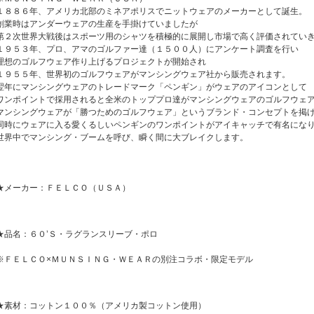
１８８６年、アメリカ北部のミネアポリスでニットウェアのメーカーとして誕生。
創業時はアンダーウェアの生産を手掛けていましたが
第２次世界大戦後はスポーツ用のシャツを積極的に展開し市場で高く評価されてい
１９５３年、プロ、アマのゴルファー達（１５００人）にアンケート調査を行い
理想のゴルフウェア作り上げるプロジェクトが開始され
１９５５年、世界初のゴルフウェアがマンシングウェア社から販売されます。
翌年にマンシングウェアのトレードマーク「ペンギン」がウェアのアイコンとして
ワンポイントで採用されると全米のトッププロ達がマンシングウェアのゴルフウェ
マンシングウェアが「勝つためのゴルフウェア」というブランド・コンセプトを掲
同時にウェアに入る愛くるしいペンギンのワンポイントがアイキャッチで有名にな
世界中でマンシング・ブームを呼び、瞬く間に大ブレイクします。
★メーカー：ＦＥＬＣＯ（ＵＳＡ）
★品名：６０’Ｓ・ラグランスリーブ・ポロ
※ＦＥＬＣＯ×ＭＵＮＳＩＮＧ・ＷＥＡＲの別注コラボ・限定モデル
★素材：コットン１００％（アメリカ製コットン使用）