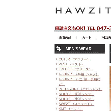
アメリカンカジュアル・輸入雑貨等の
新着商品
カート
特定
MEN’S WEAR
OUTER （アウター）
VEST （ベスト）
FREECE （フリース）
T-SHIRTS （半袖Tシャツ）
T-SHIRTS （七分袖・長袖な
ど）
POLO SHIRT （ポロシャツ）
SHIRTS （長袖シャツ）
SHIRTS （半袖シャツ）
SWEAT （スウェット）
KNIT （ニット）