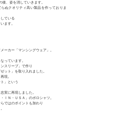
の後、姿を消していきます。
変らぬクオリティ高い製品を作っておりま
をしている
ています。
アメーカー「マンシングウェア」。
となっています。
ランスリーブ」で作り
ガゼット」を取り入れました。
く再現。
ート」という
も忠実に再現しました。
Ｅ・ＩＮ・ＵＳＡ」のポロシャツ。
ならではのポイントも加わり
目。