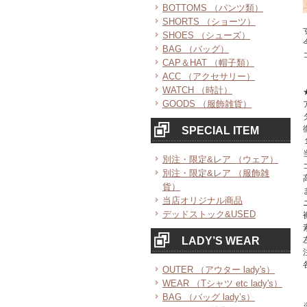
BOTTOMS （パンツ類）
SHORTS （ショーツ）
SHOES （シューズ）
BAG （バッグ）
CAP＆HAT （帽子類）
ACC （アクセサリー）
WATCH （時計）
GOODS （服飾雑貨）
SPECIAL ITEM
別注・限定&レア （ウェア）
別注・限定&レア （服飾雑
貨）
当店オリジナル商品
デッドストック&USED
LADY’S WEAR
OUTER （アウター lady's）
WEAR （Tシャツ etc lady's）
BAG （バッグ lady’s）