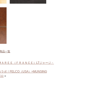
商品一覧
ＡＲＥＥ（ＦＲＡＮＣＥ）LTジャージ・
！FELCO（USA）×MUNSING
ポロ
»