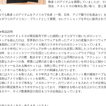
数多くのアイテムを展開していましたが、そ
現在、ＦＥＬＣＯの権利を買い取り、昔と
す。
今でも数多くのアイテムをアメリカで生産（一部、日本、アジア圏での生産あり）
コダワリのアメリカン・ブランドとして展開。セレクトショップを中心に販売され
★商品説明
アメリカのＦＥＬＣＯが限定販売で作った細部にまでコダワリ抜いたポロシャツ。
タッグを組んだのは、世界初のゴルフウェアを作ったアメリカの老舗スポーツウェ
徹底的にコダワリ抜いたアメリカ製のコラボモデルのポロシャツとなっています。
１９６０年代にマンシングウェアが作った名作ポロを忠実に再現したコラボモデル
当時、セットインスリーブが主流だったポロシャツをマンシングウエア社は「ラグ
ゴルフのスイングの際、動きやすくするため脇下には手間のかかる「アクション・
高貴なスポーツの為、襟裏には襟の反り返りを防ぐためのボタンを付けるなど細か
またティーを入れる胸ポケットは、当時と同じデザインとサイズで作り「リトルピ
ニックネームで有名なペンギンマークの刺繍を入れています。
裾にはスリットを取り入れ、６０年代までに多く見られたスリット裏の補強テープ
素材はアメリカ製のコットンを使用し、アメリカで生産された「１００％・ＭＡＤ
左袖にＦＥＬＣＯで有名な「メガホンマーク」のワンポイントを入れたコラボ企画
注目の限定販売＆コラボモデルとなっており、洋服好きを唸らせる仕上がりに大注
各カラー、サイズ数量限定の別注＆コラボ企画品となっています。
※ＭＵＮＳＩＮＧ・ＷＥＡＲ（ＵＳＡ）