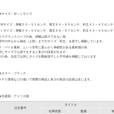
★サイズ：Ｍ～Ｌサイズ
●Ｍサイズ：身幅５０～５１センチ、着丈６４～６５センチ、裄丈４１～４２センチ
●Ｌサイズ：身幅５４～５５センチ、着丈６６～６７センチ、裄丈４４～４５センチ
※ラグランスリーブの為、肩幅は採寸できない為
背中の中心から袖先（上部）までのサイズ「裄丈」を採寸し掲載しています。
※「パイル素材」という非常に柔らかく伸縮性がある素材感の為
同じサイズでも採寸をすると多少の誤差が出ます。
その為、当店では同じサイズを数枚採寸した平均値を掲載しております
★カラー：ブラック
※ＰＣ環境などの違いで実際の商品と多少の色目の誤差は生じます。
★生産国：アメリカ製
タイトル
注文番号
在庫状態
数量