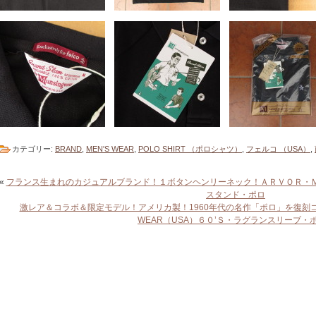
カテゴリー:
BRAND
,
MEN'S WEAR
,
POLO SHIRT （ポロシャツ）
,
フェルコ （USA）
,
«
フランス生まれのカジュアルブランド！１ボタンヘンリーネック！ＡＲＶＯＲ・Ｍ
スタンド・ポロ
激レア＆コラボ＆限定モデル！アメリカ製！1960年代の名作「ポロ」を復刻コラボ
WEAR（USA）６０’Ｓ・ラグランスリーブ・