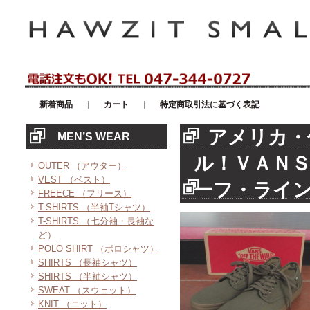
アメリカンカジュアル・輸入雑貨等のセレクトショップ！ハウゼイスモー
新着商品
カート
特定商取引法に基づく表記
アメリカ・
MEN’S WEAR
ル！ＶＡＮＳ
OUTER （アウター）
VEST （ベスト）
ーフ・ライ
FREECE （フリース）
T-SHIRTS （半袖Tシャツ）
T-SHIRTS （七分袖・長袖な
ど）
POLO SHIRT （ポロシャツ）
SHIRTS （長袖シャツ）
SHIRTS （半袖シャツ）
SWEAT （スウェット）
KNIT （ニット）