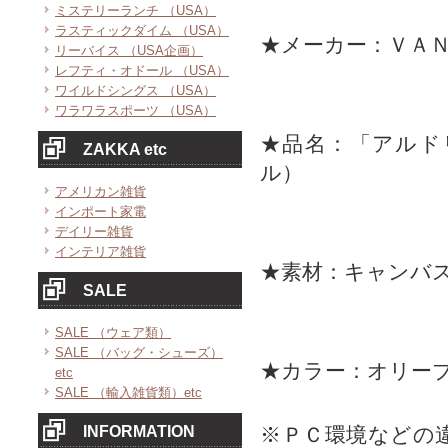
ミステリーランチ （USA）
ラスティックダイム （USA）
★メーカー：ＶＡ
リーバイス （USA企画）
レフティ・オドール （USA）
ワイルドシングス （USA）
ワラワラスポーツ （USA）
★品名：「アルド
ZAKKA etc
ル）
アメリカン雑貨
インポート家電
デイリー雑貨
インテリア雑貨
★素材：キャンバ
SALE
SALE （ウェア類）
SALE （バッグ・シューズ）
★カラー：オリー
etc
SALE （輸入雑貨類）etc
INFORMATION
※ＰＣ環境などの