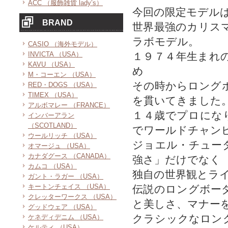
ACC （服飾雑貨 lady’s）
今回の限定モデル
BRAND
世界最強のカリス
ラボモデル。
CASIO （海外モデル）
INVICTA （USA）
１９７４年生まれ
KAVU （USA）
め
M・コーエン （USA）
その時からロング
RED・DOGS （USA）
TIMEX （USA）
を貫いてきました
アルボマレー （FRANCE）
１４歳でプロにな
インバーアラン
（SCOTLAND）
でワールドチャン
ウールリッチ （USA）
ジョエル・チュー
オマージュ （USA）
カナダグース （CANADA）
強さ」だけでなく
カムコ （USA）
独自の世界観とラ
ガント・ラガー （USA）
キートンチェイス （USA）
伝説のロングボー
クレッターワークス （USA）
と美しさ、マナー
グッドウェア （USA）
クラシックなロン
ケネディデニム （USA）
ケルティ （USA）