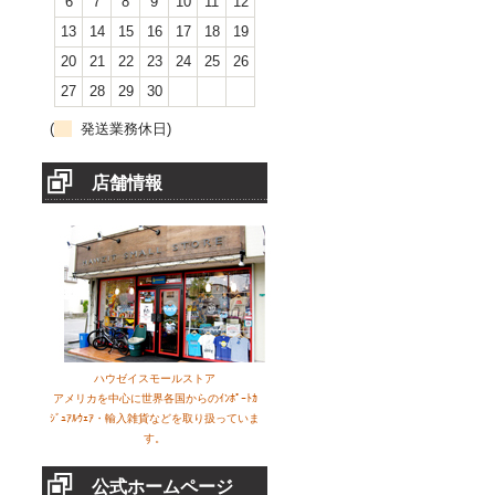
6
7
8
9
10
11
12
13
14
15
16
17
18
19
20
21
22
23
24
25
26
27
28
29
30
(
発送業務休日)
店舗情報
ハウゼイスモールストア
アメリカを中心に世界各国からのｲﾝﾎﾟｰﾄｶ
ｼﾞｭｱﾙｳｪｱ・輸入雑貨などを取り扱っていま
す。
公式ホームページ