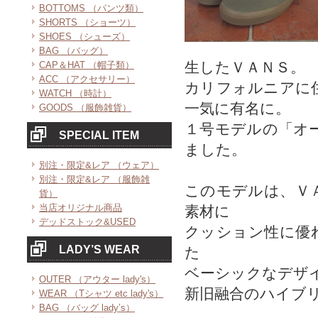
BOTTOMS （パンツ類）
SHORTS （ショーツ）
SHOES （シューズ）
BAG （バッグ）
生したＶＡＮＳ。
CAP＆HAT （帽子類）
ACC （アクセサリー）
カリフォルニアに
WATCH （時計）
一気に有名に。
GOODS （服飾雑貨）
１号モデルの「オ
SPECIAL ITEM
ました。
別注・限定&レア （ウェア）
別注・限定&レア （服飾雑
このモデルは、Ｖ
貨）
当店オリジナル商品
素材に
デッドストック&USED
クッション性に優
LADY’S WEAR
た
ベーシックなデザ
OUTER （アウター lady's）
新旧融合のハイブ
WEAR （Tシャツ etc lady's）
BAG （バッグ lady’s）