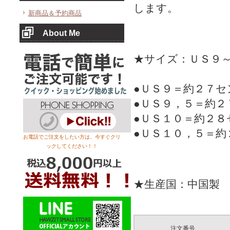
します。
新商品＆予約商品
About Me
★サイズ：ＵＳ９
●ＵＳ９＝約２７セ
●ＵＳ９，５＝約２
●ＵＳ１０＝約２８
●ＵＳ１０，５＝約
お電話でご注文をしたい方は、今すぐクリ
ックしてください！！
★生産国：中国製
注文番号