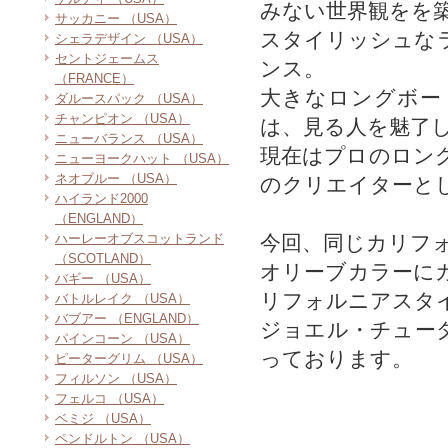
みない世界観をを
サッカニー （USA）
スタイリッシュな
シェラデザイン （USA）
セントジェームス
ンス。
（FRANCE）
大きなロングボー
ダルースパック （USA）
チャンピオン （USA）
は、見る人を魅了
ニューバランス （USA）
現在はプロのロン
ニューヨークハット （USA）
ネオブルー （USA）
のクリエイターと
ハイランド2000
（ENGLAND）
ハーレーオブスコットランド
今回、同じカリフ
（SCOTLAND）
オリーブカラーに
バギー （USA）
リフォルニアスタ
バトルレイク （USA）
バブアー （ENGLAND）
ジョエル・チュー
パインコーン （USA）
っております。
ピーターグリム （USA）
フィルソン （USA）
フェルコ （USA）
ベミジ （USA）
ペンドルトン （USA）