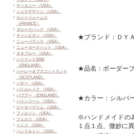
サッカニー （USA）
シェラデザイン （USA）
セントジェームス
（FRANCE）
ダルースパック （USA）
チャンピオン （USA）
★ブランド：ＤＹ
ニューバランス （USA）
ニューヨークハット （USA）
ネオブルー （USA）
ハイランド2000
（ENGLAND）
★品名：ボーダー
ハーレーオブスコットランド
（SCOTLAND）
バギー （USA）
バトルレイク （USA）
バブアー （ENGLAND）
★カラー：シルバー
パインコーン （USA）
ピーターグリム （USA）
フィルソン （USA）
※ハンドメイドの
フェルコ （USA）
１点１点、微妙に
ベミジ （USA）
ペンドルトン （USA）