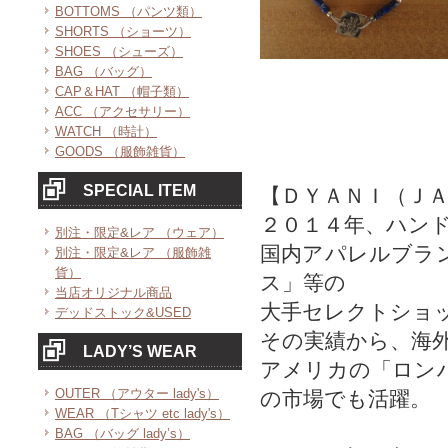
BOTTOMS （パンツ類）
SHORTS （ショーツ）
SHOES （シューズ）
BAG （バッグ）
CAP＆HAT （帽子類）
ACC （アクセサリー）
WATCH （時計）
GOODS （服飾雑貨）
SPECIAL ITEM
【ＤＹＡＮＩ（Ｊ
２０１４年、ハン
別注・限定&レア （ウェア）
国内アパレルブラ
別注・限定&レア （服飾雑
貨）
ス」等の
当店オリジナル商品
大手セレクトショ
デッドストック&USED
その実績から、海
LADY’S WEAR
アメリカの「ロン
OUTER （アウター lady's）
の市場でも活躍。
WEAR （Tシャツ etc lady's）
BAG （バッグ lady’s）