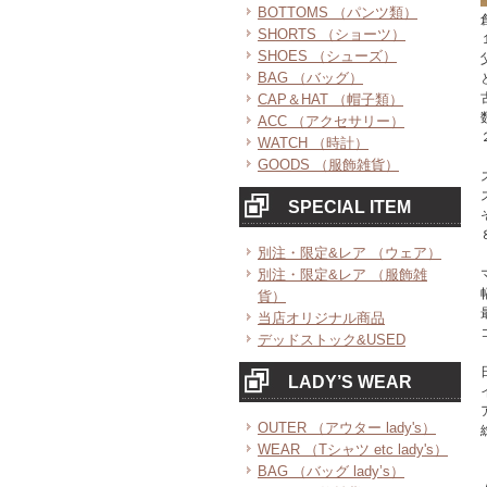
BOTTOMS （パンツ類）
SHORTS （ショーツ）
SHOES （シューズ）
BAG （バッグ）
CAP＆HAT （帽子類）
ACC （アクセサリー）
WATCH （時計）
GOODS （服飾雑貨）
SPECIAL ITEM
別注・限定&レア （ウェア）
別注・限定&レア （服飾雑
貨）
当店オリジナル商品
デッドストック&USED
LADY’S WEAR
OUTER （アウター lady's）
WEAR （Tシャツ etc lady's）
BAG （バッグ lady’s）