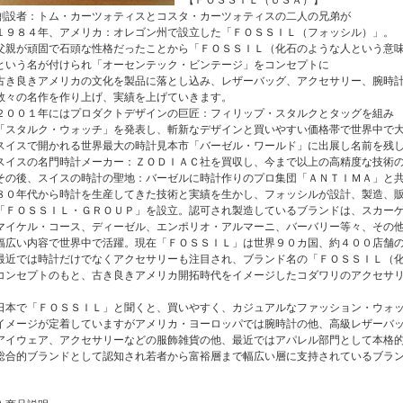
【ＦＯＳＳＩＬ（ＵＳＡ）】
創設者：トム・カーツォティスとコスタ・カーツォティスの二人の兄弟が
１９８４年、アメリカ：オレゴン州で設立した「ＦＯＳＳＩＬ（フォッシル）」。
父親が頑固で石頭な性格だったことから「ＦＯＳＳＩＬ（化石のような人という意
という名が付けられ「オーセンテック・ビンテージ」をコンセプトに
古き良きアメリカの文化を製品に落とし込み、レザーバッグ、アクセサリー、腕時
数々の名作を作り上げ、実績を上げていきます。
２００１年にはプロダクトデザインの巨匠：フィリップ・スタルクとタッグを組み
「スタルク・ウォッチ」を発表し、斬新なデザインと買いやすい価格帯で世界中で
スイスで開かれる世界最大の時計見本市「バーゼル・ワールド」に出展し名前を残
スイスの名門時計メーカー：ＺＯＤＩＡＣ社を買収し、今まで以上の高精度な技術
その後、スイスの時計の聖地：バーゼルに時計作りのプロ集団「ＡＮＴＩＭＡ」と
８０年代から時計を生産してきた技術と実績を生かし、フォッシルが設計、製造、
「ＦＯＳＳＩＬ・ＧＲＯＵＰ」を設立。認可され製造しているブランドは、スカー
マイケル・コース、ディーゼル、エンポリオ・アルマーニ、バーバリー等々、その
幅広い内容で世界中で活躍。現在「ＦＯＳＳＩＬ」は世界９０カ国、約４００店舗
最近では時計だけでなくアクセサリーも注目され、ブランド名の「ＦＯＳＳＩＬ（
コンセプトのもと、古き良きアメリカ開拓時代をイメージしたコダワリのアクセサ
日本で「ＦＯＳＳＩＬ」と聞くと、買いやすく、カジュアルなファッション・ウォ
イメージが定着していますがアメリカ・ヨーロッパでは腕時計の他、高級レザーバ
アイウェア、アクセサリーなどの服飾雑貨の他、最近ではアパレル部門として本格
総合的ブランドとして認知され若者から富裕層まで幅広い層に支持されているブラ