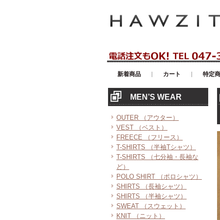
アメリカンカジュアル・輸入雑貨等の
新着商品
カート
特定
MEN’S WEAR
OUTER （アウター）
VEST （ベスト）
FREECE （フリース）
T-SHIRTS （半袖Tシャツ）
T-SHIRTS （七分袖・長袖な
ど）
POLO SHIRT （ポロシャツ）
SHIRTS （長袖シャツ）
SHIRTS （半袖シャツ）
SWEAT （スウェット）
KNIT （ニット）