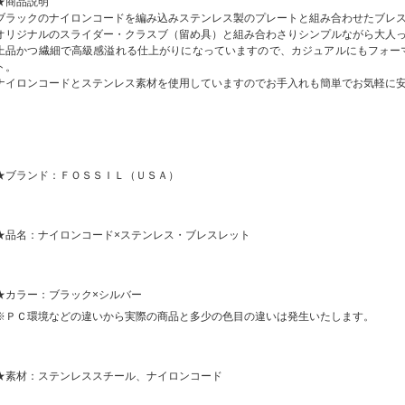
★商品説明
ブラックのナイロンコードを編み込みステンレス製のプレートと組み合わせたブレ
オリジナルのスライダー・クラスブ（留め具）と組み合わさりシンプルながら大人
上品かつ繊細で高級感溢れる仕上がりになっていますので、カジュアルにもフォー
ト。
ナイロンコードとステンレス素材を使用していますのでお手入れも簡単でお気軽に
★ブランド：ＦＯＳＳＩＬ（ＵＳＡ）
★品名：ナイロンコード×ステンレス・ブレスレット
★カラー：ブラック×シルバー
※ＰＣ環境などの違いから実際の商品と多少の色目の違いは発生いたします。
★素材：ステンレススチール、ナイロンコード