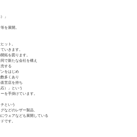
味）」
計等を展開。
大ヒット。
していきます。
の開拓を図ります。
共同で新たな会社を構え
販売する
ゲンをはじめ
他数多くあり
の直営店を持ち
化石）」という
リーを手掛けています。
ッチという
ッグなどのレザー製品、
的にウェアなども展開している
ンドです。