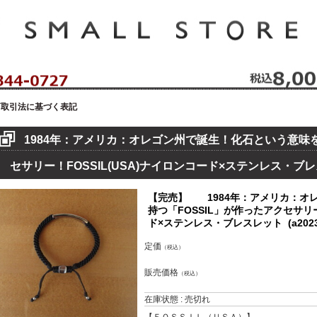
セレクトショップ！ハウゼイスモールストア！
商取引法に基づく表記
1984年：アメリカ：オレゴン州で誕生！化石という意味を
セサリー！FOSSIL(USA)ナイロンコード×ステンレス・ブ
【完売】 1984年：アメリカ：オ
持つ「FOSSIL」が作ったアクセサリー
ド×ステンレス・ブレスレット (a20230
定価
（税込）
販売価格
（税込）
在庫状態 : 売切れ