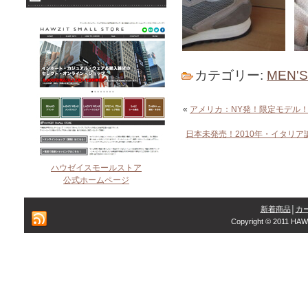
カテゴリー:
MEN'
«
アメリカ：NY発！限定モデル！
日本未発売！2010年・イタリア
ハウゼイスモールストア
公式ホームページ
新着商品
│
カ
Copyright © 2011 HAW