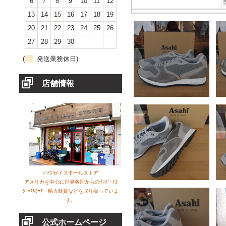
6
7
8
9
10
11
12
13
14
15
16
17
18
19
20
21
22
23
24
25
26
27
28
29
30
(
発送業務休日)
店舗情報
ハウゼイスモールストア
アメリカを中心に世界各国からのｲﾝﾎﾟｰﾄｶ
ｼﾞｭｱﾙｳｪｱ・輸入雑貨などを取り扱っていま
す。
公式ホームページ