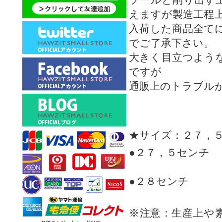
えますが製造工程
入荷した商品全て
でご了承下さい。
大きく目立つよう
ですが
通販上のトラブル
★サイズ：２７，
●２７，５センチ
●２８センチ
※注意：生産上や