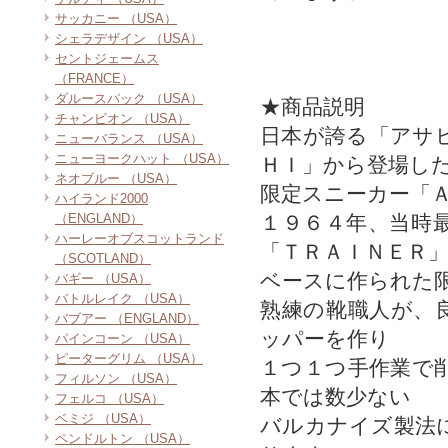
サッカニー （USA）
シェラデザイン （USA）
セントジェームス
（FRANCE）
ダルースパック （USA）
★商品説明
チャンピオン （USA）
日本が誇る「アサ
ニューバランス （USA）
ニューヨークハット （USA）
ＨＩ」から登場し
ネオブルー （USA）
限定スニーカー「
ハイランド2000
（ENGLAND）
１９６４年、当時
ハーレーオブスコットランド
「ＴＲＡＩＮＥＲ
（SCOTLAND）
ベースに作られた
バギー （USA）
バトルレイク （USA）
熟練の靴職人が、
バブアー （ENGLAND）
ッパーを作り
パインコーン （USA）
ピーターグリム （USA）
１つ１つ手作業で
フィルソン （USA）
本では数少ない
フェルコ （USA）
ベミジ （USA）
バルカナイズ製法
ペンドルトン （USA）