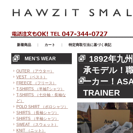
アメリカンカジュアル・輸入雑貨等のセレクトショップ！ハウゼイスモー
新着商品
カート
特定商取引法に基づく表記
1892年九
MEN’S WEAR
承モデル！
OUTER （アウター）
VEST （ベスト）
ーカー！ASA
FREECE （フリース）
T-SHIRTS （半袖Tシャツ）
TRAINER
T-SHIRTS （七分袖・長袖な
ど）
POLO SHIRT （ポロシャツ）
SHIRTS （長袖シャツ）
SHIRTS （半袖シャツ）
SWEAT （スウェット）
KNIT （ニット）