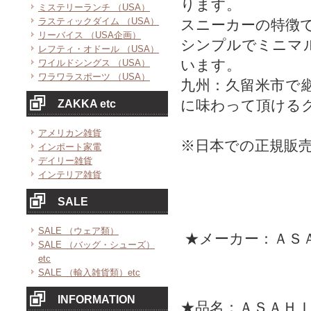
ります。
ミステリーランチ （USA）
ラスティックダイム （USA）
スニーカーの特徴
リーバイス （USA企画）
シンプルでミニマ
レフティ・オドール （USA）
います。
ワイルドシングス （USA）
ワラワラスポーツ （USA）
九州：久留米市で
に味わって頂ける
ZAKKA etc
アメリカン雑貨
※日本での正規販
インポート家電
デイリー雑貨
インテリア雑貨
SALE
SALE （ウェア類）
★メーカー：ＡＳ
SALE （バッグ・シューズ）
etc
SALE （輸入雑貨類）etc
INFORMATION
★品名：ＡＳＡＨ