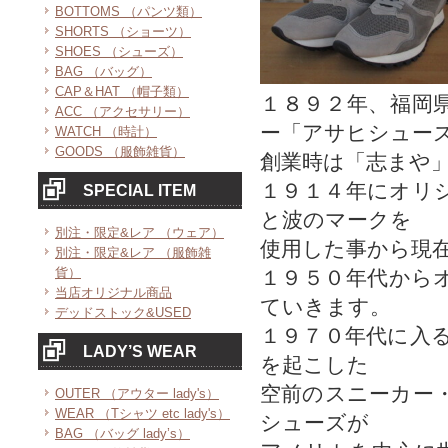
BOTTOMS （パンツ類）
SHORTS （ショーツ）
SHOES （シューズ）
BAG （バッグ）
CAP＆HAT （帽子類）
１８９２年、福岡
ACC （アクセサリー）
ー「アサヒシュー
WATCH （時計）
GOODS （服飾雑貨）
創業時は「志まや
１９１４年にオリ
SPECIAL ITEM
と波のマークを
別注・限定&レア （ウェア）
使用した事から現
別注・限定&レア （服飾雑
貨）
１９５０年代から
当店オリジナル商品
ていきます。
デッドストック&USED
１９７０年代に入
LADY’S WEAR
を起こした
空前のスニーカー
OUTER （アウター lady's）
WEAR （Tシャツ etc lady's）
シューズが
BAG （バッグ lady’s）