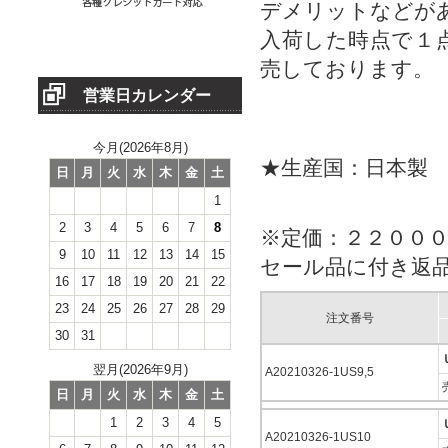
デメリットなどが
入荷した時点で１
売しております。
営業日カレンダー
今月(2026年8月)
★生産国：日本製
日
月
火
水
木
金
土
1
2
3
4
5
6
7
8
※定価：２２００
9
10
11
12
13
14
15
セール品に付き返
16
17
18
19
20
21
22
23
24
25
26
27
28
29
注文番号
30
31
翌月(2026年9月)
A20210326-1US9,5
日
月
火
水
木
金
土
1
2
3
4
5
A20210326-1US10