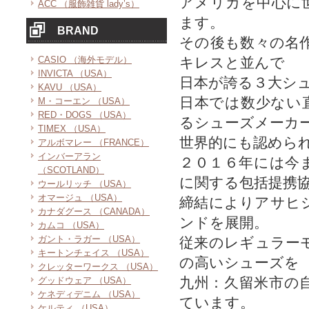
アメリカを中心に
ACC （服飾雑貨 lady’s）
ます。
BRAND
その後も数々の名
CASIO （海外モデル）
キレスと並んで
INVICTA （USA）
日本が誇る３大シ
KAVU （USA）
日本では数少ない
M・コーエン （USA）
RED・DOGS （USA）
るシューズメーカ
TIMEX （USA）
世界的にも認めら
アルボマレー （FRANCE）
インバーアラン
２０１６年には今
（SCOTLAND）
に関する包括提携
ウールリッチ （USA）
オマージュ （USA）
締結によりアサヒ
カナダグース （CANADA）
ンドを展開。
カムコ （USA）
ガント・ラガー （USA）
従来のレギュラー
キートンチェイス （USA）
の高いシューズを
クレッターワークス （USA）
九州：久留米市の
グッドウェア （USA）
ケネディデニム （USA）
ています。
ケルティ （USA）