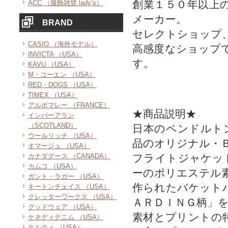
創業１５０年以上
ACC （服飾雑貨 lady’s）
メーカー。
BRAND
セレクトショップ
CASIO （海外モデル）
高感度なショップ
INVICTA （USA）
す。
KAVU （USA）
M・コーエン （USA）
RED・DOGS （USA）
TIMEX （USA）
アルボマレー （FRANCE）
★商品説明★
インバーアラン
（SCOTLAND）
日本のペンドルト
ウールリッチ （USA）
品のオリジナル・
オマージュ （USA）
カナダグース （CANADA）
フライトジャケッ
カムコ （USA）
ーのポリエステル
ガント・ラガー （USA）
作られたバケット
キートンチェイス （USA）
クレッターワークス （USA）
ＡＲＤＩＮＧ柄」
グッドウェア （USA）
素材とプリントの
ケネディデニム （USA）
ケルティ （USA）