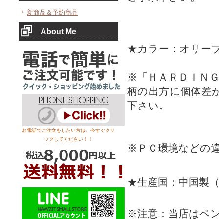
新商品＆予約商品
About Me
★カラー：オリー
※「ＨＡＲＤＩＮ
柄の出方に個体差
下さい。
お電話でご注文をしたい方は、今すぐクリ
ックしてください！！
※ＰＣ環境などの
★生産国：中国製
※注意：当店はペ