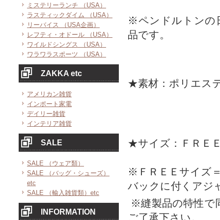
ミステリーランチ （USA）
ラスティックダイム （USA）
※ペンドルトンの
リーバイス （USA企画）
品です。
レフティ・オドール （USA）
ワイルドシングス （USA）
ワラワラスポーツ （USA）
ZAKKA etc
★素材：ポリエス
アメリカン雑貨
インポート家電
デイリー雑貨
インテリア雑貨
★サイズ：ＦＲＥ
SALE
SALE （ウェア類）
※ＦＲＥＥサイズ
SALE （バッグ・シューズ）
etc
バックに付くアジ
SALE （輸入雑貨類）etc
※縫製品の特性で
INFORMATION
ご了承下さい。