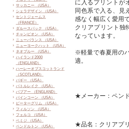
に入るプリントが
サッカニー （USA）
同色系で入る、見
シェラデザイン （USA）
セントジェームス
感なく幅広く愛用
（FRANCE）
クリアプリント独
ダルースパック （USA）
チャンピオン （USA）
なっています。
ニューバランス （USA）
ニューヨークハット （USA）
※軽量で春夏用の
ネオブルー （USA）
ハイランド2000
適。
（ENGLAND）
ハーレーオブスコットランド
（SCOTLAND）
バギー （USA）
バトルレイク （USA）
バブアー （ENGLAND）
★メーカー：ペン
パインコーン （USA）
ピーターグリム （USA）
フィルソン （USA）
フェルコ （USA）
ベミジ （USA）
★品名：クリアプ
ペンドルトン （USA）