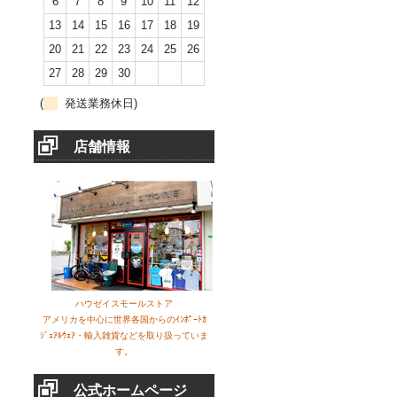
6
7
8
9
10
11
12
13
14
15
16
17
18
19
20
21
22
23
24
25
26
27
28
29
30
(
発送業務休日)
店舗情報
ハウゼイスモールストア
アメリカを中心に世界各国からのｲﾝﾎﾟｰﾄｶ
ｼﾞｭｱﾙｳｪｱ・輸入雑貨などを取り扱っていま
す。
公式ホームページ