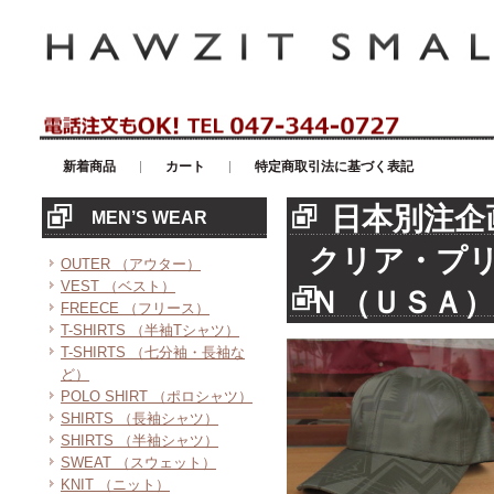
アメリカンカジュアル・輸入雑貨等のセレクトショップ！ハウゼイスモー
新着商品
カート
特定商取引法に基づく表記
日本別注企
MEN’S WEAR
クリア・プ
OUTER （アウター）
VEST （ベスト）
Ｎ（ＵＳＡ
FREECE （フリース）
T-SHIRTS （半袖Tシャツ）
T-SHIRTS （七分袖・長袖な
ど）
POLO SHIRT （ポロシャツ）
SHIRTS （長袖シャツ）
SHIRTS （半袖シャツ）
SWEAT （スウェット）
KNIT （ニット）