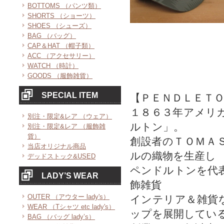
BOTTOMS （パンツ類）
SHORTS （ショーツ）
SHOES （シューズ）
BAG （バッグ）
CAP＆HAT （帽子類）
ACC （アクセサリー）
WATCH （時計）
GOODS （服飾雑貨）
SPECIAL ITEM
【ＰＥＮＤＬＥＴ
１８６３年アメリ
別注・限定&レア （ウェア）
ルトン」。
別注・限定&レア （服飾雑
貨）
創設者のＴＯＭＡ
当店オリジナル商品
ルの織物を生産し
デッドストック&USED
ペンドルトンを代
LADY’S WEAR
飾雑貨
OUTER （アウター lady's）
インテリア＆雑貨
WEAR （Tシャツ etc lady's）
ップを展開してい
BAG （バッグ lady’s）