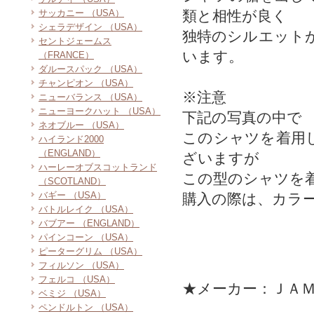
サッカニー （USA）
類と相性が良く
シェラデザイン （USA）
独特のシルエット
セントジェームス
います。
（FRANCE）
ダルースパック （USA）
チャンピオン （USA）
※注意
ニューバランス （USA）
ニューヨークハット （USA）
下記の写真の中で
ネオブルー （USA）
このシャツを着用
ハイランド2000
（ENGLAND）
ざいますが
ハーレーオブスコットランド
この型のシャツを
（SCOTLAND）
バギー （USA）
購入の際は、カラ
バトルレイク （USA）
バブアー （ENGLAND）
パインコーン （USA）
ピーターグリム （USA）
フィルソン （USA）
フェルコ （USA）
★メーカー：ＪＡ
ベミジ （USA）
ペンドルトン （USA）