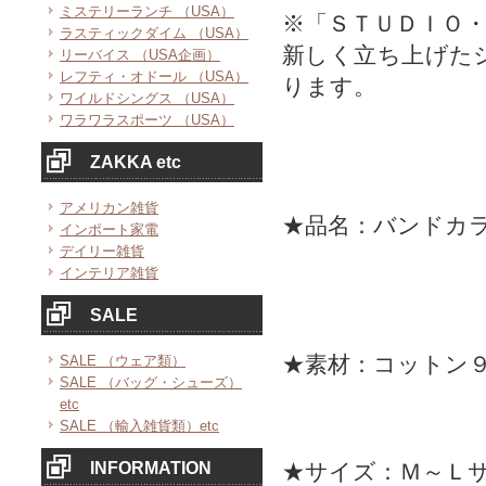
ミステリーランチ （USA）
※「ＳＴＵＤＩＯ
ラスティックダイム （USA）
新しく立ち上げた
リーバイス （USA企画）
レフティ・オドール （USA）
ります。
ワイルドシングス （USA）
ワラワラスポーツ （USA）
ZAKKA etc
アメリカン雑貨
★品名：バンドカ
インポート家電
デイリー雑貨
インテリア雑貨
SALE
★素材：コットン
SALE （ウェア類）
SALE （バッグ・シューズ）
etc
SALE （輸入雑貨類）etc
INFORMATION
★サイズ：Ｍ～Ｌ