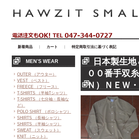
アメリカンカジュアル・輸入雑貨等のセレクトショップ！ハウゼイスモー
新着商品
カート
特定商取引法に基づく表記
日本製生地
MEN’S WEAR
００番手双糸
OUTER （アウター）
VEST （ベスト）
Ｎ）ＮＥＷ
FREECE （フリース）
T-SHIRTS （半袖Tシャツ）
T-SHIRTS （七分袖・長袖な
ど）
POLO SHIRT （ポロシャツ）
SHIRTS （長袖シャツ）
SHIRTS （半袖シャツ）
SWEAT （スウェット）
KNIT （ニット）