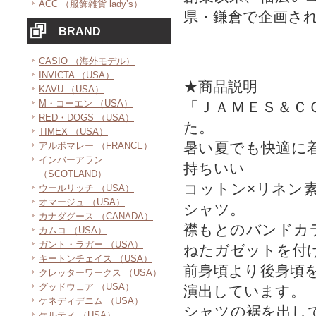
ACC （服飾雑貨 lady’s）
県・鎌倉で企画さ
BRAND
CASIO （海外モデル）
INVICTA （USA）
★商品説明
KAVU （USA）
M・コーエン （USA）
「ＪＡＭＥＳ＆Ｃ
RED・DOGS （USA）
た。
TIMEX （USA）
暑い夏でも快適に
アルボマレー （FRANCE）
インバーアラン
持ちいい
（SCOTLAND）
コットン×リネン
ウールリッチ （USA）
オマージュ （USA）
シャツ。
カナダグース （CANADA）
襟もとのバンドカ
カムコ （USA）
ガント・ラガー （USA）
ねたガゼットを付
キートンチェイス （USA）
前身頃より後身頃
クレッターワークス （USA）
グッドウェア （USA）
演出しています。
ケネディデニム （USA）
シャツの裾を出し
ケルティ （USA）