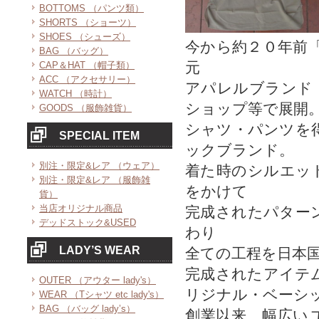
BOTTOMS （パンツ類）
SHORTS （ショーツ）
SHOES （シューズ）
今から約２０年前
BAG （バッグ）
元
CAP＆HAT （帽子類）
ACC （アクセサリー）
アパレルブランド
WATCH （時計）
ショップ等で展開
GOODS （服飾雑貨）
シャツ・パンツを
SPECIAL ITEM
ックブランド。
別注・限定&レア （ウェア）
着た時のシルエッ
別注・限定&レア （服飾雑
をかけて
貨）
当店オリジナル商品
完成されたパター
デッドストック&USED
わり
LADY’S WEAR
全ての工程を日本
完成されたアイテ
OUTER （アウター lady's）
リジナル・ベーシ
WEAR （Tシャツ etc lady's）
BAG （バッグ lady’s）
創業以来、幅広い