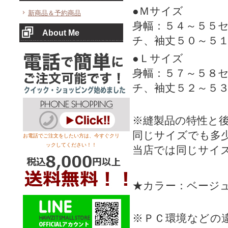
●Ｍサイズ
新商品＆予約商品
身幅：５４～５５
About Me
チ、袖丈５０～５
●Ｌサイズ
身幅：５７～５８
チ、袖丈５２～５
※縫製品の特性と
同じサイズでも多
お電話でご注文をしたい方は、今すぐクリ
ックしてください！！
当店では同じサイ
★カラー：ベージ
※ＰＣ環境などの