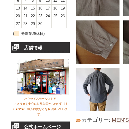
6
7
8
9
10
11
12
13
14
15
16
17
18
19
20
21
22
23
24
25
26
27
28
29
30
(
発送業務休日)
店舗情報
ハウゼイスモールストア
アメリカを中心に世界各国からのｲﾝﾎﾟｰﾄｶ
ｼﾞｭｱﾙｳｪｱ・輸入雑貨などを取り扱っていま
す。
カテゴリー:
MEN'
公式ホームページ