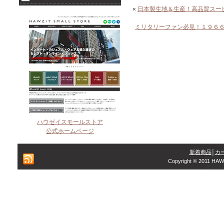
«
日本製生地＆生産！高品質スー
ミリタリーファン必見！１９６
ハウゼイスモールストア
公式ホームページ
新着商品
│
カ
Copyright © 2011 HAW