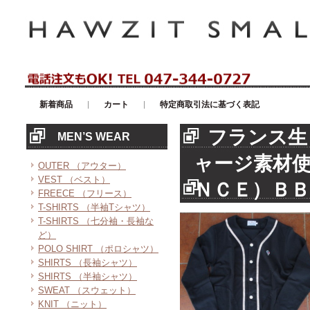
アメリカンカジュアル・輸入雑貨等のセレクトショップ！ハウゼイスモー
新着商品
カート
特定商取引法に基づく表記
フランス生
MEN’S WEAR
ャージ素材
OUTER （アウター）
VEST （ベスト）
ＮＣＥ）ＢＢ
FREECE （フリース）
T-SHIRTS （半袖Tシャツ）
T-SHIRTS （七分袖・長袖な
ど）
POLO SHIRT （ポロシャツ）
SHIRTS （長袖シャツ）
SHIRTS （半袖シャツ）
SWEAT （スウェット）
KNIT （ニット）