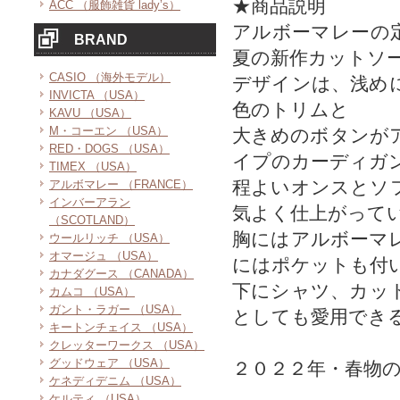
★商品説明
ACC （服飾雑貨 lady’s）
アルボーマレーの
BRAND
夏の新作カットソ
CASIO （海外モデル）
デザインは、浅め
INVICTA （USA）
色のトリムと
KAVU （USA）
M・コーエン （USA）
大きめのボタンが
RED・DOGS （USA）
イプのカーディガ
TIMEX （USA）
程よいオンスとソ
アルボマレー （FRANCE）
インバーアラン
気よく仕上がって
（SCOTLAND）
胸にはアルボーマ
ウールリッチ （USA）
オマージュ （USA）
にはポケットも付
カナダグース （CANADA）
下にシャツ、カッ
カムコ （USA）
ガント・ラガー （USA）
としても愛用でき
キートンチェイス （USA）
クレッターワークス （USA）
グッドウェア （USA）
２０２２年・春物
ケネディデニム （USA）
ケルティ （USA）