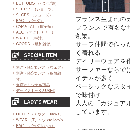
BOTTOMS （パンツ類）
SHORTS （ショーツ）
SHOES （シューズ）
フランス生まれの
BAG （バッグ）
フランスで有名な
CAP＆HAT （帽子類）
ACC （アクセサリー）
創業。
WATCH （時計）
サーフ仲間で作っ
GOODS （服飾雑貨）
く着れる
SPECIAL ITEM
デイリーウェアを
別注・限定&レア （ウェア）
サーファーならで
別注・限定&レア （服飾雑
イテムが多く
貨）
当店オリジナル商品
ベーシックなスタ
デッドストック&USED
で味付け
LADY’S WEAR
大人の「カジュア
しています。
OUTER （アウター lady's）
WEAR （Tシャツ etc lady's）
BAG （バッグ lady’s）