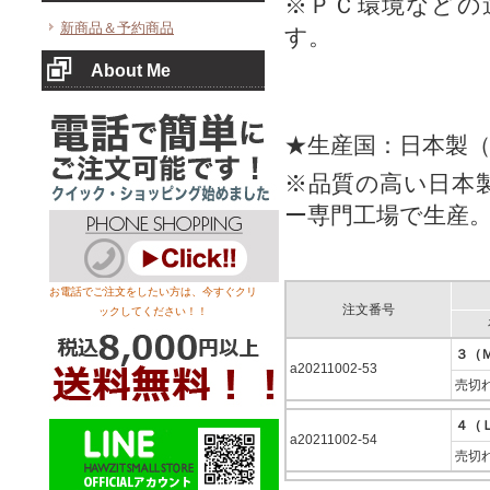
※ＰＣ環境などの
新商品＆予約商品
す。
About Me
★生産国：日本製
※品質の高い日本
ー専門工場で生産
お電話でご注文をしたい方は、今すぐクリ
注文番号
ックしてください！！
３（
a20211002-53
売切
４（
a20211002-54
売切