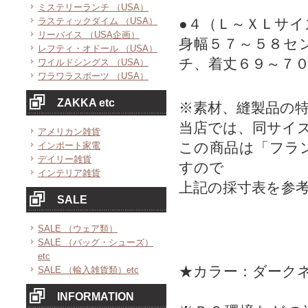
ミステリーランチ （USA）
ラスティックダイム （USA）
●４（Ｌ～ＸＬサイ
リーバイス （USA企画）
身幅５７～５８セ
レフティ・オドール （USA）
チ、着丈６９～７
ワイルドシングス （USA）
ワラワラスポーツ （USA）
ZAKKA etc
※素材、縫製品の
当店では、同サイ
アメリカン雑貨
この商品は「フラ
インポート家電
デイリー雑貨
すので
インテリア雑貨
上記の採寸表を参
SALE
SALE （ウェア類）
SALE （バッグ・シューズ）
etc
★カラー：ダーク
SALE （輸入雑貨類）etc
INFORMATION