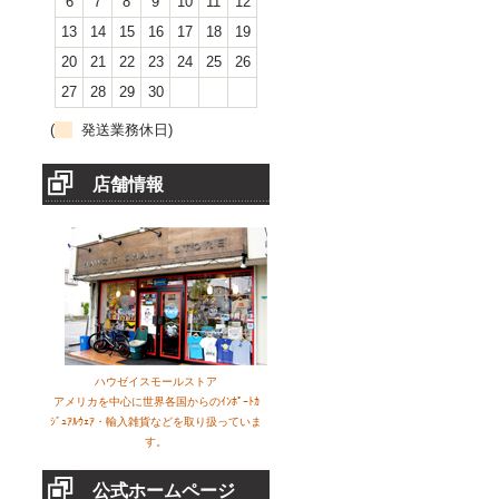
6
7
8
9
10
11
12
13
14
15
16
17
18
19
20
21
22
23
24
25
26
27
28
29
30
(
発送業務休日)
店舗情報
ハウゼイスモールストア
アメリカを中心に世界各国からのｲﾝﾎﾟｰﾄｶ
ｼﾞｭｱﾙｳｪｱ・輸入雑貨などを取り扱っていま
す。
公式ホームページ