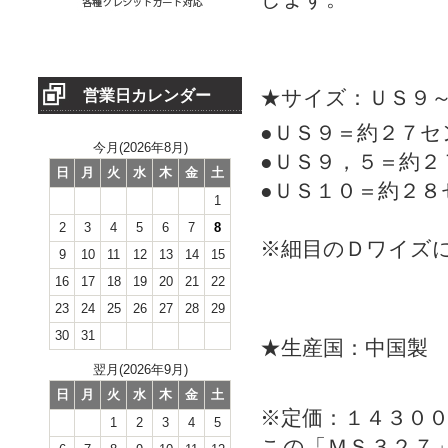
★サイズ：ＵＳ９
営業日カレンダー
●ＵＳ９＝約２７セ
今月(2026年8月)
●ＵＳ９，５＝約２
日
月
火
水
木
金
土
●ＵＳ１０＝約２８
1
2
3
4
5
6
7
8
※細目のＤワイズ
9
10
11
12
13
14
15
16
17
18
19
20
21
22
23
24
25
26
27
28
29
30
31
★生産国：中国製
翌月(2026年9月)
日
月
火
水
木
金
土
※定価：１４３０
1
2
3
4
5
この「ＭＳ３２７