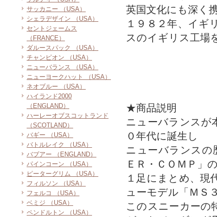
英国文化にも深く
サッカニー （USA）
シェラデザイン （USA）
１９８２年、イギ
セントジェームス
スのイギリス工場
（FRANCE）
ダルースパック （USA）
チャンピオン （USA）
ニューバランス （USA）
ニューヨークハット （USA）
ネオブルー （USA）
ハイランド2000
（ENGLAND）
★商品説明
ハーレーオブスコットランド
ニューバランスが
（SCOTLAND）
０年代に誕生し
バギー （USA）
バトルレイク （USA）
ニューバランスの
バブアー （ENGLAND）
ＥＲ・ＣＯＭＰ」
パインコーン （USA）
ピーターグリム （USA）
１足にまとめ、現
フィルソン （USA）
ューモデル「ＭＳ
フェルコ （USA）
ベミジ （USA）
このスニーカーの
ペンドルトン （USA）