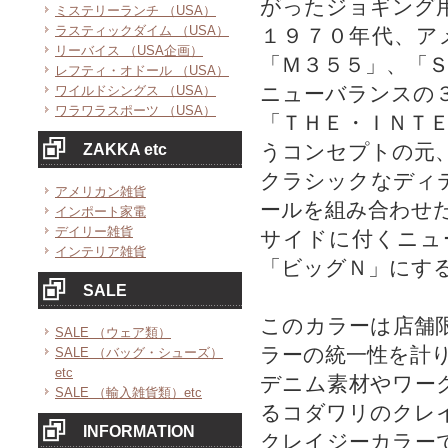
がったジョギング
ミステリーランチ （USA）
ラスティックダイム （USA）
１９７０年代、ア
リーバイス （USA企画）
「Ｍ３５５」、「
レフティ・オドール （USA）
ニューバランスの
ワイルドシングス （USA）
ワラワラスポーツ （USA）
「ＴＨＥ・ＩＮＴ
うコンセプトの元
ZAKKA etc
クラシックなディ
アメリカン雑貨
ールを組み合わせ
インポート家電
デイリー雑貨
サイドに付くニュ
インテリア雑貨
「ビッグＮ」にす
SALE
このカラーは店舗
SALE （ウェア類）
ラーの統一性を計
SALE （バッグ・シューズ）
etc
デニム素材やワー
SALE （輸入雑貨類）etc
るコダワリのクレ
INFORMATION
クレイジーカラー