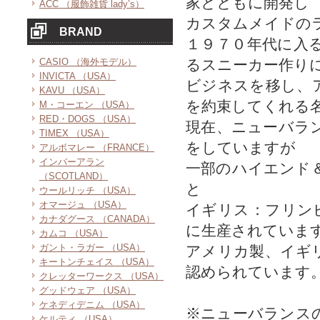
家とともに開発し
ACC （服飾雑貨 lady’s）
カスタムメイドの
BRAND
１９７０年代に入
CASIO （海外モデル）
るスニーカー作り
INVICTA （USA）
ビジネスを移し、
KAVU （USA）
を約束してくれる
M・コーエン （USA）
RED・DOGS （USA）
現在、ニューバラ
TIMEX （USA）
をしていますが
アルボマレー （FRANCE）
インバーアラン
一部のハイエンド
（SCOTLAND）
と
ウールリッチ （USA）
オマージュ （USA）
イギリス：フリン
カナダグース （CANADA）
に生産されていま
カムコ （USA）
ガント・ラガー （USA）
アメリカ製、イギ
キートンチェイス （USA）
認められています
クレッターワークス （USA）
グッドウェア （USA）
ケネディデニム （USA）
※ニューバランス
ケルティ （USA）