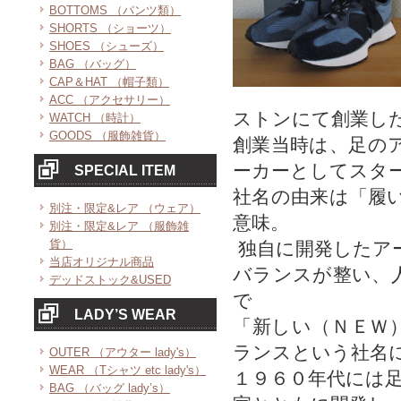
BOTTOMS （パンツ類）
SHORTS （ショーツ）
SHOES （シューズ）
BAG （バッグ）
CAP＆HAT （帽子類）
ACC （アクセサリー）
ストンにて創業し
WATCH （時計）
GOODS （服飾雑貨）
創業当時は、足の
ーカーとしてスタ
SPECIAL ITEM
社名の由来は「履
別注・限定&レア （ウェア）
意味。
別注・限定&レア （服飾雑
貨）
独自に開発したア
当店オリジナル商品
バランスが整い、
デッドストック&USED
で
LADY’S WEAR
「新しい（ＮＥＷ
ランスという社名
OUTER （アウター lady's）
WEAR （Tシャツ etc lady's）
１９６０年代には
BAG （バッグ lady’s）