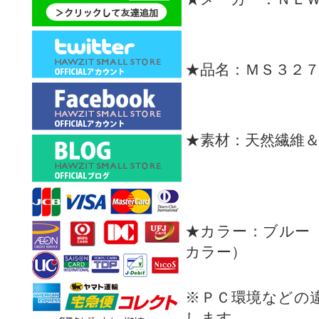
★品名：ＭＳ３２
★素材：天然繊維
★カラー：ブルー
カラー）
※ＰＣ環境などの
します。