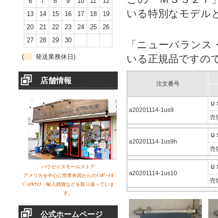
6
7
8
9
10
11
12
いる特別なモデル
13
14
15
16
17
18
19
20
21
22
23
24
25
26
27
28
29
30
「ニューバランス
(
発送業務休日)
いる正規品ですの
店舗情報
注文番号
Ｕ
a20201114-1us9
売
Ｕ
a20201114-1us9h
売
Ｕ
ハウゼイスモールストア
a20201114-1us10
アメリカを中心に世界各国からのｲﾝﾎﾟｰﾄｶ
売
ｼﾞｭｱﾙｳｪｱ・輸入雑貨などを取り扱っていま
す。
公式ホームページ