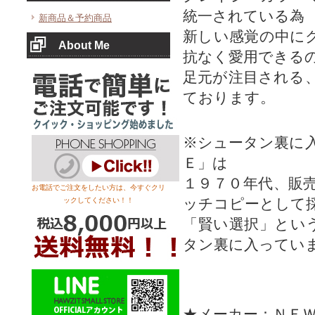
統一されている為
新商品＆予約商品
新しい感覚の中に
About Me
抗なく愛用できる
足元が注目される
ております。
※シュータン裏に
Ｅ」は
１９７０年代、販
お電話でご注文をしたい方は、今すぐクリ
ッチコピーとして
ックしてください！！
「賢い選択」とい
タン裏に入ってい
★メーカー：ＮＥ