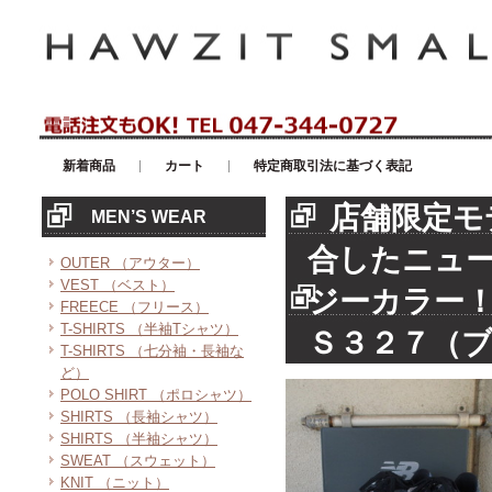
アメリカンカジュアル・輸入雑貨等のセレクトショップ！ハウゼイスモー
新着商品
カート
特定商取引法に基づく表記
店舗限定モ
MEN’S WEAR
合したニュ
OUTER （アウター）
VEST （ベスト）
ジーカラー
FREECE （フリース）
T-SHIRTS （半袖Tシャツ）
Ｓ３２７（
T-SHIRTS （七分袖・長袖な
ど）
POLO SHIRT （ポロシャツ）
SHIRTS （長袖シャツ）
SHIRTS （半袖シャツ）
SWEAT （スウェット）
KNIT （ニット）