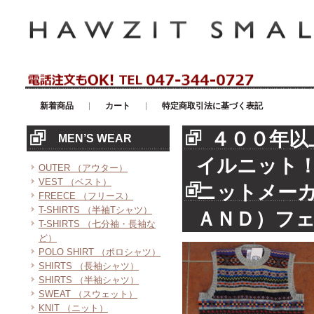
アメリカンカジュアル・輸入雑貨等のセレクトショップ！ハウゼイスモー
新着商品
カート
特定商取引法に基づく表記
４００年以
MEN’S WEAR
イルニット
OUTER （アウター）
VEST （ベスト）
ニットメーカ
FREECE （フリース）
T-SHIRTS （半袖Tシャツ）
ＡＮＤ）フ
T-SHIRTS （七分袖・長袖な
ど）
POLO SHIRT （ポロシャツ）
SHIRTS （長袖シャツ）
SHIRTS （半袖シャツ）
SWEAT （スウェット）
KNIT （ニット）