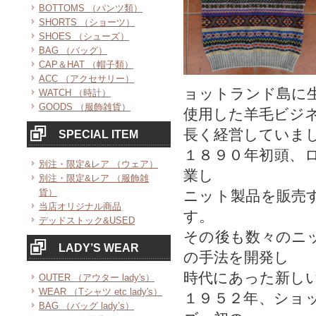
BOTTOMS （パンツ類）
SHORTS （ショーツ）
SHOES （シューズ）
BAG （バッグ）
CAP＆HAT （帽子類）
ACC （アクセサリー）
ョットランド島に
WATCH （時計）
GOODS （服飾雑貨）
使用した羊毛ビジ
長く経営していま
SPECIAL ITEM
１８９０年初頭、
別注・限定&レア （ウェア）
業し
別注・限定&レア （服飾雑
貨）
ニット製品を販売
当店オリジナル商品
す。
デッドストック&USED
その後も数々のニ
LADY’S WEAR
の手法を開発し
時代にあった新し
OUTER （アウター lady's）
WEAR （Tシャツ etc lady's）
１９５２年、ショ
BAG （バッグ lady’s）