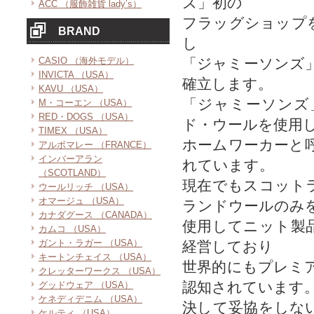
ズ」初の
ACC （服飾雑貨 lady’s）
フラッグショップ
BRAND
し
CASIO （海外モデル）
「ジャミーソンズ
INVICTA （USA）
確立します。
KAVU （USA）
「ジャミーソンズ
M・コーエン （USA）
RED・DOGS （USA）
ド・ウールを使用
TIMEX （USA）
ホームワーカーと
アルボマレー （FRANCE）
インバーアラン
れています。
（SCOTLAND）
現在でもスコット
ウールリッチ （USA）
オマージュ （USA）
ランドウールのみ
カナダグース （CANADA）
使用してニット製
カムコ （USA）
ガント・ラガー （USA）
経営しており
キートンチェイス （USA）
世界的にもプレミ
クレッターワークス （USA）
認知されています
グッドウェア （USA）
ケネディデニム （USA）
決して妥協をしな
ケルティ （USA）