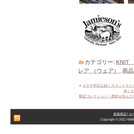
カテゴリー:
KNIT
レア （ウェア）
,
商品
«
４００年以上続くスコットラン
ＭＩＥ
限定コレクション！歴史が生んだ
新着商品
│
カ
Copyright © 2011 HAW