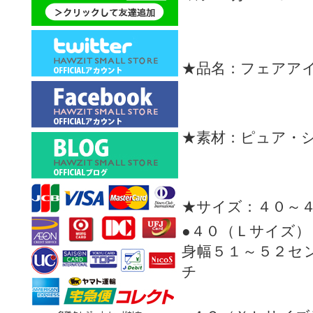
★品名：フェアア
★素材：ピュア・
★サイズ：４０～
●４０（Ｌサイズ）
身幅５１～５２セ
チ