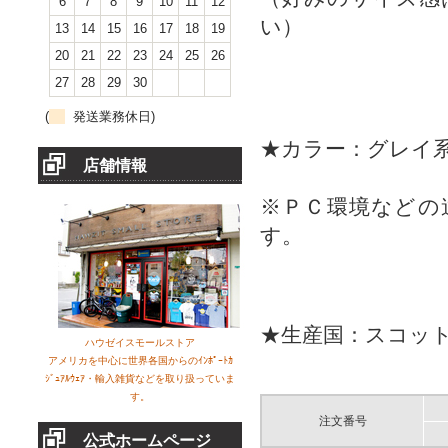
6
7
8
9
10
11
12
い）
13
14
15
16
17
18
19
20
21
22
23
24
25
26
27
28
29
30
(
発送業務休日)
★カラー：グレイ
店舗情報
※ＰＣ環境などの
す。
★生産国：スコッ
ハウゼイスモールストア
アメリカを中心に世界各国からのｲﾝﾎﾟｰﾄｶ
ｼﾞｭｱﾙｳｪｱ・輸入雑貨などを取り扱っていま
す。
注文番号
公式ホームページ