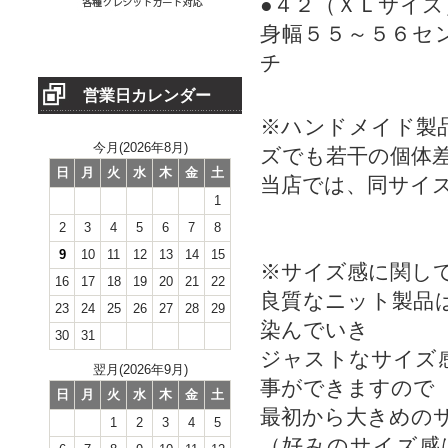
●４２（ＸＬサイズ
身幅５５～５６セ
チ
営業日カレンダー
※ハンドメイド製
今月(2026年8月)
ズでも若干の個体
日
月
火
水
木
金
土
当店では、同サイ
1
2
3
4
5
6
7
8
9
10
11
12
13
14
15
※サイズ感に関し
16
17
18
19
20
21
22
良質なニット製品
23
24
25
26
27
28
29
染んでいき
30
31
ジャストなサイズ
翌月(2026年9月)
事ができますので
日
月
火
水
木
金
土
最初から大きめの
1
2
3
4
5
（好みのサイズ感