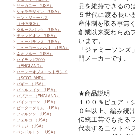
品を維持できるの
サッカニー （USA）
シェラデザイン （USA）
５世代に渡る長い
セントジェームス
産体制を取る事無
（FRANCE）
ダルースパック （USA）
創業以来変わらぬ
チャンピオン （USA）
います。
ニューバランス （USA）
ニューヨークハット （USA）
「ジャミーソンズ
ネオブルー （USA）
門メーカーです。
ハイランド2000
（ENGLAND）
ハーレーオブスコットランド
（SCOTLAND）
バギー （USA）
バトルレイク （USA）
★商品説明
バブアー （ENGLAND）
１００％ピュア・
パインコーン （USA）
ピーターグリム （USA）
０年以上、編み続
フィルソン （USA）
伝統工芸でもある
フェルコ （USA）
ベミジ （USA）
代表するニットベ
ペンドルトン （USA）