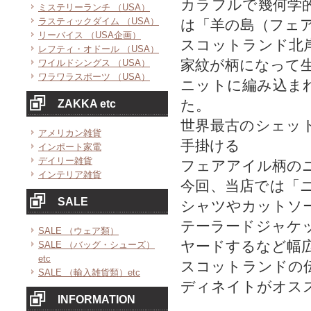
カラフルで幾何学
ミステリーランチ （USA）
ラスティックダイム （USA）
は「羊の島（フェ
リーバイス （USA企画）
スコットランド北
レフティ・オドール （USA）
家紋が柄になって
ワイルドシングス （USA）
ワラワラスポーツ （USA）
ニットに編み込ま
た。
ZAKKA etc
世界最古のシェッ
アメリカン雑貨
手掛ける
インポート家電
デイリー雑貨
フェアアイル柄の
インテリア雑貨
今回、当店では「
SALE
シャツやカットソ
テーラードジャケ
SALE （ウェア類）
ヤードするなど幅
SALE （バッグ・シューズ）
etc
スコットランドの
SALE （輸入雑貨類）etc
ディネイトがオス
INFORMATION