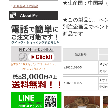
★生産国：中国製
新商品＆予約商品
About Me
★この製品は、ペ
別注企画品でペン
商品です
注文番号
Ｍサイ
お電話でご注文をしたい方は、今すぐクリ
a20201030-5m
ックしてください！！
売切れ
Ｌサイ
a20201030-5l
売切れ