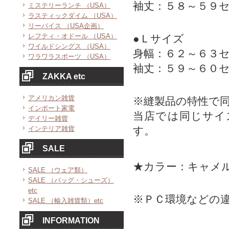
袖丈：５８～５９
ミステリーランチ （USA）
ラスティックダイム （USA）
リーバイス （USA企画）
レフティ・オドール （USA）
●Ｌサイズ
ワイルドシングス （USA）
身幅：６２～６３
ワラワラスポーツ （USA）
袖丈：５９～６０
ZAKKA etc
アメリカン雑貨
※縫製品の特性で
インポート家電
当店では同じサイ
デイリー雑貨
インテリア雑貨
す。
SALE
★カラー：キャメ
SALE （ウェア類）
SALE （バッグ・シューズ）
etc
※ＰＣ環境などの
SALE （輸入雑貨類）etc
INFORMATION