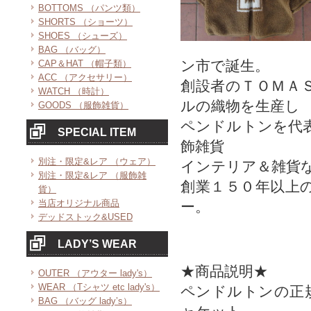
BOTTOMS （パンツ類）
SHORTS （ショーツ）
SHOES （シューズ）
BAG （バッグ）
ン市で誕生。
CAP＆HAT （帽子類）
ACC （アクセサリー）
創設者のＴＯＭＡ
WATCH （時計）
ルの織物を生産し
GOODS （服飾雑貨）
ペンドルトンを代
SPECIAL ITEM
飾雑貨
別注・限定&レア （ウェア）
インテリア＆雑貨
別注・限定&レア （服飾雑
創業１５０年以上
貨）
当店オリジナル商品
ー。
デッドストック&USED
LADY’S WEAR
★商品説明★
OUTER （アウター lady's）
WEAR （Tシャツ etc lady's）
ペンドルトンの正
BAG （バッグ lady’s）