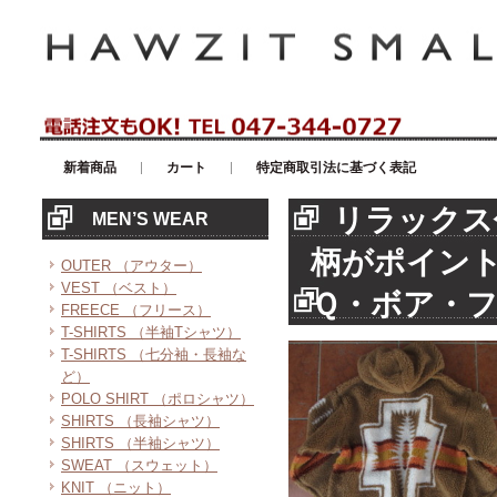
アメリカンカジュアル・輸入雑貨等のセレクトショップ！ハウゼイスモー
新着商品
カート
特定商取引法に基づく表記
リラックス
MEN’S WEAR
柄がポイン
OUTER （アウター）
VEST （ベスト）
Ｑ・ボア・
FREECE （フリース）
T-SHIRTS （半袖Tシャツ）
T-SHIRTS （七分袖・長袖な
ど）
POLO SHIRT （ポロシャツ）
SHIRTS （長袖シャツ）
SHIRTS （半袖シャツ）
SWEAT （スウェット）
KNIT （ニット）