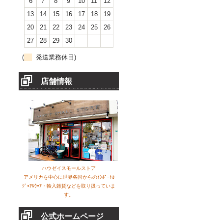
6
7
8
9
10
11
12
13
14
15
16
17
18
19
20
21
22
23
24
25
26
27
28
29
30
(
発送業務休日)
店舗情報
ハウゼイスモールストア
アメリカを中心に世界各国からのｲﾝﾎﾟｰﾄｶ
ｼﾞｭｱﾙｳｪｱ・輸入雑貨などを取り扱っていま
す。
公式ホームページ