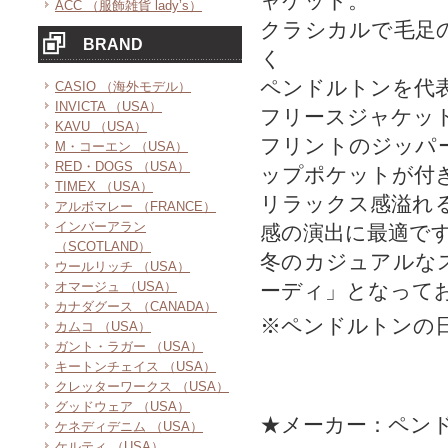
ャケット。
ACC （服飾雑貨 lady’s）
クラシカルで毛足
BRAND
く
ペンドルトンを代
CASIO （海外モデル）
INVICTA （USA）
フリースジャケッ
KAVU （USA）
フリントのジッパ
M・コーエン （USA）
RED・DOGS （USA）
ップポケットが付
TIMEX （USA）
リラックス感溢れ
アルボマレー （FRANCE）
インバーアラン
感の演出に最適で
（SCOTLAND）
冬のカジュアルな
ウールリッチ （USA）
オマージュ （USA）
ーディ」となって
カナダグース （CANADA）
※ペンドルトンの
カムコ （USA）
ガント・ラガー （USA）
キートンチェイス （USA）
クレッターワークス （USA）
グッドウェア （USA）
★メーカー：ペン
ケネディデニム （USA）
ケルティ （USA）