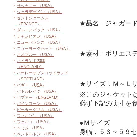
サッカニー （USA）
シェラデザイン （USA）
セントジェームス
★品名：ジャガー
（FRANCE）
ダルースパック （USA）
チャンピオン （USA）
ニューバランス （USA）
ニューヨークハット （USA）
★素材：ポリエス
ネオブルー （USA）
ハイランド2000
（ENGLAND）
ハーレーオブスコットランド
（SCOTLAND）
★サイズ：Ｍ～Ｌ
バギー （USA）
バトルレイク （USA）
※このジャケット
バブアー （ENGLAND）
必ず下記の実寸を
パインコーン （USA）
ピーターグリム （USA）
フィルソン （USA）
●Ｍサイズ
フェルコ （USA）
ベミジ （USA）
身幅：５８～５９
ペンドルトン （USA）