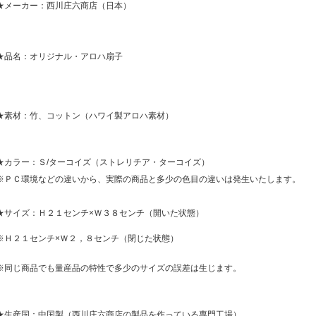
★メーカー：西川庄六商店（日本）
★品名：オリジナル・アロハ扇子
★素材：竹、コットン（ハワイ製アロハ素材）
★カラー：Ｓ/ターコイズ（ストレリチア・ターコイズ）
※ＰＣ環境などの違いから、実際の商品と多少の色目の違いは発生いたします。
★サイズ：Ｈ２１センチ×Ｗ３８センチ（開いた状態）
※Ｈ２１センチ×Ｗ２，８センチ（閉じた状態）
※同じ商品でも量産品の特性で多少のサイズの誤差は生じます。
★生産国：中国製（西川庄六商店の製品を作っている専門工場）