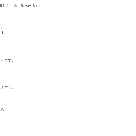
業した「西川庄六商店」。
い
す。
ます。
ています。
道具です。
て
入れ