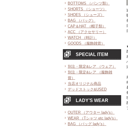
BOTTOMS （パンツ類）
SHORTS （ショーツ）
SHOES （シューズ）
BAG （バッグ）
CAP＆HAT （帽子類）
ACC （アクセサリー）
WATCH （時計）
GOODS （服飾雑貨）
SPECIAL ITEM
別注・限定&レア （ウェア）
別注・限定&レア （服飾雑
貨）
当店オリジナル商品
デッドストック&USED
LADY’S WEAR
OUTER （アウター lady's）
WEAR （Tシャツ etc lady's）
BAG （バッグ lady’s）