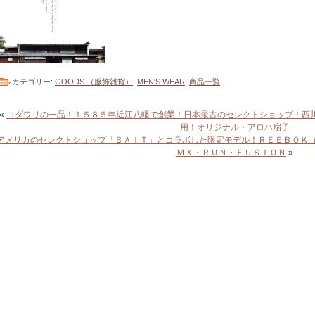
カテゴリー:
GOODS （服飾雑貨）
,
MEN'S WEAR
,
商品一覧
«
コダワリの一品！１５８５年近江八幡で創業！日本最古のセレクトショップ！西
用！オリジナル・アロハ扇子
アメリカのセレクトショップ「ＢＡＩＴ」とコラボした限定モデル！ＲＥＥＢＯＫ（
ＭＸ・ＲＵＮ・ＦＵＳＩＯＮ
»