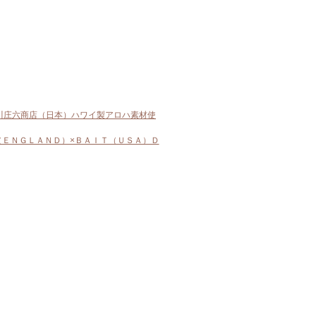
川庄六商店（日本）ハワイ製アロハ素材使
ＥＮＧＬＡＮＤ）×ＢＡＩＴ（ＵＳＡ）Ｄ