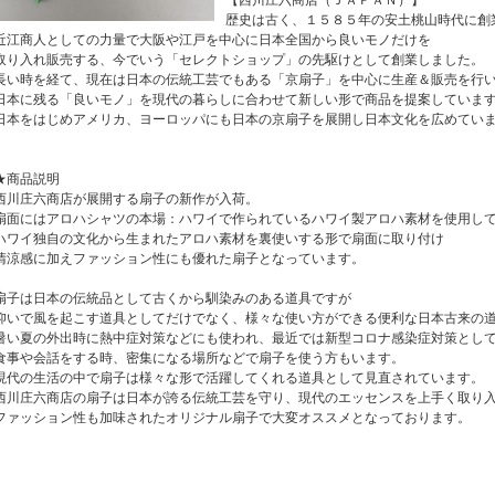
【西川庄六商店（ＪＡＰＡＮ）】
歴史は古く、１５８５年の安土桃山時代に創
近江商人としての力量で大阪や江戸を中心に日本全国から良いモノだけを
取り入れ販売する、今でいう「セレクトショップ」の先駆けとして創業しました。
長い時を経て、現在は日本の伝統工芸でもある「京扇子」を中心に生産＆販売を行
日本に残る「良いモノ」を現代の暮らしに合わせて新しい形で商品を提案していま
日本をはじめアメリカ、ヨーロッパにも日本の京扇子を展開し日本文化を広めてい
★商品説明
西川庄六商店が展開する扇子の新作が入荷。
扇面にはアロハシャツの本場：ハワイで作られているハワイ製アロハ素材を使用し
ハワイ独自の文化から生まれたアロハ素材を裏使いする形で扇面に取り付け
清涼感に加えファッション性にも優れた扇子となっています。
扇子は日本の伝統品として古くから馴染みのある道具ですが
仰いで風を起こす道具としてだけでなく、様々な使い方ができる便利な日本古来の
暑い夏の外出時に熱中症対策などにも使われ、最近では新型コロナ感染症対策とし
食事や会話をする時、密集になる場所などで扇子を使う方もいます。
現代の生活の中で扇子は様々な形で活躍してくれる道具として見直されています。
西川庄六商店の扇子は日本が誇る伝統工芸を守り、現代のエッセンスを上手く取り
ファッション性も加味されたオリジナル扇子で大変オススメとなっております。