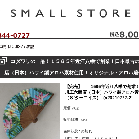
セレクトショップ！ハウゼイスモールストア！
商取引法に基づく表記
コダワリの一品！１５８５年近江八幡で創業！日本最古
店（日本）ハワイ製アロハ素材使用！オリジナル・アロハ扇
【完売】 1585年近江八幡で創業
川庄六商店（日本）ハワイ製アロハ素
（Ｓ/ターコイズ） (a20210727-2)
定価
（税込）
販売価格
（税込）
在庫状態 : 売切れ