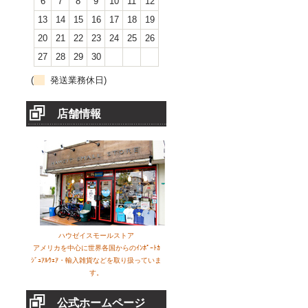
6
7
8
9
10
11
12
13
14
15
16
17
18
19
20
21
22
23
24
25
26
27
28
29
30
(
発送業務休日)
店舗情報
ハウゼイスモールストア
アメリカを中心に世界各国からのｲﾝﾎﾟｰﾄｶ
ｼﾞｭｱﾙｳｪｱ・輸入雑貨などを取り扱っていま
す。
公式ホームページ