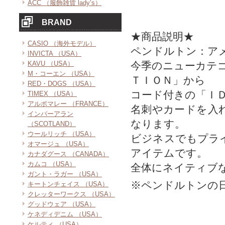
ACC （服飾雑貨 lady’s）
BRAND
★商品説明★
CASIO （海外モデル）
ペンドルトン：ア
INVICTA （USA）
KAVU （USA）
今季のニューカテ
M・コーエン （USA）
ＴＩＯＮ」から
RED・DOGS （USA）
コード付きの「Ｉ
TIMEX （USA）
アルボマレー （FRANCE）
名刺やカードを入
インバーアラン
なります。
（SCOTLAND）
ウールリッチ （USA）
ビジネスでもプラ
オマージュ （USA）
アイテムです。
カナダグース （CANADA）
カムコ （USA）
全体にネイティブ
ガント・ラガー （USA）
※ペンドルトンの
キートンチェイス （USA）
クレッターワークス （USA）
グッドウェア （USA）
ケネディデニム （USA）
ケルティ （USA）