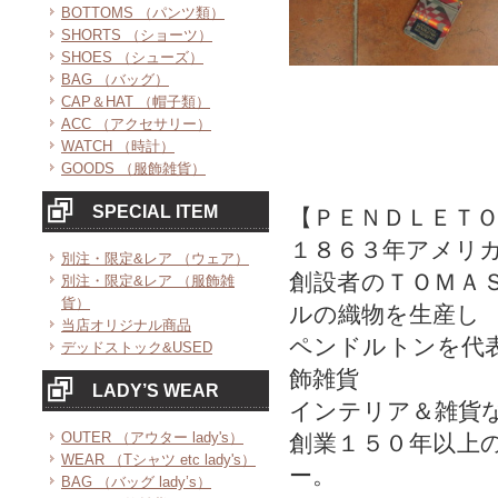
BOTTOMS （パンツ類）
SHORTS （ショーツ）
SHOES （シューズ）
BAG （バッグ）
CAP＆HAT （帽子類）
ACC （アクセサリー）
WATCH （時計）
GOODS （服飾雑貨）
SPECIAL ITEM
【ＰＥＮＤＬＥＴ
１８６３年アメリ
別注・限定&レア （ウェア）
創設者のＴＯＭＡ
別注・限定&レア （服飾雑
貨）
ルの織物を生産し
当店オリジナル商品
ペンドルトンを代
デッドストック&USED
飾雑貨
LADY’S WEAR
インテリア＆雑貨
OUTER （アウター lady's）
創業１５０年以上
WEAR （Tシャツ etc lady's）
ー。
BAG （バッグ lady’s）