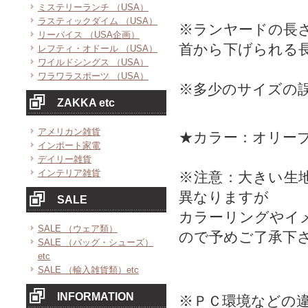
ミステリーランチ （USA）
ラスティックダイム （USA）
※ランヤードの長
リーバイス （USA企画）
首から下げられる
レフティ・オドール （USA）
ワイルドシングス （USA）
ワラワラスポーツ （USA）
※多少のサイズの
ZAKKA etc
アメリカン雑貨
★カラー：オリー
インポート家電
デイリー雑貨
インテリア雑貨
※注意：大きい生
異なりますが
SALE
カラーリングやイ
SALE （ウェア類）
ので予めご了承下
SALE （バッグ・シューズ）
etc
SALE （輸入雑貨類）etc
INFORMATION
※ＰＣ環境などの