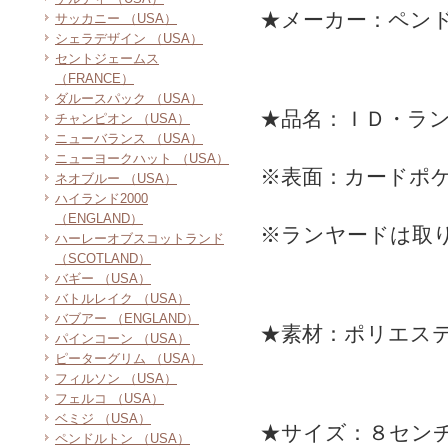
★メーカー：ペン
サッカニー （USA）
シェラデザイン （USA）
セントジェームス
（FRANCE）
ダルースパック （USA）
★品名：ＩＤ・ラ
チャンピオン （USA）
ニューバランス （USA）
ニューヨークハット （USA）
※表面：カードポ
ネオブルー （USA）
ハイランド2000
（ENGLAND）
※ランヤードは取
ハーレーオブスコットランド
（SCOTLAND）
バギー （USA）
バトルレイク （USA）
バブアー （ENGLAND）
★素材：ポリエス
パインコーン （USA）
ピーターグリム （USA）
フィルソン （USA）
フェルコ （USA）
ベミジ （USA）
★サイズ：８セン
ペンドルトン （USA）