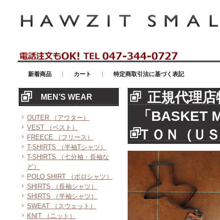
アメリカンカジュアル・輸入雑貨等のセレクトショップ！ハウゼイスモー
新着商品
カート
特定商取引法に基づく表記
正規代理店
MEN’S WEAR
「BASKET 
OUTER （アウター）
VEST （ベスト）
ＴＯＮ（Ｕ
FREECE （フリース）
T-SHIRTS （半袖Tシャツ）
T-SHIRTS （七分袖・長袖な
ど）
POLO SHIRT （ポロシャツ）
SHIRTS （長袖シャツ）
SHIRTS （半袖シャツ）
SWEAT （スウェット）
KNIT （ニット）