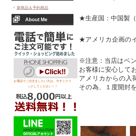
新商品＆予約商品
★生産国：中国製
About Me
★アメリカ企画の
※注意：当店はペ
お客様に安心して
アメリカからの入
お電話でご注文をしたい方は、今すぐクリ
その為、１度開封
ックしてください！！