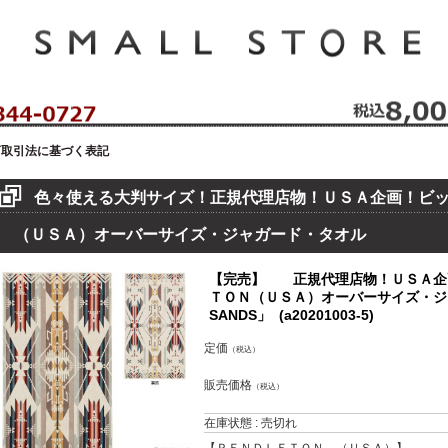
セレクトショップ！ハウゼイスモールストア！
商取引法に基づく表記
色々使える大判サイズ！正規代理店物！ＵＳＡ企画！ビ
（ＵＳＡ）オーバーサイズ・ジャガード・タオル
【完売】 正規代理店物！ＵＳＡ企
ＴＯＮ（ＵＳＡ）オーバーサイズ・ジャ
SANDS」 (a20201003-5)
定価
（税込）
販売価格
（税込）
在庫状態 : 売切れ