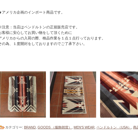
★アメリカ企画のインポート商品です。
※注意：当店はペンドルトンの正規販売店です。
お客様に安心してお買い物をして頂くために
アメリカからの入荷の際、検品作業を１点１点行っております。
その為、１度開封をしておりますのでご了承下さい。
カテゴリー:
BRAND
,
GOODS （服飾雑貨）
,
MEN'S WEAR
,
ペンドルトン （USA）
,
商