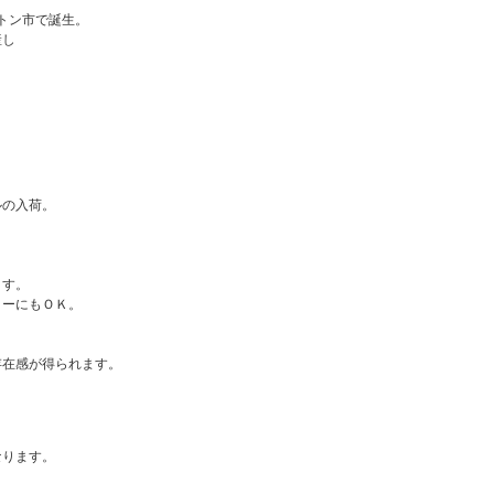
トン市で誕生。
産し
ルの入荷。
ます。
リーにもＯＫ。
存在感が得られます。
なります。