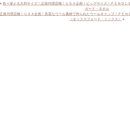
«
色々使える大判サイズ！正規代理店物！ＵＳＡ企画！ビッグサイズ！ＰＥＮＤＬ
ガード・タオル
正規代理店物！ＵＳＡ企画！良質なウール素材で作られたウールキャップ！ＰＥＮ
（オックスフォード・ミックス）
»