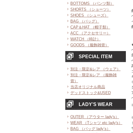
BOTTOMS （パンツ類）
SHORTS （ショーツ）
SHOES （シューズ）
BAG （バッグ）
CAP＆HAT （帽子類）
ACC （アクセサリー）
WATCH （時計）
GOODS （服飾雑貨）
SPECIAL ITEM
別注・限定&レア （ウェア）
別注・限定&レア （服飾雑
貨）
当店オリジナル商品
デッドストック&USED
LADY’S WEAR
OUTER （アウター lady's）
WEAR （Tシャツ etc lady's）
BAG （バッグ lady’s）