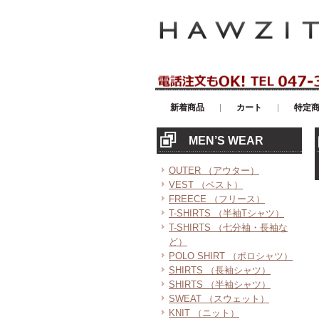
アメリカンカジュアル・輸入雑貨等の
新着商品
カート
特定
MEN’S WEAR
OUTER （アウター）
VEST （ベスト）
FREECE （フリース）
T-SHIRTS （半袖Tシャツ）
T-SHIRTS （七分袖・長袖な
ど）
POLO SHIRT （ポロシャツ）
SHIRTS （長袖シャツ）
SHIRTS （半袖シャツ）
SWEAT （スウェット）
KNIT （ニット）