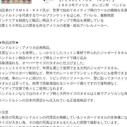
【ＰＥＮＤＬＥＴＯＮ （ＵＳＡ）】
１８６３年アメリカ オレゴン州 ペンドル
創設者のＴＯＭＡＳ・ＫＡＹ氏が、世界で始めてネイティブ柄のウールの織物を生
ペンドルトンを代表するウールブランケットをはじめ、アパレル、服飾雑貨
インテリア＆雑貨など幅広い商品ラインナップで商品を展開している
創業１５０年以上の歴史を誇るアメリカの老舗・総合アパレルメーカー。
★商品説明★
ペンドルトン：アメリカ企画商品。
良質なコットンを使用し、しっかりとしたコットン素材で作られたジャガードタオ
ペンドルトン独自のネイティブ柄をジャガードで織り込み
高級感溢れる、オーバーサイズのタオルに仕上げました。
コットン１００％ですので、年間を通じて使用できる大判のジャガードタオル。
キャンプやスポーツ観戦など、野外でのシートやブランケット代わりにも使用でき
その他、車のシートに掛けたり、リビングのソファーカバー、壁に貼ってタペスト
タオルとは言っても、肉厚で高級感溢れるジャガード織りですので違和感なく
アイディア次第で色々とご使用になれます。
ペンドルトンならではのネイティブ柄と大判サイズのタオルは１枚でアメリカンな
※ペンドルトンの日本代理店から仕入れている正規規格品です。
※注意
１枚目の写真はペンドルトンの代理店が掲載しているジャガードタオルの全体像に
サイズが大きい為、その他の写真はタオルをたたんだ状態で撮影をしています。