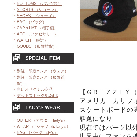
BOTTOMS （パンツ類）
SHORTS （ショーツ）
SHOES （シューズ）
BAG （バッグ）
CAP＆HAT （帽子類）
ACC （アクセサリー）
WATCH （時計）
GOODS （服飾雑貨）
SPECIAL ITEM
別注・限定&レア （ウェア）
別注・限定&レア （服飾雑
貨）
当店オリジナル商品
【ＧＲＩＺＺＬＹ
デッドストック&USED
アメリカ カリフ
LADY’S WEAR
スケートボードの
話題になり
OUTER （アウター lady's）
現在ではパーツ以
WEAR （Tシャツ etc lady's）
BAG （バッグ lady’s）
世界中にファンを