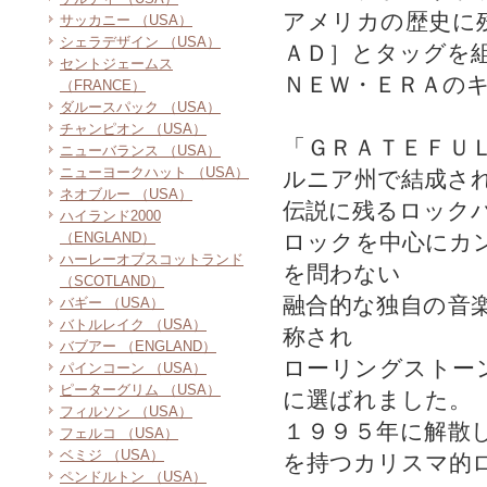
アメリカの歴史に
サッカニー （USA）
シェラデザイン （USA）
ＡＤ］とタッグを
セントジェームス
ＮＥＷ・ＥＲＡの
（FRANCE）
ダルースパック （USA）
チャンピオン （USA）
「ＧＲＡＴＥＦＵ
ニューバランス （USA）
ニューヨークハット （USA）
ルニア州で結成さ
ネオブルー （USA）
伝説に残るロック
ハイランド2000
（ENGLAND）
ロックを中心にカ
ハーレーオブスコットランド
を問わない
（SCOTLAND）
融合的な独自の音
バギー （USA）
バトルレイク （USA）
称され
バブアー （ENGLAND）
ローリングストー
パインコーン （USA）
ピーターグリム （USA）
に選ばれました。
フィルソン （USA）
１９９５年に解散
フェルコ （USA）
ベミジ （USA）
を持つカリスマ的
ペンドルトン （USA）