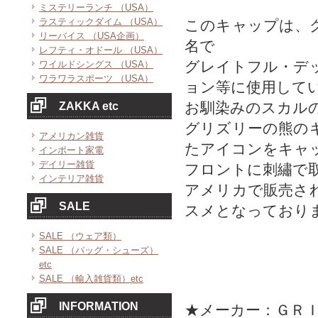
ミステリーランチ （USA）
ラスティックダイム （USA）
このキャップは、
リーバイス （USA企画）
名で
レフティ・オドール （USA）
グレイトフル・デ
ワイルドシングス （USA）
ワラワラスポーツ （USA）
ョン等に使用して
お馴染みのスカル
ZAKKA etc
グリズリーの熊の
アメリカン雑貨
たアイコンをキャ
インポート家電
デイリー雑貨
フロントに刺繡で
インテリア雑貨
アメリカで販売さ
SALE
スメとなっており
SALE （ウェア類）
SALE （バッグ・シューズ）
etc
SALE （輸入雑貨類）etc
INFORMATION
★メーカー：ＧＲＩ