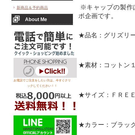
※キャップの製作
新商品＆予約商品
ボ企画です。
About Me
★品名：グリズリ
★素材：コットン
お電話でご注文をしたい方は、今すぐクリ
ックしてください！！
★サイズ：ＦＲＥ
★カラー：ブラッ