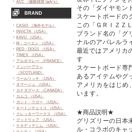
ACC （服飾雑貨 lady’s）
その「ダイヤモン
BRAND
スケートボードの
この「ＧＲＩＺＺ
CASIO （海外モデル）
INVICTA （USA）
ブランド名の「グ
KAVU （USA）
ナルのアパレルラ
M・コーエン （USA）
RED・DOGS （USA）
最近ではアメリカ
TIMEX （USA）
す
アルボマレー （FRANCE）
スケートボード専
インバーアラン
（SCOTLAND）
あるアイテムやグ
ウールリッチ （USA）
アメリカをはじめ
オマージュ （USA）
カナダグース （CANADA）
います。
カムコ （USA）
ガント・ラガー （USA）
キートンチェイス （USA）
★商品説明★
クレッターワークス （USA）
グリズリーの日本
グッドウェア （USA）
ケネディデニム （USA）
ル・コラボのキャ
ケルティ （USA）