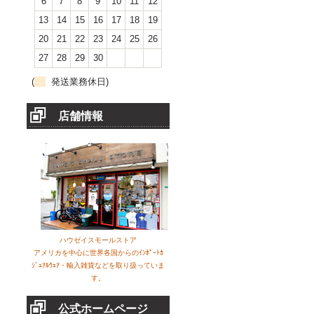
6
7
8
9
10
11
12
13
14
15
16
17
18
19
20
21
22
23
24
25
26
27
28
29
30
(
発送業務休日)
店舗情報
ハウゼイスモールストア
アメリカを中心に世界各国からのｲﾝﾎﾟｰﾄｶ
ｼﾞｭｱﾙｳｪｱ・輸入雑貨などを取り扱っていま
す。
公式ホームページ