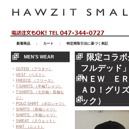
アメリカンカジュアル・輸入雑貨等のセレクトショップ！ハウゼイスモー
新着商品
カート
特定商取引法に基づく表記
限定コラボ
MEN’S WEAR
フルデッド」
OUTER （アウター）
VEST （ベスト）
ＮＥＷ ＥＲ
FREECE （フリース）
T-SHIRTS （半袖Tシャツ）
ＡＤ！グリ
T-SHIRTS （七分袖・長袖な
ど）
ック）
POLO SHIRT （ポロシャツ）
SHIRTS （長袖シャツ）
SHIRTS （半袖シャツ）
SWEAT （スウェット）
KNIT （ニット）