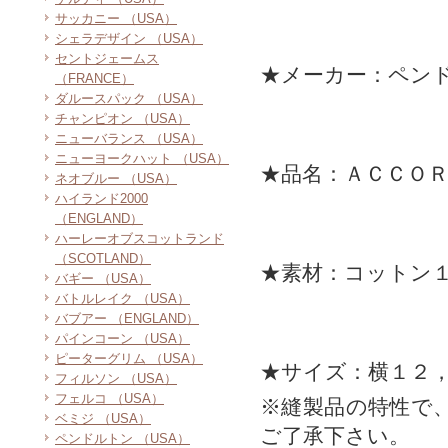
サッカニー （USA）
シェラデザイン （USA）
セントジェームス
★メーカー：ペン
（FRANCE）
ダルースパック （USA）
チャンピオン （USA）
ニューバランス （USA）
ニューヨークハット （USA）
★品名：ＡＣＣＯ
ネオブルー （USA）
ハイランド2000
（ENGLAND）
ハーレーオブスコットランド
（SCOTLAND）
★素材：コットン
バギー （USA）
バトルレイク （USA）
バブアー （ENGLAND）
パインコーン （USA）
ピーターグリム （USA）
★サイズ：横１２，
フィルソン （USA）
フェルコ （USA）
※縫製品の特性で
ベミジ （USA）
ご了承下さい。
ペンドルトン （USA）