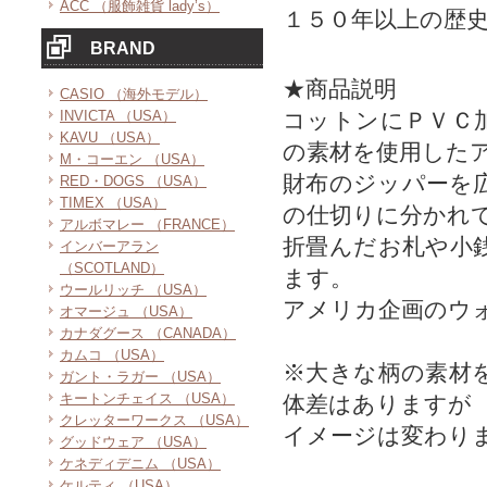
ACC （服飾雑貨 lady’s）
１５０年以上の歴
BRAND
★商品説明
CASIO （海外モデル）
INVICTA （USA）
コットンにＰＶＣ
KAVU （USA）
の素材を使用した
M・コーエン （USA）
財布のジッパーを
RED・DOGS （USA）
TIMEX （USA）
の仕切りに分かれ
アルボマレー （FRANCE）
折畳んだお札や小
インバーアラン
（SCOTLAND）
ます。
ウールリッチ （USA）
アメリカ企画のウ
オマージュ （USA）
カナダグース （CANADA）
カムコ （USA）
※大きな柄の素材
ガント・ラガー （USA）
キートンチェイス （USA）
体差はありますが
クレッターワークス （USA）
イメージは変わり
グッドウェア （USA）
ケネディデニム （USA）
ケルティ （USA）