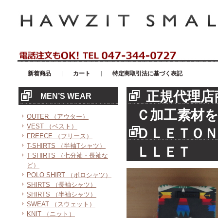
アメリカンカジュアル・輸入雑貨等のセレクトショップ！ハウゼイスモー
新着商品
カート
特定商取引法に基づく表記
正規代理店
MEN’S WEAR
Ｃ加工素材
OUTER （アウター）
VEST （ベスト）
ＤＬＥＴＯＮ
FREECE （フリース）
T-SHIRTS （半袖Tシャツ）
ＬＬＥＴ
T-SHIRTS （七分袖・長袖な
ど）
POLO SHIRT （ポロシャツ）
SHIRTS （長袖シャツ）
SHIRTS （半袖シャツ）
SWEAT （スウェット）
KNIT （ニット）