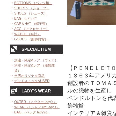
BOTTOMS （パンツ類）
SHORTS （ショーツ）
SHOES （シューズ）
BAG （バッグ）
CAP＆HAT （帽子類）
ACC （アクセサリー）
WATCH （時計）
GOODS （服飾雑貨）
SPECIAL ITEM
別注・限定&レア （ウェア）
別注・限定&レア （服飾雑
【ＰＥＮＤＬＥＴ
貨）
１８６３年アメリ
当店オリジナル商品
デッドストック&USED
創設者のＴＯＭＡ
ルの織物を生産し
LADY’S WEAR
ペンドルトンを代
OUTER （アウター lady's）
飾雑貨
WEAR （Tシャツ etc lady's）
インテリア＆雑貨
BAG （バッグ lady’s）