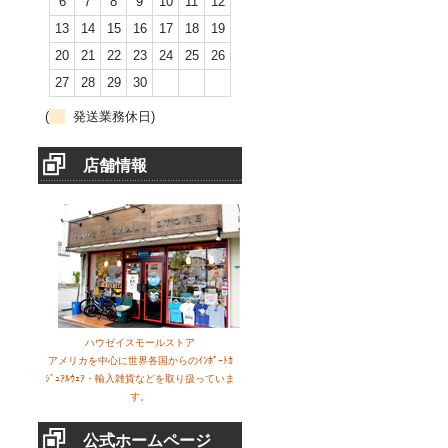
6
7
8
9
10
11
12
13
14
15
16
17
18
19
20
21
22
23
24
25
26
27
28
29
30
(
発送業務休日)
店舗情報
ハウゼイスモールストア
アメリカを中心に世界各国からのｲﾝﾎﾟｰﾄｶ
ｼﾞｭｱﾙｳｪｱ・輸入雑貨などを取り扱っていま
す。
公式ホームページ