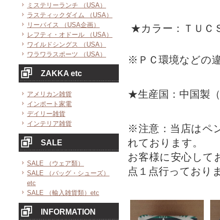
ミステリーランチ （USA）
ラスティックダイム （USA）
リーバイス （USA企画）
★カラー：ＴＵＣ
レフティ・オドール （USA）
ワイルドシングス （USA）
ワラワラスポーツ （USA）
※ＰＣ環境などの
ZAKKA etc
★生産国：中国製
アメリカン雑貨
インポート家電
デイリー雑貨
インテリア雑貨
※注意：当店はペ
れております。
SALE
お客様に安心して
SALE （ウェア類）
点１点行っており
SALE （バッグ・シューズ）
etc
SALE （輸入雑貨類）etc
INFORMATION