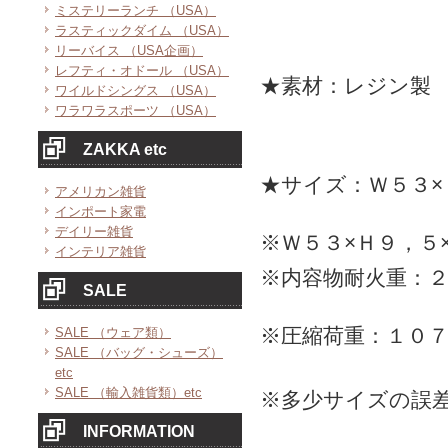
ミステリーランチ （USA）
ラスティックダイム （USA）
リーバイス （USA企画）
レフティ・オドール （USA）
★素材：レジン製
ワイルドシングス （USA）
ワラワラスポーツ （USA）
ZAKKA etc
★サイズ：Ｗ５３×
アメリカン雑貨
インポート家電
デイリー雑貨
※Ｗ５３×Ｈ９，５
インテリア雑貨
※内容物耐火重：
SALE
※圧縮荷重：１０
SALE （ウェア類）
SALE （バッグ・シューズ）
etc
SALE （輸入雑貨類）etc
※多少サイズの誤
INFORMATION