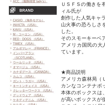
ACC （服飾雑貨 lady’s）
ＵＳＦＳの働きを
ィル氏が
BRAND
創作した人気キャ
CASIO （海外モデル）
山火事の恐ろしさ
INVICTA （USA）
KAVU （USA）
した。
M・コーエン （USA）
そのスモーキーベ
RED・DOGS （USA）
TIMEX （USA）
アメリカ国民の大
アルボマレー （FRANCE）
ています。
インバーアラン
（SCOTLAND）
ウールリッチ （USA）
オマージュ （USA）
★商品説明
カナダグース （CANADA）
カムコ （USA）
アメリカ森林局（
ガント・ラガー （USA）
カンなコンテナボ
キートンチェイス （USA）
クレッターワークス （USA）
本体のボックスは
グッドウェア （USA）
が高いボックスが
ケネディデニム （USA）
ケルティ （USA）