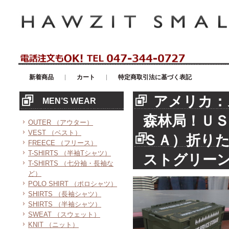
アメリカンカジュアル・輸入雑貨等のセレクトショップ！ハウゼイスモー
新着商品
カート
特定商取引法に基づく表記
アメリカ：
MEN’S WEAR
森林局！ＵＳ
OUTER （アウター）
VEST （ベスト）
ＳＡ）折り
FREECE （フリース）
T-SHIRTS （半袖Tシャツ）
ストグリー
T-SHIRTS （七分袖・長袖な
ど）
POLO SHIRT （ポロシャツ）
SHIRTS （長袖シャツ）
SHIRTS （半袖シャツ）
SWEAT （スウェット）
KNIT （ニット）