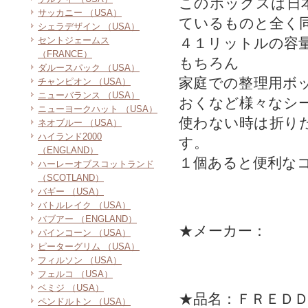
このボックスは日
サッカニー （USA）
ているものと全く
シェラデザイン （USA）
セントジェームス
４１リットルの容
（FRANCE）
もちろん
ダルースパック （USA）
家庭での整理用ボ
チャンピオン （USA）
ニューバランス （USA）
おくなど様々なシ
ニューヨークハット （USA）
使わない時は折り
ネオブルー （USA）
ハイランド2000
す。
（ENGLAND）
１個あると便利な
ハーレーオブスコットランド
（SCOTLAND）
バギー （USA）
バトルレイク （USA）
バブアー （ENGLAND）
★メーカー：
パインコーン （USA）
ピーターグリム （USA）
フィルソン （USA）
フェルコ （USA）
ベミジ （USA）
★品名：ＦＲＥＤ
ペンドルトン （USA）