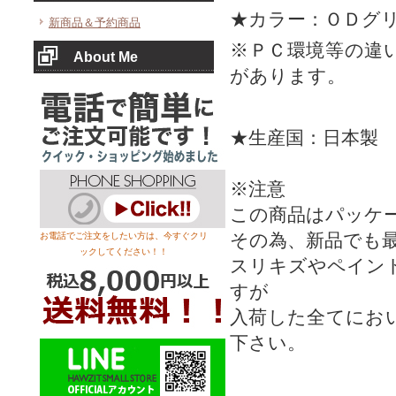
★カラー：ＯＤグ
新商品＆予約商品
※ＰＣ環境等の違
About Me
があります。
★生産国：日本製
※注意
この商品はパッケ
その為、新品でも
お電話でご注文をしたい方は、今すぐクリ
ックしてください！！
スリキズやペイン
すが
入荷した全てにお
下さい。