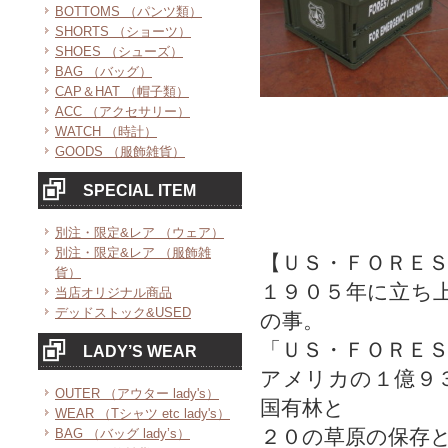
BOTTOMS （パンツ類）
SHORTS （ショーツ）
SHOES （シューズ）
BAG （バッグ）
CAP＆HAT （帽子類）
ACC （アクセサリー）
WATCH （時計）
GOODS （服飾雑貨）
SPECIAL ITEM
別注・限定&レア （ウェア）
別注・限定&レア （服飾雑
【ＵＳ・ＦＯＲＥ
貨）
１９０５年に立ち
当店オリジナル商品
デッドストック&USED
の事。
「ＵＳ・ＦＯＲＥ
LADY’S WEAR
アメリカの１億９
OUTER （アウター lady's）
国有林と
WEAR （Tシャツ etc lady's）
２０の草原の保存
BAG （バッグ lady’s）