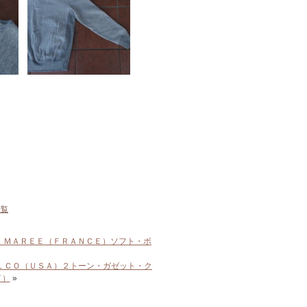
一覧
・ＭＡＲＥＥ（ＦＲＡＮＣＥ）ソフト・ボ
ＬＣＯ（ＵＳＡ）２トーン・ガゼット・ク
イ）
»