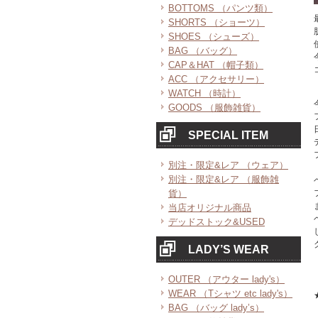
BOTTOMS （パンツ類）
SHORTS （ショーツ）
SHOES （シューズ）
BAG （バッグ）
CAP＆HAT （帽子類）
ACC （アクセサリー）
WATCH （時計）
GOODS （服飾雑貨）
SPECIAL ITEM
別注・限定&レア （ウェア）
別注・限定&レア （服飾雑
貨）
当店オリジナル商品
デッドストック&USED
LADY’S WEAR
OUTER （アウター lady's）
WEAR （Tシャツ etc lady's）
BAG （バッグ lady’s）