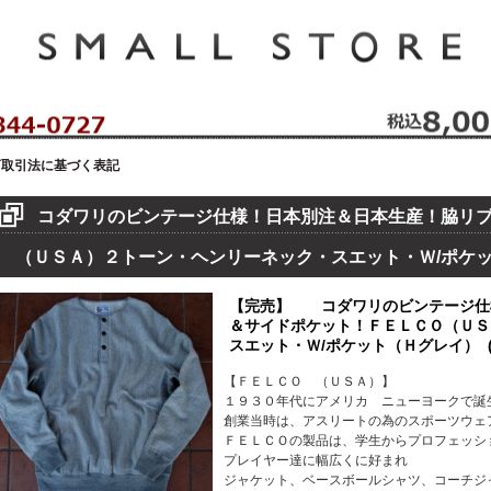
セレクトショップ！ハウゼイスモールストア！
商取引法に基づく表記
コダワリのビンテージ仕様！日本別注＆日本生産！脇リ
（ＵＳＡ）２トーン・ヘンリーネック・スエット・Ｗ/ポケ
【完売】 コダワリのビンテージ仕
＆サイドポケット！ＦＥＬＣＯ（ＵＳ
スエット・Ｗ/ポケット（Ｈグレイ） (f20
【ＦＥＬＣＯ （ＵＳＡ）】
１９３０年代にアメリカ ニューヨークで誕
創業当時は、アスリートの為のスポーツウェ
ＦＥＬＣＯの製品は、学生からプロフェッシ
プレイヤー達に幅広くに好まれ
ジャケット、ベースボールシャツ、コーチジ