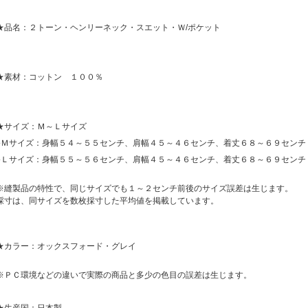
★品名：２トーン・ヘンリーネック・スエット・Ｗ/ポケット
★素材：コットン １００％
★サイズ：Ｍ～Ｌサイズ
●Ｍサイズ：身幅５４～５５センチ、肩幅４５～４６センチ、着丈６８～６９センチ
●Ｌサイズ：身幅５５～５６センチ、肩幅４５～４６センチ、着丈６８～６９センチ
※縫製品の特性で、同じサイズでも１～２センチ前後のサイズ誤差は生じます。
採寸は、同サイズを数枚採寸した平均値を掲載しています。
★カラー：オックスフォード・グレイ
※ＰＣ環境などの違いで実際の商品と多少の色目の誤差は生じます。