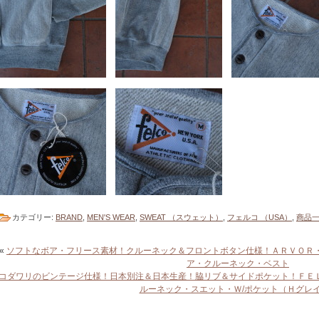
カテゴリー:
BRAND
,
MEN'S WEAR
,
SWEAT （スウェット）
,
フェルコ （USA）
,
商品
«
ソフトなボア・フリース素材！クルーネック＆フロントボタン仕様！ＡＲＶＯＲ
ア・クルーネック・ベスト
コダワリのビンテージ仕様！日本別注＆日本生産！脇リブ＆サイドポケット！ＦＥ
ルーネック・スエット・Ｗ/ポケット（Ｈグレ