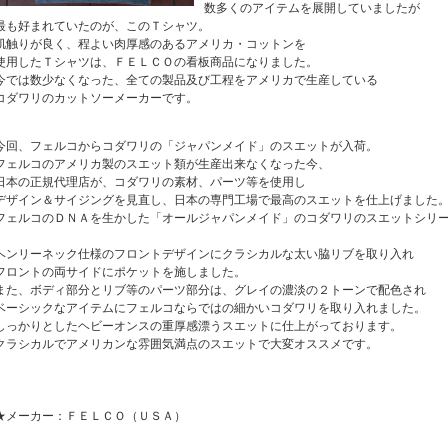
数多くのアイテムを展開していましたが
最も好まれていたのが、このＴシャツ。
肌触りが良く、程よい肉厚感のあるアメリカ・コットンを
使用したＴシャツは、ＦＥＬＣＯの看板商品になりました。
今では数少なくなった、全ての製品及び工程をアメリカで生産している
コダワリのカットソーメーカーです。
今回、フェルコからコダワリの「ジャパンメイド」のスエットが入荷。
フェルコのアメリカ製のスエット類が生産出来なくなった今、
日本の正規代理店が、コダワリの素材、パーツ等を使用し
デザイン＆サイジングを見直し、日本の専門工場で最高のスエットを仕上げました
フェルコのＤＮＡを生かした「オールジャパンメイド」のコダワリのスエットシリ
ヘンリーネック仕様のフロントデザインにクラシカルな太い脇リブを取り入れ
フロントの両サイドにポケットを施しました。
また、ボディ部分とリブ等のパーツ部分は、グレイの濃淡の２トーンで配色され
ベーシックなアイテムにフェルコならではの細かいコダワリを取り入れました。
しっかりとしたヘビーオンスの重厚感漂うスエットに仕上がっております。
クラシカルでアメリカンな雰囲気満点のスエットで大変オススメです。
★メーカー：ＦＥＬＣＯ（ＵＳＡ）