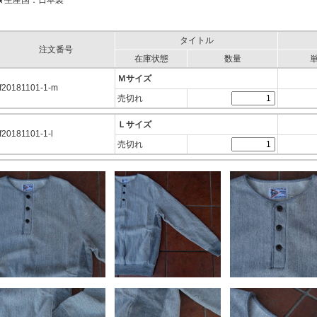
★生産国：日本製
タイトル
注文番号
在庫状態
数量
Ｍサイズ
f20181101-1-m
売切れ
Ｌサイズ
f20181101-1-l
売切れ