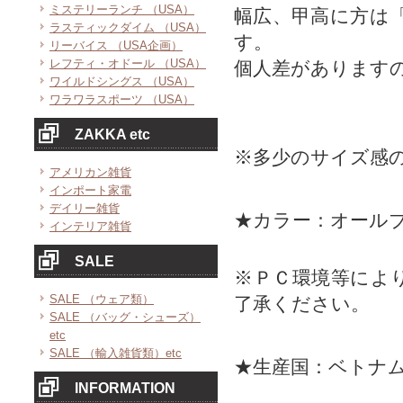
ミステリーランチ （USA）
幅広、甲高に方は
ラスティックダイム （USA）
す。
リーバイス （USA企画）
レフティ・オドール （USA）
個人差があります
ワイルドシングス （USA）
ワラワラスポーツ （USA）
ZAKKA etc
※多少のサイズ感
アメリカン雑貨
インポート家電
デイリー雑貨
★カラー：オール
インテリア雑貨
SALE
※ＰＣ環境等によ
SALE （ウェア類）
了承ください。
SALE （バッグ・シューズ）
etc
SALE （輸入雑貨類）etc
★生産国：ベトナ
INFORMATION