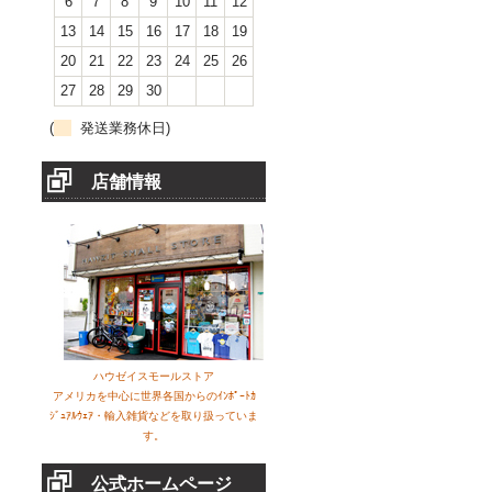
6
7
8
9
10
11
12
13
14
15
16
17
18
19
20
21
22
23
24
25
26
27
28
29
30
(
発送業務休日)
店舗情報
ハウゼイスモールストア
アメリカを中心に世界各国からのｲﾝﾎﾟｰﾄｶ
ｼﾞｭｱﾙｳｪｱ・輸入雑貨などを取り扱っていま
す。
公式ホームページ