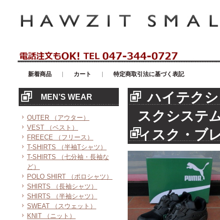
アメリカンカジュアル・輸入雑貨等のセレクトショップ！ハウゼイスモー
新着商品
カート
特定商取引法に基づく表記
ハイテクシ
MEN’S WEAR
スクシステ
OUTER （アウター）
VEST （ベスト）
ィスク・ブ
FREECE （フリース）
T-SHIRTS （半袖Tシャツ）
T-SHIRTS （七分袖・長袖な
ど）
POLO SHIRT （ポロシャツ）
SHIRTS （長袖シャツ）
SHIRTS （半袖シャツ）
SWEAT （スウェット）
KNIT （ニット）