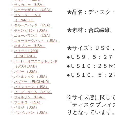
サッカニー （USA）
シェラデザイン （USA）
★品名：ディスク
セントジェームス
（FRANCE）
ダルースパック （USA）
★素材：合成繊維
チャンピオン （USA）
ニューバランス （USA）
ニューヨークハット （USA）
ネオブルー （USA）
★サイズ：ＵＳ９
ハイランド2000
●ＵＳ９，５：２７
（ENGLAND）
ハーレーオブスコットランド
●ＵＳ１０：２８セ
（SCOTLAND）
バギー （USA）
●ＵＳ１０。５：２
バトルレイク （USA）
バブアー （ENGLAND）
パインコーン （USA）
ピーターグリム （USA）
※サイズ感に関し
フィルソン （USA）
フェルコ （USA）
「ディスクブレイ
ベミジ （USA）
りとなっています
ペンドルトン （USA）