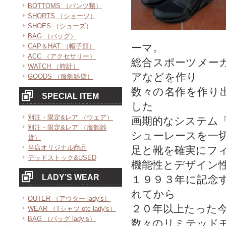
BOTTOMS （パンツ類）
SHORTS （ショーツ）
SHOES （シューズ）
BAG （バッグ）
ーマ。
CAP＆HAT （帽子類）
ACC （アクセサリー）
総合スポーツメー
WATCH （時計）
アなどを作り
GOODS （服飾雑貨）
数々の名作を作り
SPECIAL ITEM
した
別注・限定&レア （ウェア）
画期的なシステム
別注・限定&レア （服飾雑
シューレースを一
貨）
当店オリジナル商品
足と靴を確実にフ
デッドストック&USED
機能性とデザイン
LADY’S WEAR
１９９３年に記念
れてから
OUTER （アウター lady's）
２０年以上たった
WEAR （Tシャツ etc lady's）
BAG （バッグ lady’s）
数々のリミテッド