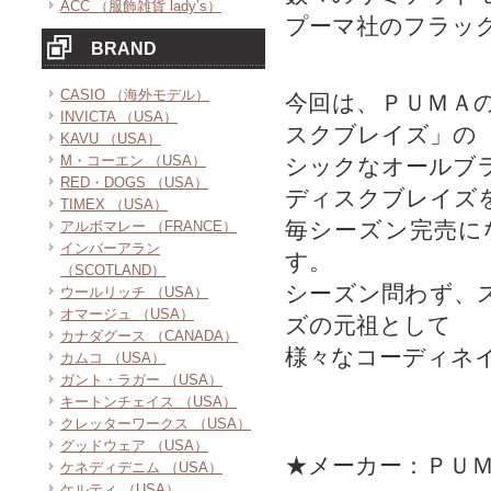
ACC （服飾雑貨 lady’s）
プーマ社のフラッ
BRAND
CASIO （海外モデル）
今回は、ＰＵＭＡ
INVICTA （USA）
スクブレイズ」の
KAVU （USA）
M・コーエン （USA）
シックなオールブ
RED・DOGS （USA）
ディスクブレイズ
TIMEX （USA）
毎シーズン完売に
アルボマレー （FRANCE）
インバーアラン
す。
（SCOTLAND）
シーズン問わず、
ウールリッチ （USA）
オマージュ （USA）
ズの元祖として
カナダグース （CANADA）
様々なコーディネ
カムコ （USA）
ガント・ラガー （USA）
キートンチェイス （USA）
クレッターワークス （USA）
グッドウェア （USA）
★メーカー：ＰＵ
ケネディデニム （USA）
ケルティ （USA）