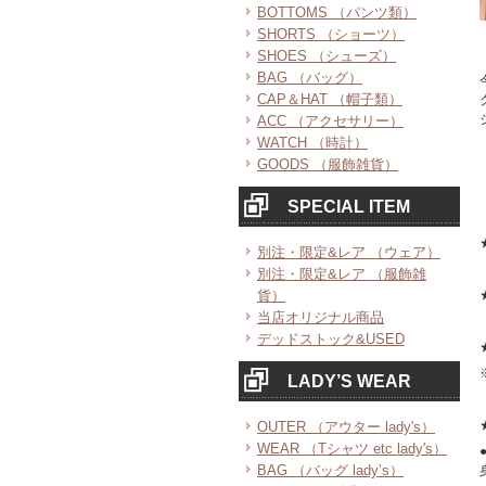
BOTTOMS （パンツ類）
SHORTS （ショーツ）
SHOES （シューズ）
BAG （バッグ）
CAP＆HAT （帽子類）
ACC （アクセサリー）
WATCH （時計）
GOODS （服飾雑貨）
SPECIAL ITEM
別注・限定&レア （ウェア）
別注・限定&レア （服飾雑
貨）
当店オリジナル商品
デッドストック&USED
LADY’S WEAR
OUTER （アウター lady's）
WEAR （Tシャツ etc lady's）
BAG （バッグ lady’s）