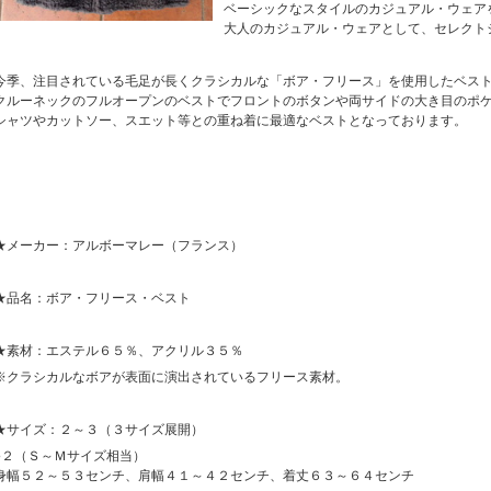
ベーシックなスタイルのカジュアル・ウェア
大人のカジュアル・ウェアとして、セレクト
今季、注目されている毛足が長くクラシカルな「ボア・フリース」を使用したベス
クルーネックのフルオープンのベストでフロントのボタンや両サイドの大き目のポ
シャツやカットソー、スエット等との重ね着に最適なベストとなっております。
★メーカー：アルボーマレー（フランス）
★品名：ボア・フリース・ベスト
★素材：エステル６５％、アクリル３５％
※クラシカルなボアが表面に演出されているフリース素材。
★サイズ：２～３（３サイズ展開）
●２（Ｓ～Ｍサイズ相当）
身幅５２～５３センチ、肩幅４１～４２センチ、着丈６３～６４センチ