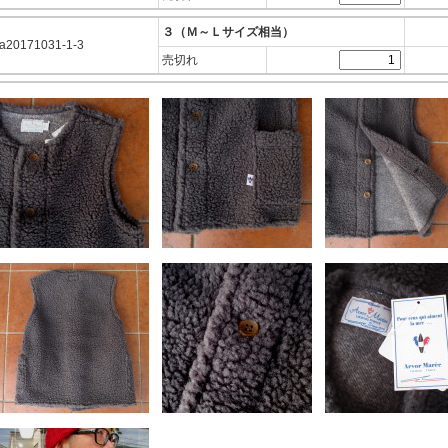
３（Ｍ～Ｌサイズ相当）
a20171031-1-3
売切れ