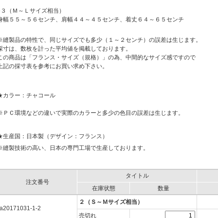
●３（Ｍ～Ｌサイズ相当）
身幅５５～５６センチ、肩幅４４～４５センチ、着丈６４～６５センチ
※縫製品の特性で、同じサイズでも多少（１～２センチ）の誤差は生じます。
採寸は、数枚を計った平均値を掲載しております。
この商品は「フランス・サイズ（規格）」の為、中間的なサイズ感ですので
上記の採寸表を参考にお買い求め下さい。
★カラー：チャコール
※ＰＣ環境などの違いで実際のカラーと多少の色目の誤差は生じます。
★生産国：日本製（デザイン：フランス）
※縫製技術の高い、日本の専門工場で生産しております。
タイトル
注文番号
在庫状態
数量
２（Ｓ～Ｍサイズ相当）
a20171031-1-2
売切れ