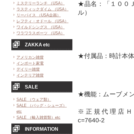
★品名：「１００
ミステリーランチ （USA）
ラスティックダイム （USA）
ル）
リーバイス （USA企画）
レフティ・オドール （USA）
ワイルドシングス （USA）
ワラワラスポーツ （USA）
ZAKKA etc
★付属品：時計本
アメリカン雑貨
インポート家電
デイリー雑貨
インテリア雑貨
SALE
★機能：ムーブメ
SALE （ウェア類）
SALE （バッグ・シューズ）
※正規代理店ＨＰ：http:
etc
SALE （輸入雑貨類）etc
c=7640-2
INFORMATION