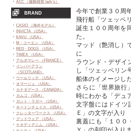
ACC （服飾雑貨 lady’s）
今年で創業３０周
BRAND
飛行船「ツェッペ
CASIO （海外モデル）
誕生１００周年を
INVICTA （USA）
た。
KAVU （USA）
M・コーエン （USA）
マッド（艶消し）
RED・DOGS （USA）
に
TIMEX （USA）
アルボマレー （FRANCE）
ラウンド・デザイ
インバーアラン
し「ツェッペリン
（SCOTLAND）
船体のイメージし
ウールリッチ （USA）
オマージュ （USA）
さらに「世界旅行
カナダグース （CANADA）
時にわかる「デュ
カムコ （USA）
ガント・ラガー （USA）
文字盤にはドイツ
キートンチェイス （USA）
Ｅ」の文字が入り
クレッターワークス （USA）
グッドウェア （USA）
裏蓋にも「１００
ケネディデニム （USA）
Ｙ」の刻印が入り
ケルティ （USA）