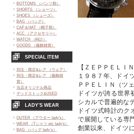
BOTTOMS （パンツ類）
SHORTS （ショーツ）
SHOES （シューズ）
BAG （バッグ）
CAP＆HAT （帽子類）
ACC （アクセサリー）
WATCH （時計）
GOODS （服飾雑貨）
SPECIAL ITEM
【ＺＥＰＰＥＬＩ
別注・限定&レア （ウェア）
１９８７年、ドイ
別注・限定&レア （服飾雑
貨）
ＰＰＥＬＩＮ（ツ
当店オリジナル商品
ドイツが誇る世界
デッドストック&USED
シカルで普遍的な
LADY’S WEAR
ドイツ式時計のク
OUTER （アウター lady's）
で展開している専
WEAR （Tシャツ etc lady's）
創業以来、ドイツ
BAG （バッグ lady’s）