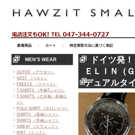
アメリカンカジュアル・輸入雑貨等のセレクトショップ！ハウゼイスモー
新着商品
カート
特定商取引法に基づく表記
ドイツ発！
MEN’S WEAR
ＥＬＩＮ（Ｇ
OUTER （アウター）
VEST （ベスト）
デュアルタ
FREECE （フリース）
T-SHIRTS （半袖Tシャツ）
T-SHIRTS （七分袖・長袖な
ど）
POLO SHIRT （ポロシャツ）
SHIRTS （長袖シャツ）
SHIRTS （半袖シャツ）
SWEAT （スウェット）
KNIT （ニット）