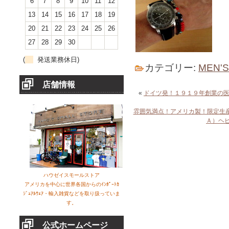
6
7
8
9
10
11
12
13
14
15
16
17
18
19
20
21
22
23
24
25
26
27
28
29
30
(
発送業務休日)
カテゴリー:
MEN'
店舗情報
«
ドイツ発！１９１９年創業の
雰囲気満点！アメリカ製！限定生
Ａ）ヘ
ハウゼイスモールストア
アメリカを中心に世界各国からのｲﾝﾎﾟｰﾄｶ
ｼﾞｭｱﾙｳｪｱ・輸入雑貨などを取り扱っていま
す。
公式ホームページ