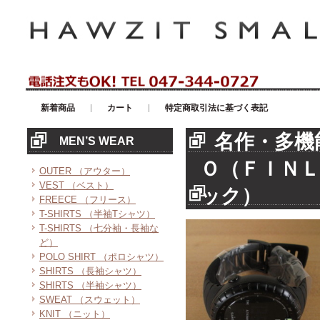
アメリカンカジュアル・輸入雑貨等のセレクトショップ！ハウゼイスモー
新着商品
カート
特定商取引法に基づく表記
名作・多機
MEN’S WEAR
Ｏ（ＦＩＮ
OUTER （アウター）
VEST （ベスト）
ック）
FREECE （フリース）
T-SHIRTS （半袖Tシャツ）
T-SHIRTS （七分袖・長袖な
ど）
POLO SHIRT （ポロシャツ）
SHIRTS （長袖シャツ）
SHIRTS （半袖シャツ）
SWEAT （スウェット）
KNIT （ニット）