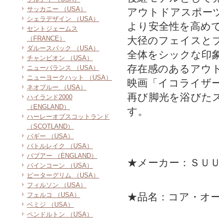
サッカニー （USA）
アウトドアスポー
シェラデザイン （USA）
より安全性を高め
セントジェームス
（FRANCE）
大径のフェイスと
ダルースパック （USA）
全体をシックな印
チャンピオン （USA）
存在感のあるアウ
ニューバランス （USA）
ニューヨークハット （USA）
映画「イコライザ
ネオブルー （USA）
再び脚光を浴びた
ハイランド2000
（ENGLAND）
す。
ハーレーオブスコットランド
（SCOTLAND）
バギー （USA）
バトルレイク （USA）
バブアー （ENGLAND）
★メーカー：ＳＵ
パインコーン （USA）
ピーターグリム （USA）
フィルソン （USA）
フェルコ （USA）
★品名：コア・オ
ベミジ （USA）
ペンドルトン （USA）