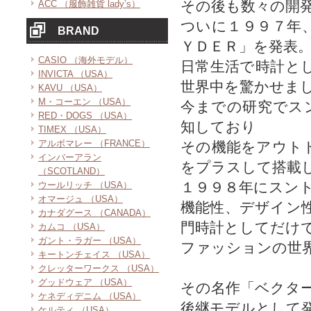
その後も数々の開
ACC （服飾雑貨 lady’s）
ついに１９９７年
BRAND
ＹＤＥＲ」を発表
CASIO （海外モデル）
日常生活で時計と
INVICTA （USA）
世界中を驚かせま
KAVU （USA）
M・コーエン （USA）
今までの研究でス
RED・DOGS （USA）
知しており
TIMEX （USA）
アルボマレー （FRANCE）
その機能をアウト
インバーアラン
をプラスして搭載
（SCOTLAND）
１９９８年にスン
ウールリッチ （USA）
オマージュ （USA）
機能性、デザイン
カナダグース （CANADA）
門時計としてだけ
カムコ （USA）
ガント・ラガー （USA）
ファッションの世
キートンチェイス （USA）
クレッターワークス （USA）
グッドウェア （USA）
その名作「ベクタ
ケネディデニム （USA）
後継モデルとして
ケルティ （USA）