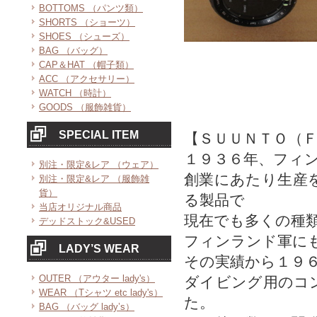
BOTTOMS （パンツ類）
SHORTS （ショーツ）
SHOES （シューズ）
BAG （バッグ）
CAP＆HAT （帽子類）
ACC （アクセサリー）
WATCH （時計）
GOODS （服飾雑貨）
SPECIAL ITEM
【ＳＵＵＮＴＯ（
１９３６年、フィ
別注・限定&レア （ウェア）
創業にあたり生産
別注・限定&レア （服飾雑
貨）
る製品で
当店オリジナル商品
現在でも多くの種
デッドストック&USED
フィンランド軍に
LADY’S WEAR
その実績から１９
OUTER （アウター lady's）
ダイビング用のコ
WEAR （Tシャツ etc lady's）
た。
BAG （バッグ lady’s）