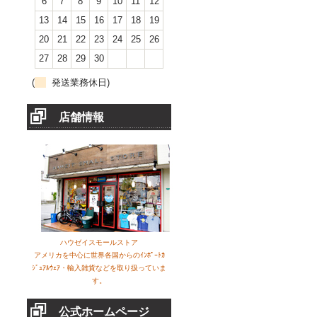
6
7
8
9
10
11
12
13
14
15
16
17
18
19
20
21
22
23
24
25
26
27
28
29
30
(
発送業務休日)
店舗情報
ハウゼイスモールストア
アメリカを中心に世界各国からのｲﾝﾎﾟｰﾄｶ
ｼﾞｭｱﾙｳｪｱ・輸入雑貨などを取り扱っていま
す。
公式ホームページ