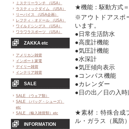
ミステリーランチ （USA）
★機能：駆動方式
ラスティックダイム （USA）
リーバイス （USA企画）
※アウトドアスポ
レフティ・オドール （USA）
います。
ワイルドシングス （USA）
ワラワラスポーツ （USA）
●日常生活防水
●高度計機能
ZAKKA etc
●気圧計機能
アメリカン雑貨
●水深計
インポート家電
●気圧傾向表示
デイリー雑貨
インテリア雑貨
●コンパス機能
●カレンダー
SALE
●日の出／日の入時
SALE （ウェア類）
SALE （バッグ・シューズ）
etc
★素材：特殊合成
SALE （輸入雑貨類）etc
ル・ガラス（風防
INFORMATION