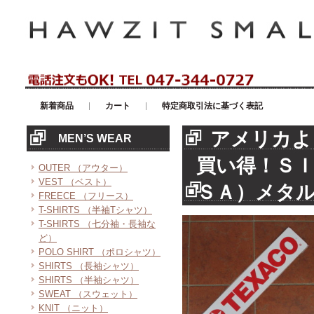
アメリカンカジュアル・輸入雑貨等のセレクトショップ！ハウゼイスモー
新着商品
カート
特定商取引法に基づく表記
アメリカよ
MEN’S WEAR
買い得！Ｓ
OUTER （アウター）
VEST （ベスト）
ＳＡ）メタ
FREECE （フリース）
T-SHIRTS （半袖Tシャツ）
T-SHIRTS （七分袖・長袖な
ど）
POLO SHIRT （ポロシャツ）
SHIRTS （長袖シャツ）
SHIRTS （半袖シャツ）
SWEAT （スウェット）
KNIT （ニット）