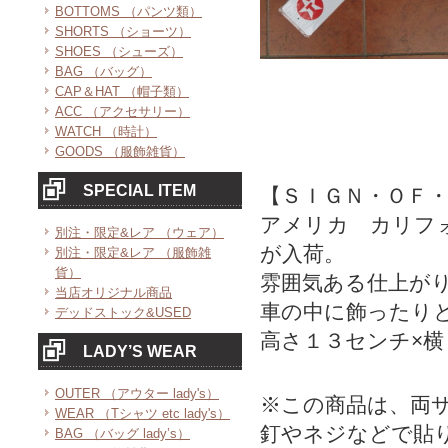
BOTTOMS （パンツ類）
SHORTS （ショーツ）
SHOES （シューズ）
BAG （バッグ）
CAP＆HAT （帽子類）
ACC （アクセサリー）
WATCH （時計）
GOODS （服飾雑貨）
SPECIAL ITEM
【ＳＩＧＮ・ＯＦ
アメリカ カリフ
別注・限定&レア （ウェア）
が入荷。
別注・限定&レア （服飾雑
貨）
雰囲気ある仕上が
当店オリジナル商品
車の中に飾ったり
デッドストック&USED
高さ１３センチ×
LADY’S WEAR
OUTER （アウター lady's）
※この商品は、両
WEAR （Tシャツ etc lady's）
釘やネジなどで貼
BAG （バッグ lady’s）