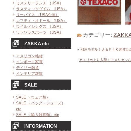
ミステリーランチ （USA）
ラスティックダイム （USA）
リーバイス （USA企画）
レフティ・オドール （USA）
ワイルドシングス （USA）
ワラワラスポーツ （USA）
カテゴリー:
ZAKKA
ZAKKA etc
«
別注モデル！Ａ＆Ｆ４０周年記
アメリカン雑貨
アメリカより入荷！アメリカン
インポート家電
デイリー雑貨
インテリア雑貨
SALE
SALE （ウェア類）
SALE （バッグ・シューズ）
etc
SALE （輸入雑貨類）etc
INFORMATION