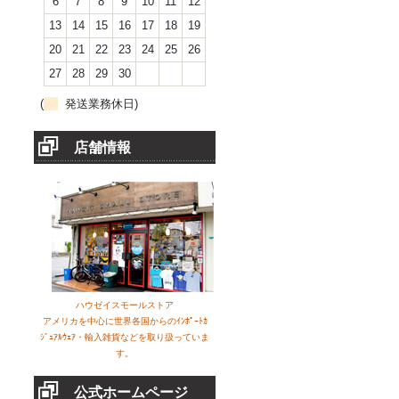
6
7
8
9
10
11
12
13
14
15
16
17
18
19
20
21
22
23
24
25
26
27
28
29
30
(
発送業務休日)
店舗情報
ハウゼイスモールストア
アメリカを中心に世界各国からのｲﾝﾎﾟｰﾄｶ
ｼﾞｭｱﾙｳｪｱ・輸入雑貨などを取り扱っていま
す。
公式ホームページ