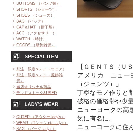
BOTTOMS （パンツ類）
SHORTS （ショーツ）
SHOES （シューズ）
BAG （バッグ）
CAP＆HAT （帽子類）
ACC （アクセサリー）
WATCH （時計）
GOODS （服飾雑貨）
SPECIAL ITEM
【ＧＥＮＴＳ（Ｕ
別注・限定&レア （ウェア）
アメリカ ニュー
別注・限定&レア （服飾雑
貨）
（ジェンツ）」
当店オリジナル商品
丁寧なモノ作りと
デッドストック&USED
破格の価格帯や少
LADY’S WEAR
ニューヨークの高
OUTER （アウター lady's）
気に有名に。
WEAR （Tシャツ etc lady's）
ニューヨークに住
BAG （バッグ lady’s）