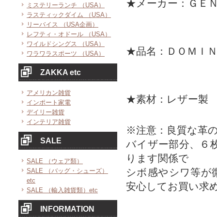
★メーカー：ＧＥ
ミステリーランチ （USA）
ラスティックダイム （USA）
リーバイス （USA企画）
レフティ・オドール （USA）
ワイルドシングス （USA）
★品名：ＤＯＭＩ
ワラワラスポーツ （USA）
ZAKKA etc
アメリカン雑貨
★素材：レザー製
インポート家電
デイリー雑貨
インテリア雑貨
※注意：良質な革
SALE
バイザー部分、６
ります関係で
SALE （ウェア類）
シボ感やシワ等が
SALE （バッグ・シューズ）
etc
安心してお買い求
SALE （輸入雑貨類）etc
INFORMATION