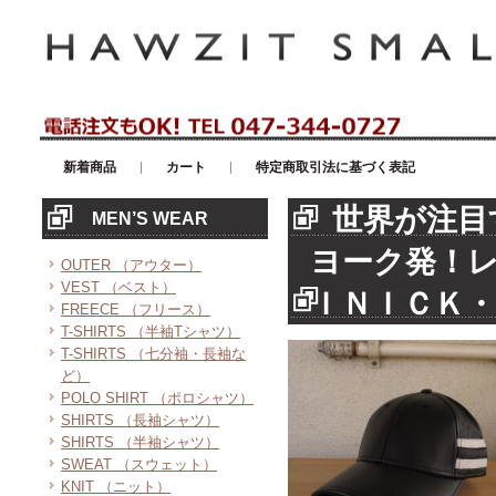
アメリカンカジュアル・輸入雑貨等のセレクトショップ！ハウゼイスモー
新着商品
カート
特定商取引法に基づく表記
世界が注目
MEN’S WEAR
ヨーク発！
OUTER （アウター）
VEST （ベスト）
ＩＮＩＣＫ・
FREECE （フリース）
T-SHIRTS （半袖Tシャツ）
T-SHIRTS （七分袖・長袖な
ど）
POLO SHIRT （ポロシャツ）
SHIRTS （長袖シャツ）
SHIRTS （半袖シャツ）
SWEAT （スウェット）
KNIT （ニット）