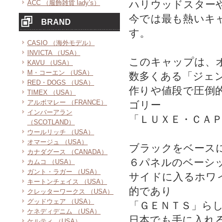
ハリウッドスター
ACC （服飾雑貨 lady’s）
今では最も熱いキ
BRAND
す。
CASIO （海外モデル）
INVICTA （USA）
このキャップは、
KAVU （USA）
M・コーエン （USA）
数多くある「ジェ
RED・DOGS （USA）
作りや値段で圧倒
TIMEX （USA）
アルボマレー （FRANCE）
ゴリー
インバーアラン
「ＬＵＸＥ・ＣＡ
（SCOTLAND）
ウールリッチ （USA）
オマージュ （USA）
ブラックをベース
カナダグース （CANADA）
６パネルのベーシ
カムコ （USA）
ガント・ラガー （USA）
サイドに入るホワ
キートンチェイス （USA）
的であり
クレッターワークス （USA）
グッドウェア （USA）
「ＧＥＮＴＳ」ら
ケネディデニム （USA）
日本でも手に入れ
ケルティ （USA）