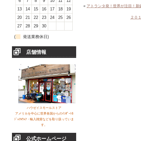
6
7
8
9
10
11
12
«
アトランタ発！世界が注目！新
13
14
15
16
17
18
19
20
21
22
23
24
25
26
２０
27
28
29
30
(
発送業務休日)
店舗情報
ハウゼイスモールストア
アメリカを中心に世界各国からのｲﾝﾎﾟｰﾄｶ
ｼﾞｭｱﾙｳｪｱ・輸入雑貨などを取り扱っていま
す。
公式ホームページ