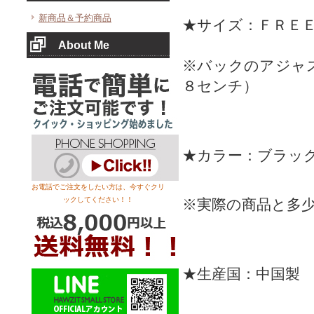
新商品＆予約商品
★サイズ：ＦＲＥ
About Me
※バックのアジャ
８センチ）
★カラー：ブラッ
お電話でご注文をしたい方は、今すぐクリ
ックしてください！！
※実際の商品と多
★生産国：中国製