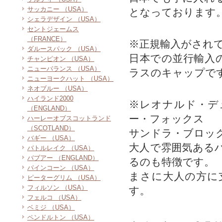
サッカニー （USA）
となっております
シェラデザイン （USA）
セントジェームス
（FRANCE）
※正規輸入がされ
ダルースパック （USA）
日本での並行輸入
チャンピオン （USA）
ニューバランス （USA）
ラスのキャップで
ニューヨークハット （USA）
ネオブルー （USA）
ハイランド2000
※レオナルド・デ
（ENGLAND）
ー・フォックス
ハーレーオブスコットランド
（SCOTLAND）
サンドラ・ブロッ
バギー （USA）
大人で雰囲気ある
バトルレイク （USA）
バブアー （ENGLAND）
るのも特徴です。
パインコーン （USA）
まさに大人の方に
ピーターグリム （USA）
フィルソン （USA）
す。
フェルコ （USA）
ベミジ （USA）
ペンドルトン （USA）