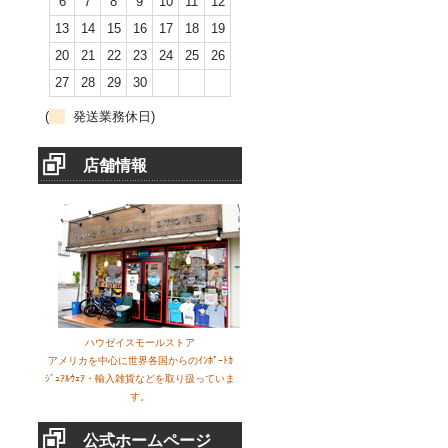
6
7
8
9
10
11
12
13
14
15
16
17
18
19
20
21
22
23
24
25
26
27
28
29
30
(
発送業務休日)
店舗情報
ハウゼイスモールストア
アメリカを中心に世界各国からのｲﾝﾎﾟｰﾄｶ
ｼﾞｭｱﾙｳｪｱ・輸入雑貨などを取り扱っていま
す。
公式ホームページ