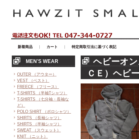
アメリカンカジュアル・輸入雑貨等のセレクトショップ！ハウゼイスモー
新着商品
カート
特定商取引法に基づく表記
ヘビーオン
MEN’S WEAR
ＣＥ）ヘビ
OUTER （アウター）
VEST （ベスト）
FREECE （フリース）
T-SHIRTS （半袖Tシャツ）
T-SHIRTS （七分袖・長袖な
ど）
POLO SHIRT （ポロシャツ）
SHIRTS （長袖シャツ）
SHIRTS （半袖シャツ）
SWEAT （スウェット）
KNIT （ニット）