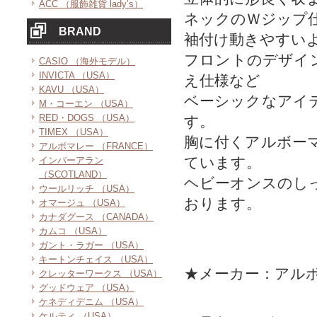
ACC （服飾雑貨 lady’s）
ネックのＷジップ
BRAND
袖付け動きやすい
フロントのデザイ
CASIO （海外モデル）
INVICTA （USA）
え仕様など
KAVU （USA）
ベーシックなアイ
M・コーエン （USA）
RED・DOGS （USA）
す。
TIMEX （USA）
胸に付くアルボー
アルボマレー （FRANCE）
ています。
インバーアラン
（SCOTLAND）
ヘビーオンスのし
ウールリッチ （USA）
おります。
オマージュ （USA）
カナダグース （CANADA）
カムコ （USA）
ガント・ラガー （USA）
キートンチェイス （USA）
★メーカー：アル
クレッターワークス （USA）
グッドウェア （USA）
ケネディデニム （USA）
ケルティ （USA）