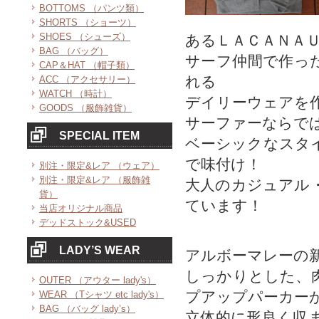
BOTTOMS （パンツ類）
SHORTS （ショーツ）
SHOES （シューズ）
あるＬＡＣＡＮＡ
BAG （バッグ）
サーフ仲間で作っ
CAP＆HAT （帽子類）
れる
ACC （アクセサリー）
WATCH （時計）
デイリーウェアを
GOODS （服飾雑貨）
サーファーならで
SPECIAL ITEM
ベーシックなスタ
で味付け！
別注・限定&レア （ウェア）
別注・限定&レア （服飾雑
大人のカジュアル
貨）
ています！
当店オリジナル商品
デッドストック&USED
LADY’S WEAR
アルボーマレーの
しっかりとした、
OUTER （アウター lady's）
プアップパーカー
WEAR （Tシャツ etc lady's）
BAG （バッグ lady’s）
立体的に形良く収