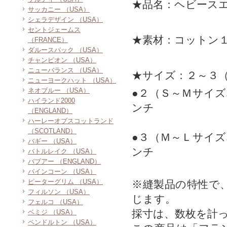
★品名：ヘビース
サッカニー （USA）
シェラデザイン （USA）
セントジェームス
★素材：コットン１
（FRANCE）
ダルースパック （USA）
チャンピオン （USA）
ニューバランス （USA）
★サイズ：２～３
ニューヨークハット （USA）
ネオブルー （USA）
●２（Ｓ～Ｍサイ
ハイランド2000
ンチ
（ENGLAND）
ハーレーオブスコットランド
（SCOTLAND）
●３（Ｍ～Ｌサイ
バギー （USA）
ンチ
バトルレイク （USA）
バブアー （ENGLAND）
パインコーン （USA）
ピーターグリム （USA）
※縫製品の特性で
フィルソン （USA）
じます。
フェルコ （USA）
採寸は、数枚を計
ベミジ （USA）
ペンドルトン （USA）