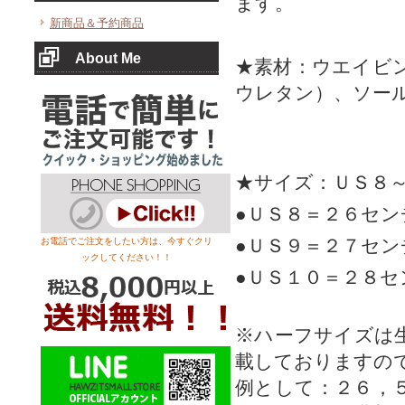
ます。
新商品＆予約商品
About Me
★素材：ウエイビ
ウレタン）、ソー
★サイズ：ＵＳ８
●ＵＳ８＝２６セ
●ＵＳ９＝２７セ
お電話でご注文をしたい方は、今すぐクリ
ックしてください！！
●ＵＳ１０＝２８
※ハーフサイズは
載しておりますの
例として：２６，