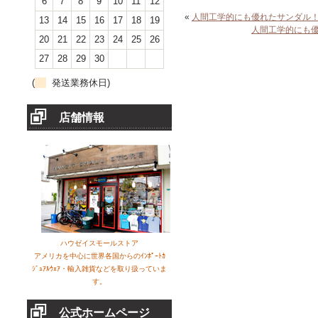
6
7
8
9
10
11
12
«
人間工学的にも優れたサンダル
13
14
15
16
17
18
19
人間工学的にも
20
21
22
23
24
25
26
27
28
29
30
(
発送業務休日)
店舗情報
ハウゼイスモールストア
アメリカを中心に世界各国からのｲﾝﾎﾟｰﾄｶ
ｼﾞｭｱﾙｳｪｱ・輸入雑貨などを取り扱っていま
す。
公式ホームページ