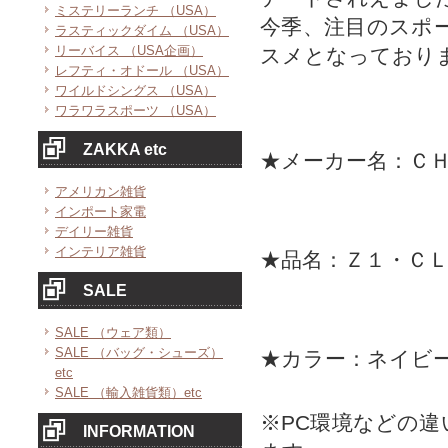
ミステリーランチ （USA）
今季、注目のスポ
ラスティックダイム （USA）
リーバイス （USA企画）
スメとなっており
レフティ・オドール （USA）
ワイルドシングス （USA）
ワラワラスポーツ （USA）
ZAKKA etc
★メーカー名：Ｃ
アメリカン雑貨
インポート家電
デイリー雑貨
インテリア雑貨
★品名：Ｚ１・Ｃ
SALE
SALE （ウェア類）
SALE （バッグ・シューズ）
★カラー：ネイビ
etc
SALE （輸入雑貨類）etc
※PC環境などの
INFORMATION