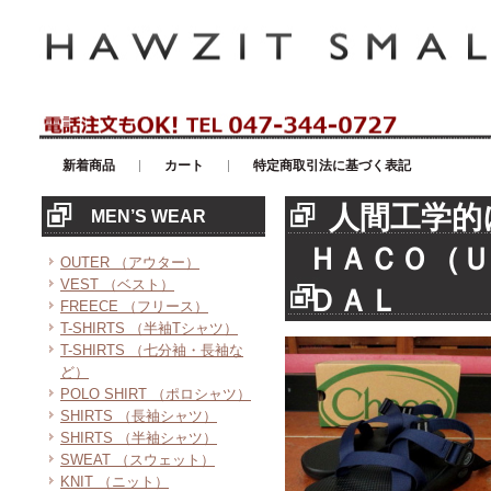
アメリカンカジュアル・輸入雑貨等のセレクトショップ！ハウゼイスモー
新着商品
カート
特定商取引法に基づく表記
人間工学的
MEN’S WEAR
ＨＡＣＯ（Ｕ
OUTER （アウター）
VEST （ベスト）
ＤＡＬ
FREECE （フリース）
T-SHIRTS （半袖Tシャツ）
T-SHIRTS （七分袖・長袖な
ど）
POLO SHIRT （ポロシャツ）
SHIRTS （長袖シャツ）
SHIRTS （半袖シャツ）
SWEAT （スウェット）
KNIT （ニット）