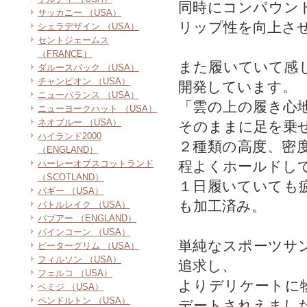
同時にコンパウン
サッカニー （USA）
リップ性を向上さ
シェラデザイン （USA）
セントジェームス
（FRANCE）
また履いていて感
ダルースパック （USA）
チャンピオン （USA）
開発しています。
ニューバランス （USA）
「雲の上の履き心
ニューヨークハット （USA）
ネオブルー （USA）
そのままに足を乗
ハイランド2000
２種類の高度、密
（ENGLAND）
ハーレーオブスコットランド
程よくホールドし
（SCOTLAND）
１日履いていても
バギー （USA）
も加工済み。
バトルレイク （USA）
バブアー （ENGLAND）
パインコーン （USA）
単純なスポーツサ
ピーターグリム （USA）
フィルソン （USA）
追求し、
フェルコ （USA）
よりデリケートに
ベミジ （USA）
ペンドルトン （USA）
デートされえまし