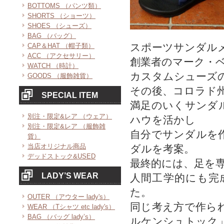
BOTTOMS （パンツ類）
SHORTS （ショーツ）
SHOES （シューズ）
BAG （バッグ）
スポーツサンダル
CAP＆HAT （帽子類）
ACC （アクセサリー）
創業者のマーク・
WATCH （時計）
カスタムシューズ
GOODS （服飾雑貨）
その後、コロラド
SPECIAL ITEM
満足のいくサンダ
別注・限定&レア （ウェア）
ハウを活かし
別注・限定&レア （服飾雑
自分でサンダルを
貨）
当店オリジナル商品
ダルを考案。
デッドストック&USED
最終的には、足を
LADY’S WEAR
人間工学的にも完
た。
OUTER （アウター lady's）
同じ考え方で作ら
WEAR （Tシャツ etc lady's）
BAG （バッグ lady’s）
ルケンシュトック