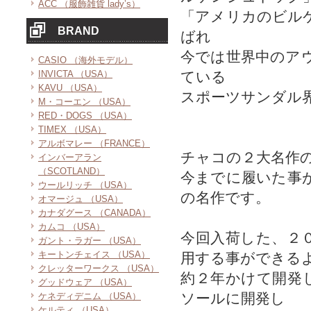
ACC （服飾雑貨 lady’s）
「アメリカのビル
BRAND
ばれ
今では世界中のア
CASIO （海外モデル）
INVICTA （USA）
ている
KAVU （USA）
スポーツサンダル
M・コーエン （USA）
RED・DOGS （USA）
TIMEX （USA）
アルボマレー （FRANCE）
チャコの２大名作
インバーアラン
（SCOTLAND）
今までに履いた事
ウールリッチ （USA）
の名作です。
オマージュ （USA）
カナダグース （CANADA）
カムコ （USA）
今回入荷した、２
ガント・ラガー （USA）
キートンチェイス （USA）
用する事ができる
クレッターワークス （USA）
約２年かけて開発
グッドウェア （USA）
ソールに開発し
ケネディデニム （USA）
ケルティ （USA）