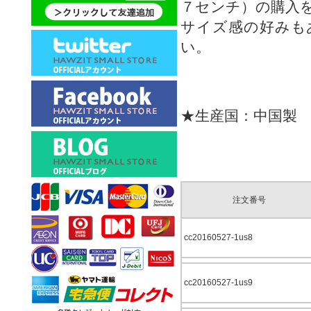
７センチ）の購入
サイズ感の好みも
い。
★生産国：中国製
注文番号
cc20160527-1us8
cc20160527-1us9