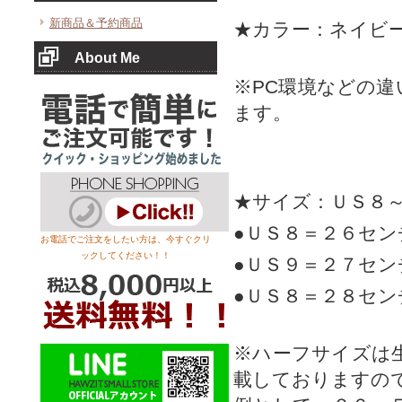
新商品＆予約商品
★カラー：ネイビ
About Me
※PC環境などの
ます。
★サイズ：ＵＳ８
●ＵＳ８＝２６セ
お電話でご注文をしたい方は、今すぐクリ
ックしてください！！
●ＵＳ９＝２７セ
●ＵＳ８＝２８セ
※ハーフサイズは
載しておりますの