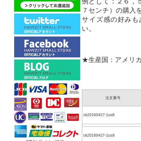
例として：２６，
７センチ）の購入
サイズ感の好みも
い。
★生産国：アメリ
注文番号
ck20160427-1us8
ck20160427-1us9