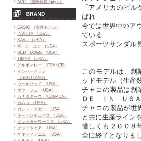
ACC （服飾雑貨 lady’s）
「アメリカのビル
BRAND
ばれ
今では世界中のア
CASIO （海外モデル）
INVICTA （USA）
ている
KAVU （USA）
スポーツサンダル
M・コーエン （USA）
RED・DOGS （USA）
TIMEX （USA）
アルボマレー （FRANCE）
このモデルは、創
インバーアラン
（SCOTLAND）
ッドモデル（生産
ウールリッチ （USA）
チャコの製品は創
オマージュ （USA）
カナダグース （CANADA）
ＤＥ ＩＮ ＵＳ
カムコ （USA）
チャコの製品が世
ガント・ラガー （USA）
キートンチェイス （USA）
と共に生産ライン
クレッターワークス （USA）
惜しくも２００８
グッドウェア （USA）
全に終了となりま
ケネディデニム （USA）
ケルティ （USA）