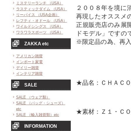
ミステリーランチ （USA）
２００８年を境に
ラスティックダイム （USA）
リーバイス （USA企画）
再現したオススメ
レフティ・オドール （USA）
正規販売店のみ展
ワイルドシングス （USA）
ドモデル」ですの
ワラワラスポーツ （USA）
※限定品の為、再
ZAKKA etc
アメリカン雑貨
インポート家電
デイリー雑貨
インテリア雑貨
★品名：ＣＨＡＣ
SALE
SALE （ウェア類）
SALE （バッグ・シューズ）
etc
★素材：Ｚ１・Ｃ
SALE （輸入雑貨類）etc
INFORMATION