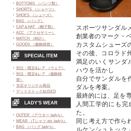
BOTTOMS （パンツ類）
SHORTS （ショーツ）
SHOES （シューズ）
BAG （バッグ）
スポーツサンダル
CAP＆HAT （帽子類）
ACC （アクセサリー）
創業者のマーク・
WATCH （時計）
カスタムシューズ
GOODS （服飾雑貨）
その後、コロラド
SPECIAL ITEM
満足のいくサンダ
別注・限定&レア （ウェア）
ハウを活かし
別注・限定&レア （服飾雑
自分でサンダルを
貨）
当店オリジナル商品
ダルを考案。
デッドストック&USED
最終的には、足を
LADY’S WEAR
人間工学的にも完
た。
OUTER （アウター lady's）
同じ考え方で作ら
WEAR （Tシャツ etc lady's）
BAG （バッグ lady’s）
ルケンシュトック