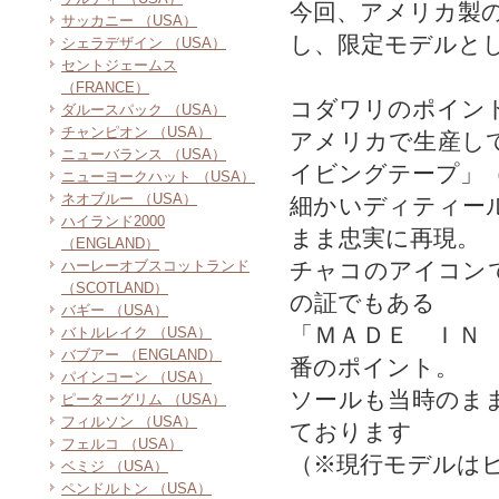
今回、アメリカ製
サッカニー （USA）
し、限定モデルと
シェラデザイン （USA）
セントジェームス
（FRANCE）
コダワリのポイン
ダルースパック （USA）
チャンピオン （USA）
アメリカで生産し
ニューバランス （USA）
イビングテープ」
ニューヨークハット （USA）
ネオブルー （USA）
細かいディティー
ハイランド2000
まま忠実に再現。
（ENGLAND）
ハーレーオブスコットランド
チャコのアイコン
（SCOTLAND）
の証でもある
バギー （USA）
「ＭＡＤＥ ＩＮ
バトルレイク （USA）
バブアー （ENGLAND）
番のポイント。
パインコーン （USA）
ソールも当時のま
ピーターグリム （USA）
フィルソン （USA）
ております
フェルコ （USA）
（※現行モデルは
ベミジ （USA）
ペンドルトン （USA）