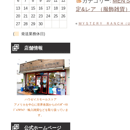
カテゴリー:
MEN'
6
7
8
9
10
11
12
定&レア （服飾雑貨
13
14
15
16
17
18
19
20
21
22
23
24
25
26
«
ＭＹＳＴＥＲＹ ＲＡＮＣＨ（
27
28
29
30
(
発送業務休日)
店舗情報
ハウゼイスモールストア
アメリカを中心に世界各国からのｲﾝﾎﾟｰﾄｶ
ｼﾞｭｱﾙｳｪｱ・輸入雑貨などを取り扱っていま
す。
公式ホームページ