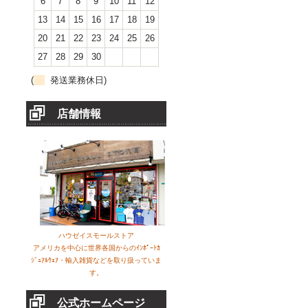
6
7
8
9
10
11
12
13
14
15
16
17
18
19
20
21
22
23
24
25
26
27
28
29
30
(
発送業務休日)
店舗情報
ハウゼイスモールストア
アメリカを中心に世界各国からのｲﾝﾎﾟｰﾄｶ
ｼﾞｭｱﾙｳｪｱ・輸入雑貨などを取り扱っていま
す。
公式ホームページ