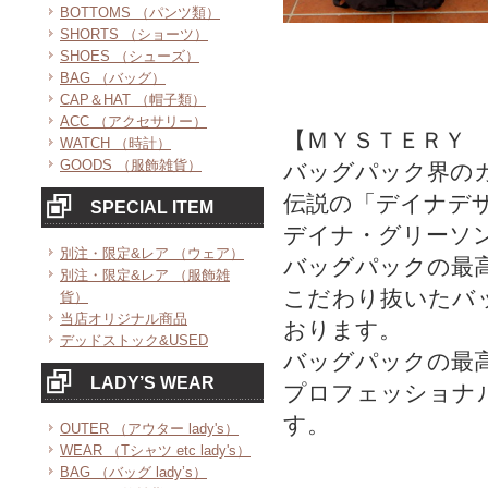
BOTTOMS （パンツ類）
SHORTS （ショーツ）
SHOES （シューズ）
BAG （バッグ）
CAP＆HAT （帽子類）
ACC （アクセサリー）
【ＭＹＳＴＥＲＹ
WATCH （時計）
GOODS （服飾雑貨）
バッグパック界の
伝説の「デイナデ
SPECIAL ITEM
デイナ・グリーソ
別注・限定&レア （ウェア）
バッグパックの最
別注・限定&レア （服飾雑
こだわり抜いたバ
貨）
当店オリジナル商品
おります。
デッドストック&USED
バッグパックの最
LADY’S WEAR
プロフェッショナ
す。
OUTER （アウター lady's）
WEAR （Tシャツ etc lady's）
BAG （バッグ lady’s）