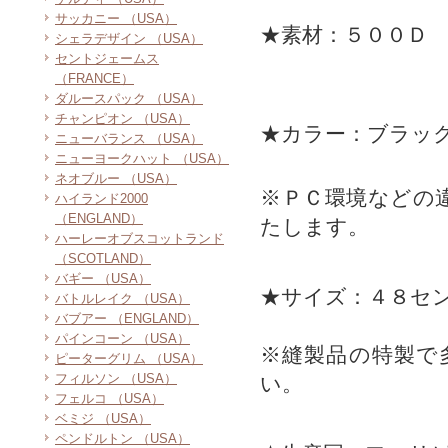
サッカニー （USA）
★素材：５００Ｄ
シェラデザイン （USA）
セントジェームス
（FRANCE）
ダルースパック （USA）
チャンピオン （USA）
★カラー：ブラッ
ニューバランス （USA）
ニューヨークハット （USA）
ネオブルー （USA）
※ＰＣ環境などの
ハイランド2000
（ENGLAND）
たします。
ハーレーオブスコットランド
（SCOTLAND）
バギー （USA）
★サイズ：４８セン
バトルレイク （USA）
バブアー （ENGLAND）
パインコーン （USA）
※縫製品の特製で
ピーターグリム （USA）
フィルソン （USA）
い。
フェルコ （USA）
ベミジ （USA）
ペンドルトン （USA）