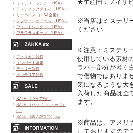
★生産国：フィリ
ミステリーランチ （USA）
ラスティックダイム （USA）
リーバイス （USA企画）
※当店はミステリ
レフティ・オドール （USA）
ワイルドシングス （USA）
ください。
ワラワラスポーツ （USA）
ZAKKA etc
※注意：ミステリ
アメリカン雑貨
使用している素材
インポート家電
ラバー部分が薄く
デイリー雑貨
インテリア雑貨
で傷物ではありま
気になるような大
SALE
入荷した商品は全
SALE （ウェア類）
ます。
SALE （バッグ・シューズ）
etc
SALE （輸入雑貨類）etc
※商品は、アメリ
INFORMATION
しておりますので