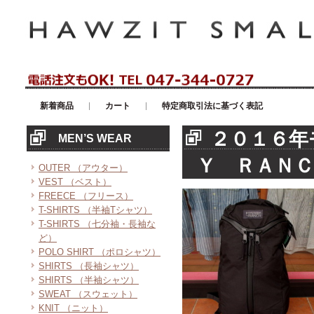
アメリカンカジュアル・輸入雑貨等のセレクトショップ！ハウゼイスモー
新着商品
カート
特定商取引法に基づく表記
２０１６年
MEN’S WEAR
Ｙ ＲＡＮ
OUTER （アウター）
VEST （ベスト）
FREECE （フリース）
T-SHIRTS （半袖Tシャツ）
T-SHIRTS （七分袖・長袖な
ど）
POLO SHIRT （ポロシャツ）
SHIRTS （長袖シャツ）
SHIRTS （半袖シャツ）
SWEAT （スウェット）
KNIT （ニット）