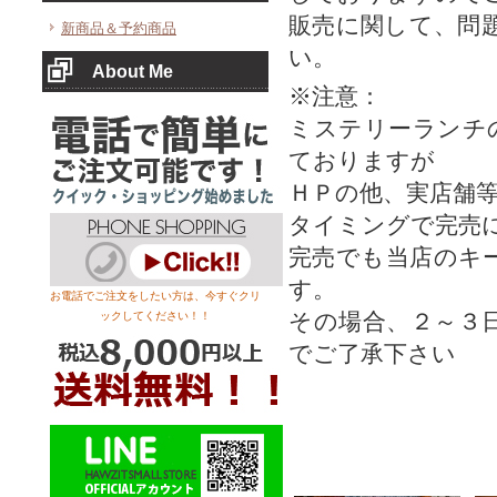
販売に関して、問
新商品＆予約商品
い。
About Me
※注意：
ミステリーランチ
ておりますが
ＨＰの他、実店舗
タイミングで完売
完売でも当店のキ
す。
お電話でご注文をしたい方は、今すぐクリ
その場合、２～３
ックしてください！！
でご了承下さい