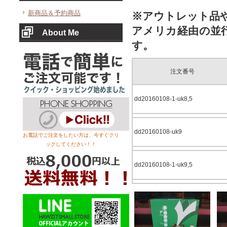
新商品＆予約商品
※アウトレット品
アメリカ経由の並
About Me
す。
注文番号
dd20160108-1-uk8,5
dd20160108-uk9
お電話でご注文をしたい方は、今すぐクリ
ックしてください！！
dd20160108-1-uk9,5