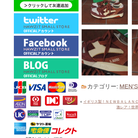
カテゴリー:
MEN'
«
イギリス製！ＮＥＷＢＡＬＡＮ
激レア！世