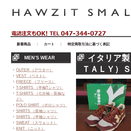
アメリカンカジュアル・輸入雑貨等のセレクトショップ！ハウゼイスモー
新着商品
カート
特定商取引法に基づく表記
イタリア製
MEN’S WEAR
ＴＡＬＹ）Ｓ
OUTER （アウター）
VEST （ベスト）
FREECE （フリース）
T-SHIRTS （半袖Tシャツ）
T-SHIRTS （七分袖・長袖な
ど）
POLO SHIRT （ポロシャツ）
SHIRTS （長袖シャツ）
SHIRTS （半袖シャツ）
SWEAT （スウェット）
KNIT （ニット）