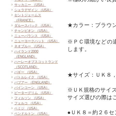
サッカニー （USA）
シェラデザイン （USA）
セントジェームス
（FRANCE）
★カラー：ブラウ
ダルースパック （USA）
チャンピオン （USA）
ニューバランス （USA）
※ＰＣ環境などの
ニューヨークハット （USA）
ネオブルー （USA）
します。
ハイランド2000
（ENGLAND）
ハーレーオブスコットランド
（SCOTLAND）
バギー （USA）
★サイズ：ＵＫ８
バトルレイク （USA）
バブアー （ENGLAND）
パインコーン （USA）
※ＵＫ規格のサイ
ピーターグリム （USA）
サイズ選びの際は
フィルソン （USA）
フェルコ （USA）
ベミジ （USA）
●ＵＫ８＝約２６セ
ペンドルトン （USA）