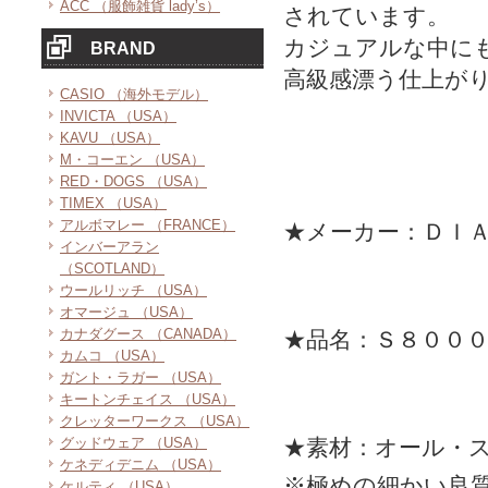
ACC （服飾雑貨 lady’s）
されています。
カジュアルな中に
BRAND
高級感漂う仕上が
CASIO （海外モデル）
INVICTA （USA）
KAVU （USA）
M・コーエン （USA）
RED・DOGS （USA）
TIMEX （USA）
アルボマレー （FRANCE）
★メーカー：ＤＩ
インバーアラン
（SCOTLAND）
ウールリッチ （USA）
オマージュ （USA）
カナダグース （CANADA）
★品名：Ｓ８００
カムコ （USA）
ガント・ラガー （USA）
キートンチェイス （USA）
クレッターワークス （USA）
グッドウェア （USA）
★素材：オール・
ケネディデニム （USA）
※極めの細かい良
ケルティ （USA）