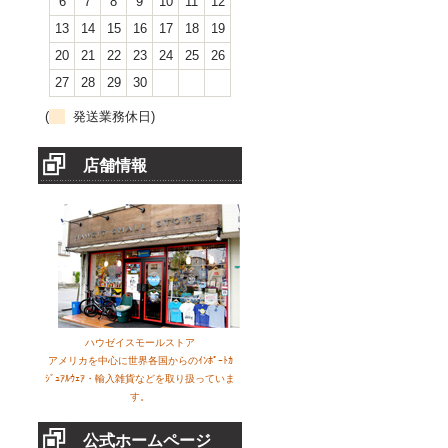
6
7
8
9
10
11
12
13
14
15
16
17
18
19
20
21
22
23
24
25
26
27
28
29
30
(
発送業務休日)
店舗情報
ハウゼイスモールストア
アメリカを中心に世界各国からのｲﾝﾎﾟｰﾄｶ
ｼﾞｭｱﾙｳｪｱ・輸入雑貨などを取り扱っていま
す。
公式ホームページ