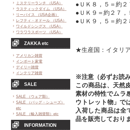
ミステリーランチ （USA）
●ＵＫ８，５＝約２
ラスティックダイム （USA）
●ＵＫ９＝約２７，
リーバイス （USA企画）
●ＵＫ９，５＝約２
レフティ・オドール （USA）
ワイルドシングス （USA）
ワラワラスポーツ （USA）
ZAKKA etc
★生産国：イタリ
アメリカン雑貨
インポート家電
デイリー雑貨
インテリア雑貨
※注意（必ずお読
SALE
この商品は、天然
素材の特性でムラ
SALE （ウェア類）
ウトレット物」で
SALE （バッグ・シューズ）
etc
入荷した商品は全
SALE （輸入雑貨類）etc
品を販売しており
INFORMATION