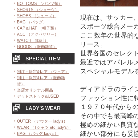
BOTTOMS （パンツ類）
SHORTS （ショーツ）
SHOES （シューズ）
現在は、サッカー
BAG （バッグ）
スポーツ総合メー
CAP＆HAT （帽子類）
ここ数年の世界的
ACC （アクセサリー）
WATCH （時計）
リース。
GOODS （服飾雑貨）
世界各国のセレク
SPECIAL ITEM
最近ではアパレル
スペシャルモデル
別注・限定&レア （ウェア）
別注・限定&レア （服飾雑
貨）
ディアドラのライ
当店オリジナル商品
デッドストック&USED
ファッション性に
１９７０年代から
LADY’S WEAR
その中でも最高峰
OUTER （アウター lady's）
極めの細かい良質
WEAR （Tシャツ etc lady's）
細かい部分にも妥
BAG （バッグ lady’s）