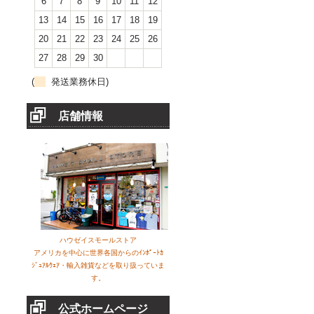
6
7
8
9
10
11
12
13
14
15
16
17
18
19
20
21
22
23
24
25
26
27
28
29
30
(
発送業務休日)
店舗情報
ハウゼイスモールストア
アメリカを中心に世界各国からのｲﾝﾎﾟｰﾄｶ
ｼﾞｭｱﾙｳｪｱ・輸入雑貨などを取り扱っていま
す。
公式ホームページ