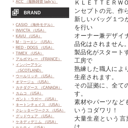
ＫＬＥＴＴＥＲＷ
ACC （服飾雑貨 lady’s）
ンセプトの元、作
BRAND
新しいバッグ１つ
CASIO （海外モデル）
を行い
INVICTA （USA）
オーナー兼デザイ
KAVU （USA）
M・コーエン （USA）
品化はされません
RED・DOGS （USA）
製品化がスタート
TIMEX （USA）
アルボマレー （FRANCE）
工房で
インバーアラン
熟練した職人によ
（SCOTLAND）
生産されます。
ウールリッチ （USA）
オマージュ （USA）
その証拠に、全て
カナダグース （CANADA）
す。
カムコ （USA）
ガント・ラガー （USA）
素材やパーツなど
キートンチェイス （USA）
いうコダワリ！
クレッターワークス （USA）
グッドウェア （USA）
大量生産という言
ケネディデニム （USA）
は、
ケルティ （USA）