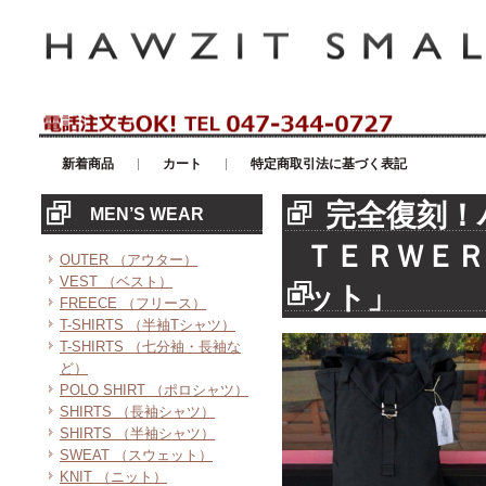
アメリカンカジュアル・輸入雑貨等のセレクトショップ！ハウゼイスモー
新着商品
カート
特定商取引法に基づく表記
完全復刻！
MEN’S WEAR
ＴＥＲＷＥ
OUTER （アウター）
VEST （ベスト）
ット」
FREECE （フリース）
T-SHIRTS （半袖Tシャツ）
T-SHIRTS （七分袖・長袖な
ど）
POLO SHIRT （ポロシャツ）
SHIRTS （長袖シャツ）
SHIRTS （半袖シャツ）
SWEAT （スウェット）
KNIT （ニット）