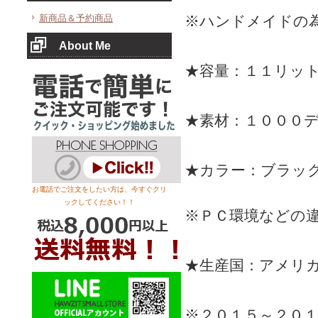
新商品＆予約商品
※ハンドメイドの
About Me
★容量：１１リッ
★素材：１０００
★カラー：ブラッ
お電話でご注文をしたい方は、今すぐクリ
ックしてください！！
※ＰＣ環境などの
★生産国：アメリ
※２０１５～２０