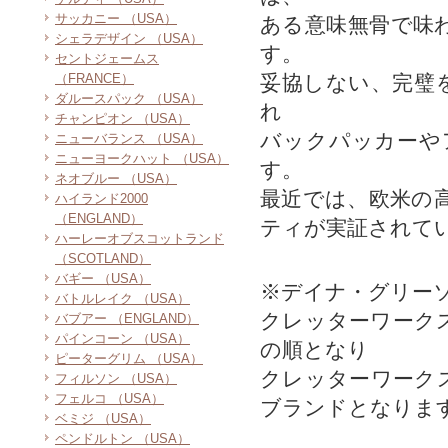
サッカニー （USA）
ある意味無骨で味
シェラデザイン （USA）
す。
セントジェームス
（FRANCE）
妥協しない、完璧
ダルースパック （USA）
れ
チャンピオン （USA）
バックパッカーや
ニューバランス （USA）
ニューヨークハット （USA）
す。
ネオブルー （USA）
最近では、欧米の
ハイランド2000
（ENGLAND）
ティが実証されて
ハーレーオブスコットランド
（SCOTLAND）
バギー （USA）
※デイナ・グリー
バトルレイク （USA）
クレッターワーク
バブアー （ENGLAND）
パインコーン （USA）
の順となり
ピーターグリム （USA）
クレッターワーク
フィルソン （USA）
フェルコ （USA）
ブランドとなりま
ベミジ （USA）
ペンドルトン （USA）