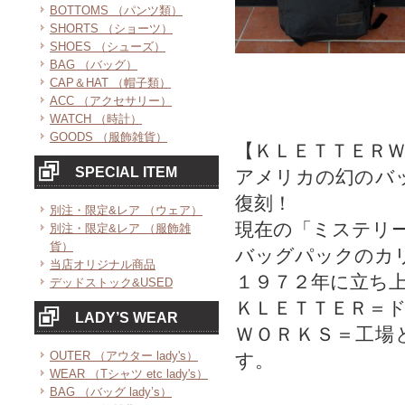
BOTTOMS （パンツ類）
SHORTS （ショーツ）
SHOES （シューズ）
BAG （バッグ）
CAP＆HAT （帽子類）
ACC （アクセサリー）
WATCH （時計）
GOODS （服飾雑貨）
【ＫＬＥＴＴＥＲ
SPECIAL ITEM
アメリカの幻のバ
復刻！
別注・限定&レア （ウェア）
現在の「ミステリ
別注・限定&レア （服飾雑
貨）
バッグパックのカ
当店オリジナル商品
１９７２年に立ち
デッドストック&USED
ＫＬＥＴＴＥＲ＝
LADY’S WEAR
ＷＯＲＫＳ＝工場
OUTER （アウター lady's）
す。
WEAR （Tシャツ etc lady's）
BAG （バッグ lady’s）