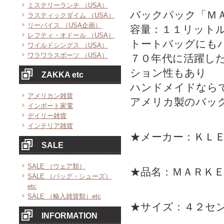
ミステリーランチ （USA）
バックパック「Ｍ
ラスティックダイム （USA）
リーバイス （USA企画）
容量：１１リット
レフティ・オドール （USA）
トートバッグにも
ワイルドシングス （USA）
ワラワラスポーツ （USA）
７０年代に活躍し
ション性もあり
ZAKKA etc
ハンドメイドなら
アメリカン雑貨
アメリカ製のバッ
インポート家電
デイリー雑貨
インテリア雑貨
★メーカー：ＫＬ
SALE
SALE （ウェア類）
★品名：ＭＡＲＫ
SALE （バッグ・シューズ）
etc
SALE （輸入雑貨類）etc
★サイズ：４２セン
INFORMATION