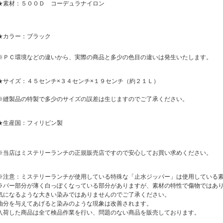
★素材：５００Ｄ コーデュラナイロン
★カラー：ブラック
※ＰＣ環境などの違いから、実際の商品と多少の色目の違いは発生いたします。
★サイズ：４５センチ×３４センチ×１９センチ（約２１Ｌ）
※縫製品の特製で多少のサイズの誤差は生じますのでご了承ください。
★生産国：フィリピン製
※当店はミステリーランチの正規販売店ですので安心してお買い求めください。
※注意：ミステリーランチが使用している特殊な「止水ジッパー」は使用している
ラバー部分が薄く白っぽくなっている部分がありますが、素材の特性で傷物ではあ
気になるような大きい染みではありませんのでご了承ください。
油分を与えてあげると染みのような現象は改善されます。
入荷した商品は全て検品作業を行い、問題のない商品を販売しております。