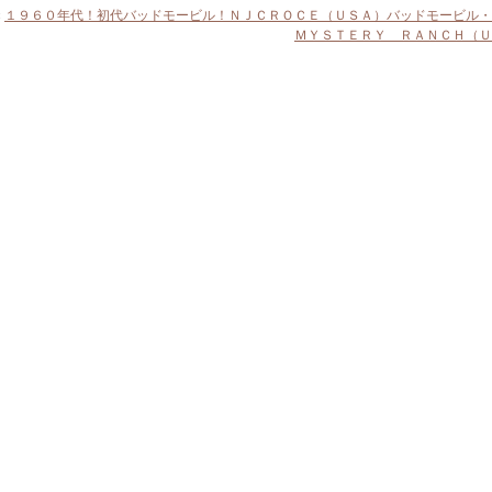
«
１９６０年代！初代バッドモービル！ＮＪＣＲＯＣＥ（ＵＳＡ）バッドモービル・
ＭＹＳＴＥＲＹ ＲＡＮＣＨ（Ｕ