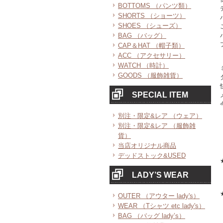
BOTTOMS （パンツ類）
SHORTS （ショーツ）
SHOES （シューズ）
BAG （バッグ）
CAP＆HAT （帽子類）
ACC （アクセサリー）
WATCH （時計）
GOODS （服飾雑貨）
SPECIAL ITEM
別注・限定&レア （ウェア）
別注・限定&レア （服飾雑
貨）
当店オリジナル商品
デッドストック&USED
LADY’S WEAR
OUTER （アウター lady's）
WEAR （Tシャツ etc lady's）
BAG （バッグ lady’s）