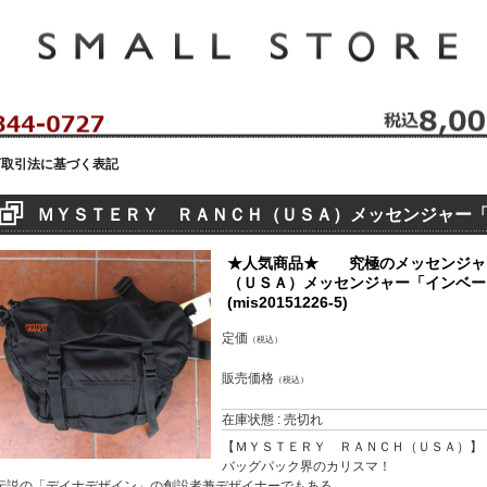
セレクトショップ！ハウゼイスモールストア！
商取引法に基づく表記
ＭＹＳＴＥＲＹ ＲＡＮＣＨ（ＵＳＡ）メッセンジャー
★人気商品★ 究極のメッセンジャ
（ＵＳＡ）メッセンジャー「インベ
(mis20151226-5)
定価
（税込）
販売価格
（税込）
在庫状態 : 売切れ
【ＭＹＳＴＥＲＹ ＲＡＮＣＨ（ＵＳＡ）】
バッグパック界のカリスマ！
伝説の「デイナデザイン」の創設者兼デザイナーでもある