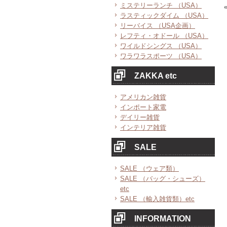
ミステリーランチ （USA）
ラスティックダイム （USA）
リーバイス （USA企画）
レフティ・オドール （USA）
ワイルドシングス （USA）
ワラワラスポーツ （USA）
ZAKKA etc
アメリカン雑貨
インポート家電
デイリー雑貨
インテリア雑貨
SALE
SALE （ウェア類）
SALE （バッグ・シューズ）
etc
SALE （輸入雑貨類）etc
INFORMATION