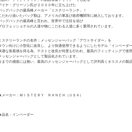
デイナ・グリーソン氏が２０００年に立ち上げた
バッグパックの最高峰メーカー「ミステリーランチ」！
こだわり抜いたバッグ類は、アメリカの軍及び政府機関等に納入しております。
バッグパックの最高峰と言われ、世界中で注目を浴び
プロフェッショナルの人達や物にこだわる人達に多く愛用されています。
ミステリーランチの名作：メッセンジャーバッグ「アウトサイダー」を
タウン向けに小型化に改良し、より快適使用できるようにしたモデル「インベーダ
快適な装着感を得る為、テストと改良が何度も行われ、最高のフィッティングで使
メッセンジャーバッグとして製品化されています。
今までの感覚には無い、最高のメッセンジャーバッグとして評判高くオススメの製
★メーカー：ＭＩＳＴＥＲＹ ＲＡＮＣＨ（ＵＳＡ）
★品名：インベーダー