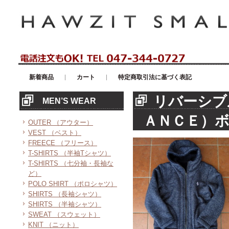
アメリカンカジュアル・輸入雑貨等のセレクトショップ！ハウゼイスモー
新着商品
カート
特定商取引法に基づく表記
リバーシブ
MEN’S WEAR
ＡＮＣＥ）
OUTER （アウター）
VEST （ベスト）
FREECE （フリース）
T-SHIRTS （半袖Tシャツ）
T-SHIRTS （七分袖・長袖な
ど）
POLO SHIRT （ポロシャツ）
SHIRTS （長袖シャツ）
SHIRTS （半袖シャツ）
SWEAT （スウェット）
KNIT （ニット）