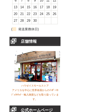
6
7
8
9
10
11
12
13
14
15
16
17
18
19
20
21
22
23
24
25
26
27
28
29
30
(
発送業務休日)
店舗情報
ハウゼイスモールストア
アメリカを中心に世界各国からのｲﾝﾎﾟｰﾄｶ
ｼﾞｭｱﾙｳｪｱ・輸入雑貨などを取り扱っていま
す。
公式ホームページ