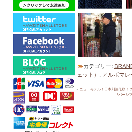
カテゴリー:
BRAN
ェット）
,
アルボマレー
«
ニューモデル！日本別注仕様！Ｃ
リバーシ