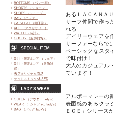
BOTTOMS （パンツ類）
SHORTS （ショーツ）
SHOES （シューズ）
あるＬＡＣＡＮＡ
BAG （バッグ）
サーフ仲間で作っ
CAP＆HAT （帽子類）
れる
ACC （アクセサリー）
WATCH （時計）
デイリーウェアを
GOODS （服飾雑貨）
サーファーならで
SPECIAL ITEM
ベーシックなスタ
で味付け！
別注・限定&レア （ウェア）
別注・限定&レア （服飾雑
大人のカジュアル
貨）
ています！
当店オリジナル商品
デッドストック&USED
LADY’S WEAR
アルボーマレーの
OUTER （アウター lady's）
表面感のあるクラ
WEAR （Tシャツ etc lady's）
BAG （バッグ lady’s）
ＥＣＥ」シリーズ