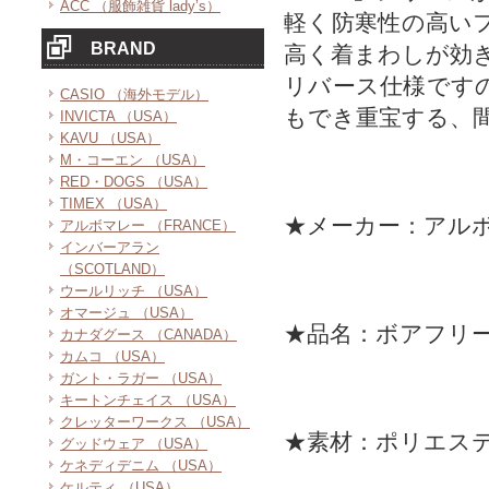
ACC （服飾雑貨 lady’s）
軽く防寒性の高い
BRAND
高く着まわしが効
リバース仕様です
CASIO （海外モデル）
もでき重宝する、
INVICTA （USA）
KAVU （USA）
M・コーエン （USA）
RED・DOGS （USA）
TIMEX （USA）
★メーカー：アル
アルボマレー （FRANCE）
インバーアラン
（SCOTLAND）
ウールリッチ （USA）
オマージュ （USA）
★品名：ボアフリ
カナダグース （CANADA）
カムコ （USA）
ガント・ラガー （USA）
キートンチェイス （USA）
クレッターワークス （USA）
★素材：ポリエス
グッドウェア （USA）
ケネディデニム （USA）
ケルティ （USA）