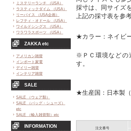
ミステリーランチ （USA）
採寸は、同サイズ
ラスティックダイム （USA）
リーバイス （USA企画）
上記の採寸表を参
レフティ・オドール （USA）
ワイルドシングス （USA）
ワラワラスポーツ （USA）
★カラー：ネイビ
ZAKKA etc
※ＰＣ環境などの
アメリカン雑貨
インポート家電
す。
デイリー雑貨
インテリア雑貨
SALE
★生産国：日本製
SALE （ウェア類）
SALE （バッグ・シューズ）
etc
SALE （輸入雑貨類）etc
INFORMATION
注文番号