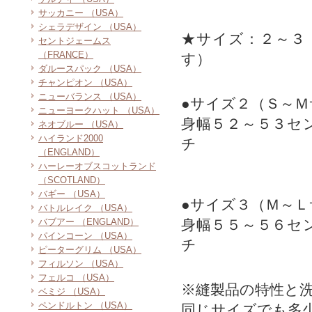
サッカニー （USA）
シェラデザイン （USA）
★サイズ：２～３
セントジェームス
（FRANCE）
す）
ダルースパック （USA）
チャンピオン （USA）
ニューバランス （USA）
●サイズ２（Ｓ～Ｍ
ニューヨークハット （USA）
身幅５２～５３セ
ネオブルー （USA）
ハイランド2000
チ
（ENGLAND）
ハーレーオブスコットランド
（SCOTLAND）
バギー （USA）
●サイズ３（Ｍ～Ｌ
バトルレイク （USA）
バブアー （ENGLAND）
身幅５５～５６セ
パインコーン （USA）
チ
ピーターグリム （USA）
フィルソン （USA）
フェルコ （USA）
※縫製品の特性と
ベミジ （USA）
ペンドルトン （USA）
同じサイズでも多