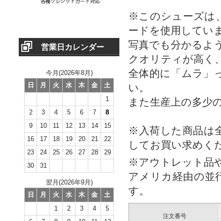
※このシューズは
ードを使用してい
写真でも分かるよ
営業日カレンダー
クオリティが高く
全体的に「ムラ」
今月(2026年8月)
日
月
火
水
木
金
土
い。
1
また生産上の多少
2
3
4
5
6
7
8
9
10
11
12
13
14
15
※入荷した商品は
16
17
18
19
20
21
22
してお買い求めく
23
24
25
26
27
28
29
※アウトレット品
30
31
アメリカ経由の並
翌月(2026年9月)
す。
日
月
火
水
木
金
土
1
2
3
4
5
注文番号