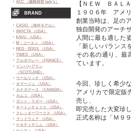
ACC （服飾雑貨 lady’s）
【ＮＥＷ ＢＡＬ
１９０６年 アメ
BRAND
創業当時は、足の
CASIO （海外モデル）
独自開発のアーチ
INVICTA （USA）
人間に最も適した
KAVU （USA）
M・コーエン （USA）
「新しいバランス
RED・DOGS （USA）
その名の通り、最
TIMEX （USA）
アルボマレー （FRANCE）
ています。
インバーアラン
（SCOTLAND）
ウールリッチ （USA）
今回、珍しく希少
オマージュ （USA）
カナダグース （CANADA）
アメリカで限定販
カムコ （USA）
売し、
ガント・ラガー （USA）
キートンチェイス （USA）
即完売した大変珍
クレッターワークス （USA）
正式名称は「Ｍ９
グッドウェア （USA）
ケネディデニム （USA）
ケルティ （USA）