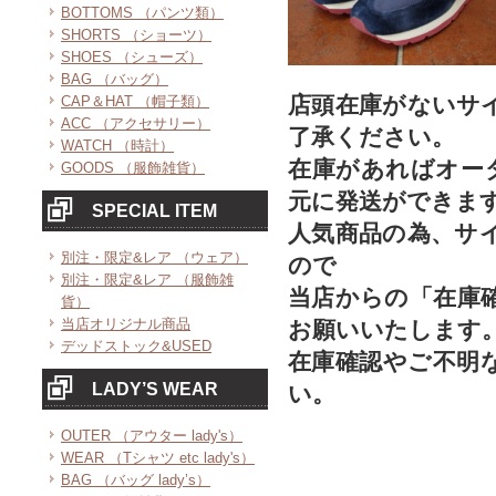
BOTTOMS （パンツ類）
SHORTS （ショーツ）
SHOES （シューズ）
BAG （バッグ）
店頭在庫がないサ
CAP＆HAT （帽子類）
ACC （アクセサリー）
了承ください。
WATCH （時計）
在庫があればオー
GOODS （服飾雑貨）
元に発送ができま
SPECIAL ITEM
人気商品の為、サ
別注・限定&レア （ウェア）
ので
別注・限定&レア （服飾雑
当店からの「在庫
貨）
当店オリジナル商品
お願いいたします
デッドストック&USED
在庫確認やご不明
LADY’S WEAR
い。
OUTER （アウター lady's）
WEAR （Tシャツ etc lady's）
BAG （バッグ lady’s）