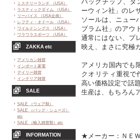
バッグチップ、タ
ミステリーランチ （USA）
ーウィン社」のレ
ラスティックダイム （USA）
リーバイス （USA企画）
ソールは、ニュー
レフティ・オドール （USA）
ブラム社」のアウ
ワイルドシングス （USA）
ワラワラスポーツ （USA）
通常にはない、プ
映え、まさに究極
ZAKKA etc
アメリカン雑貨
アメリカ国内でも
インポート家電
デイリー雑貨
クオリティ重視で
インテリア雑貨
高い価格設定で話
SALE
生産は、もちろん
SALE （ウェア類）
SALE （バッグ・シューズ）
etc
SALE （輸入雑貨類）etc
INFORMATION
★メーカー：ＮＥ