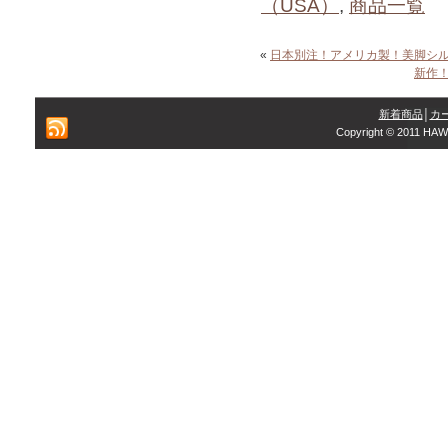
（USA）
,
商品一覧
«
日本別注！アメリカ製！美脚シル
新作
新着商品
│
カ
Copyright © 2011 HAW