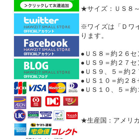
★サイズ：ＵＳ８
※ワイズは「Ｄワ
ります。
●ＵＳ８＝約２６セ
●ＵＳ９＝約２７セ
●ＵＳ９、５＝約２
●ＵＳ１０＝約２８
●ＵＳ１０、５＝約
★生産国：アメリ