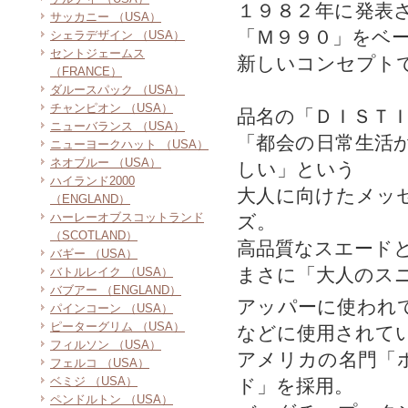
１９８２年に発表
サッカニー （USA）
「Ｍ９９０」をベ
シェラデザイン （USA）
セントジェームス
新しいコンセプト
（FRANCE）
ダルースパック （USA）
チャンピオン （USA）
品名の「ＤＩＳＴ
ニューバランス （USA）
「都会の日常生活
ニューヨークハット （USA）
ネオブルー （USA）
しい」という
ハイランド2000
大人に向けたメッ
（ENGLAND）
ハーレーオブスコットランド
ズ。
（SCOTLAND）
高品質なスエード
バギー （USA）
まさに「大人のス
バトルレイク （USA）
バブアー （ENGLAND）
アッパーに使われ
パインコーン （USA）
ピーターグリム （USA）
などに使用されて
フィルソン （USA）
アメリカの名門「
フェルコ （USA）
ベミジ （USA）
ド」を採用。
ペンドルトン （USA）