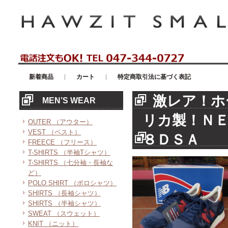
アメリカンカジュアル・輸入雑貨等のセレクトショップ！ハウゼイスモー
新着商品
カート
特定商取引法に基づく表記
激レア！ホ
MEN’S WEAR
リカ製！Ｎ
OUTER （アウター）
VEST （ベスト）
８ＤＳＡ
FREECE （フリース）
T-SHIRTS （半袖Tシャツ）
T-SHIRTS （七分袖・長袖な
ど）
POLO SHIRT （ポロシャツ）
SHIRTS （長袖シャツ）
SHIRTS （半袖シャツ）
SWEAT （スウェット）
KNIT （ニット）