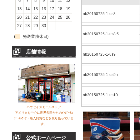
6
7
8
9
10
11
12
13
14
15
16
17
18
19
nb20150725-1-us8
20
21
22
23
24
25
26
27
28
29
30
nb20150725-1-us8.5
(
発送業務休日)
店舗情報
nb20150725-1-us9
nb20150725-1-us9h
nb20150725-1-us10
ハウゼイスモールストア
アメリカを中心に世界各国からのｲﾝﾎﾟｰﾄｶ
ｼﾞｭｱﾙｳｪｱ・輸入雑貨などを取り扱っていま
す。
公式ホームページ