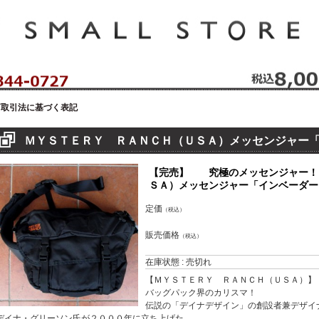
セレクトショップ！ハウゼイスモールストア！
商取引法に基づく表記
ＭＹＳＴＥＲＹ ＲＡＮＣＨ（ＵＳＡ）メッセンジャー
【完売】 究極のメッセンジャー！
ＳＡ）メッセンジャー「インベーダー」（ブラ
定価
（税込）
販売価格
（税込）
在庫状態 : 売切れ
【ＭＹＳＴＥＲＹ ＲＡＮＣＨ（ＵＳＡ）】
バッグパック界のカリスマ！
伝説の「デイナデザイン」の創設者兼デザイ
デイナ・グリーソン氏が２０００年に立ち上げた