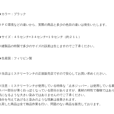
★カラー：ブラック
※ＰＣ環境などの違いから、実際の商品と多少の色目の違いは発生いたします。
★サイズ：４５センチ×３４センチ×１９センチ（約２１Ｌ）
※縫製品の特製で多少のサイズの誤差は生じますのでご了承ください。
★生産国：フィリピン製
※当店はミステリーランチの正規販売店ですので安心してお買い求めください。
※注意：ミステリーランチが使用している特殊な「止水ジッパー」は使用している
ラバー部分が薄く白っぽくなっている部分がありますが、素材の特性で傷物ではあ
気になるような大きい染みではありませんのでご了承ください。
油分を与えてあげると染みのような現象は改善されます。
入荷した商品は全て検品作業を行い、問題のない商品を販売しております。