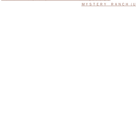
ＭＹＳＴＥＲＹ ＲＡＮＣＨ（Ｕ