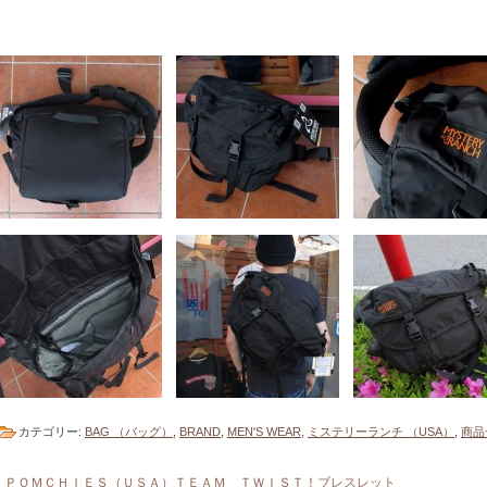
カテゴリー:
BAG （バッグ）
,
BRAND
,
MEN'S WEAR
,
ミステリーランチ （USA）
,
商品
«
ＰＯＭＣＨＩＥＳ（ＵＳＡ）ＴＥＡＭ ＴＷＩＳＴ！ブレスレット