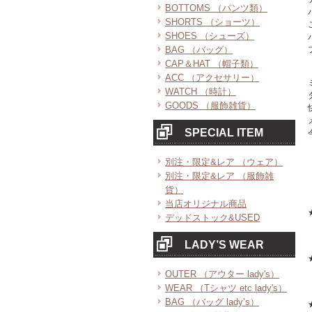
BOTTOMS （パンツ類）
SHORTS （ショーツ）
SHOES （シューズ）
BAG （バッグ）
CAP＆HAT （帽子類）
ACC （アクセサリー）
WATCH （時計）
GOODS （服飾雑貨）
SPECIAL ITEM
別注・限定&レア （ウェア）
別注・限定&レア （服飾雑
貨）
当店オリジナル商品
デッドストック&USED
LADY’S WEAR
OUTER （アウター lady's）
WEAR （Tシャツ etc lady's）
BAG （バッグ lady’s）