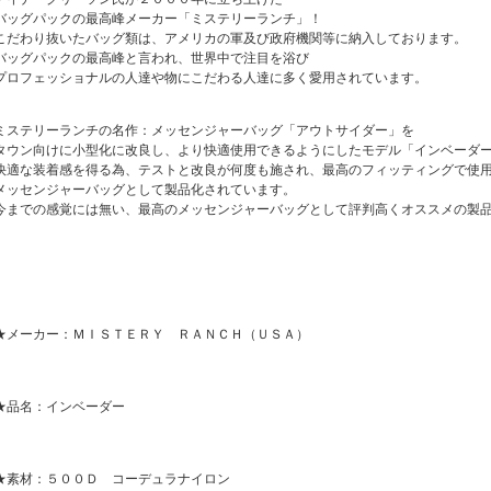
バッグパックの最高峰メーカー「ミステリーランチ」！
こだわり抜いたバッグ類は、アメリカの軍及び政府機関等に納入しております。
バッグパックの最高峰と言われ、世界中で注目を浴び
プロフェッショナルの人達や物にこだわる人達に多く愛用されています。
ミステリーランチの名作：メッセンジャーバッグ「アウトサイダー」を
タウン向けに小型化に改良し、より快適使用できるようにしたモデル「インベーダ
快適な装着感を得る為、テストと改良が何度も施され、最高のフィッティングで使
メッセンジャーバッグとして製品化されています。
今までの感覚には無い、最高のメッセンジャーバッグとして評判高くオススメの製
★メーカー：ＭＩＳＴＥＲＹ ＲＡＮＣＨ（ＵＳＡ）
★品名：インベーダー
★素材：５００Ｄ コーデュラナイロン