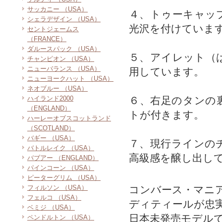
サッカニー （USA）
４、トゥーキャッ
シェラデザイン （USA）
光沢を付けていま
セントジェームス
（FRANCE）
ダルースパック （USA）
５、アイレット（
チャンピオン （USA）
ニューバランス （USA）
用しています。
ニューヨークハット （USA）
ネオブルー （USA）
ハイランド2000
６、右足のタンの
（ENGLAND）
トが付きます。
ハーレーオブスコットランド
（SCOTLAND）
バギー （USA）
７、現行ラインの
バトルレイク （USA）
高級感を醸し出し
バブアー （ENGLAND）
パインコーン （USA）
ピーターグリム （USA）
フィルソン （USA）
コンバース・マニ
フェルコ （USA）
ディティールが忠
ベミジ （USA）
日本未発売モデル
ペンドルトン （USA）