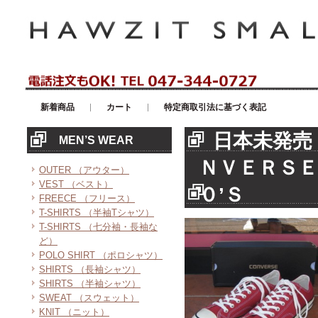
アメリカンカジュアル・輸入雑貨等のセレクトショップ！ハウゼイスモー
新着商品
カート
特定商取引法に基づく表記
日本未発売
MEN’S WEAR
ＮＶＥＲＳ
OUTER （アウター）
VEST （ベスト）
０’Ｓ
FREECE （フリース）
T-SHIRTS （半袖Tシャツ）
T-SHIRTS （七分袖・長袖な
ど）
POLO SHIRT （ポロシャツ）
SHIRTS （長袖シャツ）
SHIRTS （半袖シャツ）
SWEAT （スウェット）
KNIT （ニット）