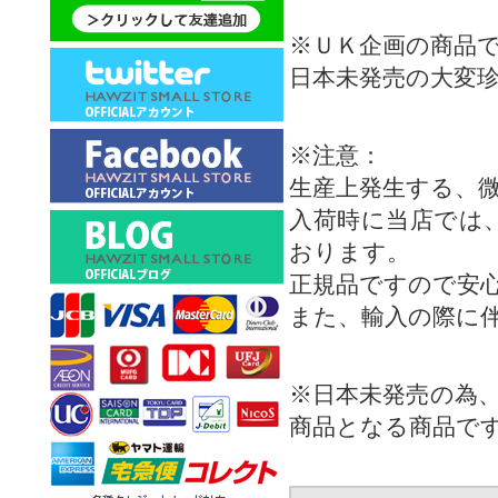
※ＵＫ企画の商品
日本未発売の大変
※注意：
生産上発生する、
入荷時に当店では
おります。
正規品ですので安
また、輸入の際に
※日本未発売の為
商品となる商品で