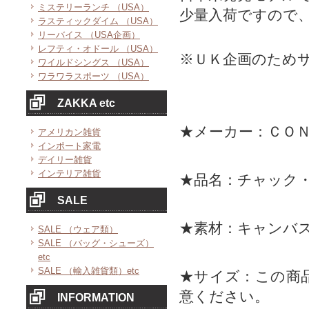
ミステリーランチ （USA）
少量入荷ですので
ラスティックダイム （USA）
リーバイス （USA企画）
レフティ・オドール （USA）
※ＵＫ企画のため
ワイルドシングス （USA）
ワラワラスポーツ （USA）
ZAKKA etc
★メーカー：ＣＯ
アメリカン雑貨
インポート家電
デイリー雑貨
インテリア雑貨
★品名：チャック・
SALE
★素材：キャンバ
SALE （ウェア類）
SALE （バッグ・シューズ）
etc
SALE （輸入雑貨類）etc
★サイズ：この商
意ください。
INFORMATION