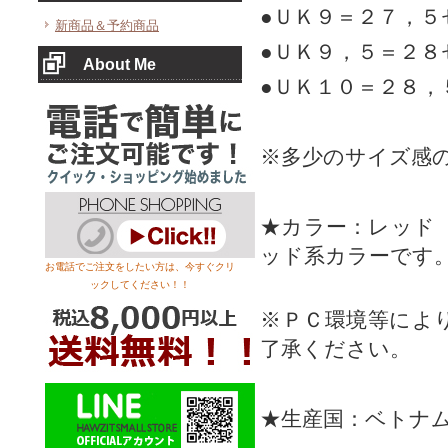
●ＵＫ９＝２７，
新商品＆予約商品
●ＵＫ９，５＝２
About Me
●ＵＫ１０＝２８
※多少のサイズ感
★カラー：レッド
ッド系カラーです
お電話でご注文をしたい方は、今すぐクリ
ックしてください！！
※ＰＣ環境等によ
了承ください。
★生産国：ベトナ