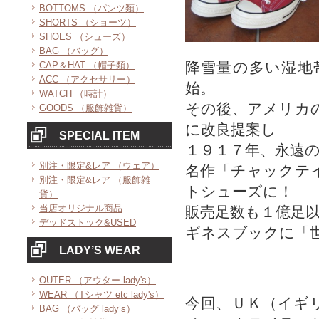
BOTTOMS （パンツ類）
SHORTS （ショーツ）
SHOES （シューズ）
BAG （バッグ）
降雪量の多い湿地
CAP＆HAT （帽子類）
ACC （アクセサリー）
始。
WATCH （時計）
その後、アメリカ
GOODS （服飾雑貨）
に改良提案し
SPECIAL ITEM
１９１７年、永遠
別注・限定&レア （ウェア）
名作「チャックテ
別注・限定&レア （服飾雑
トシューズに！
貨）
当店オリジナル商品
販売足数も１億足
デッドストック&USED
ギネスブックに「
LADY’S WEAR
OUTER （アウター lady's）
WEAR （Tシャツ etc lady's）
今回、ＵＫ（イギ
BAG （バッグ lady’s）