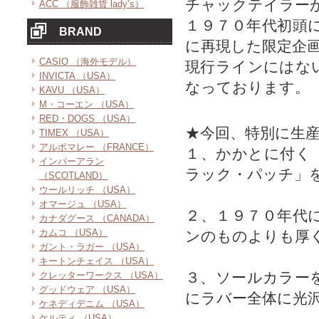
チャックテイラー
ACC （服飾雑貨 lady’s）
１９７０年代初頭
BRAND
に再現した限定企
CASIO （海外モデル）
現行ラインにはな
INVICTA （USA）
なっております。
KAVU （USA）
M・コーエン （USA）
RED・DOGS （USA）
★今回、特別に生
TIMEX （USA）
アルボマレー （FRANCE）
１、かかとに付く
インバーアラン
ラック・パッチ」
（SCOTLAND）
ウールリッチ （USA）
オマージュ （USA）
２、１９７０年代
カナダグース （CANADA）
カムコ （USA）
ンのものよりも厚
ガント・ラガー （USA）
キートンチェイス （USA）
３、ソールカラー
クレッターワークス （USA）
グッドウェア （USA）
にラバー全体に光
ケネディデニム （USA）
ケルティ （USA）