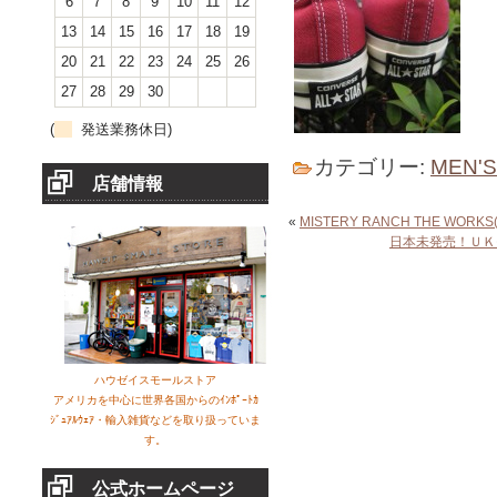
6
7
8
9
10
11
12
13
14
15
16
17
18
19
20
21
22
23
24
25
26
27
28
29
30
(
発送業務休日)
カテゴリー:
MEN'
店舗情報
«
MISTERY RANCH THE WOR
日本未発売！ＵＫ
ハウゼイスモールストア
アメリカを中心に世界各国からのｲﾝﾎﾟｰﾄｶ
ｼﾞｭｱﾙｳｪｱ・輸入雑貨などを取り扱っていま
す。
公式ホームページ