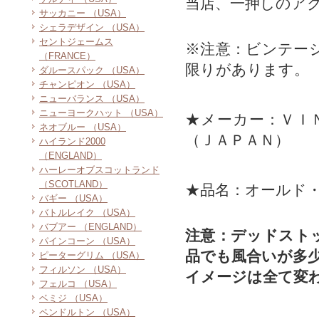
当店、一押しのア
サッカニー （USA）
シェラデザイン （USA）
セントジェームス
※注意：ビンテー
（FRANCE）
限りがあります。
ダルースパック （USA）
チャンピオン （USA）
ニューバランス （USA）
ニューヨークハット （USA）
★メーカー：ＶＩ
ネオブルー （USA）
（ＪＡＰＡＮ）
ハイランド2000
（ENGLAND）
ハーレーオブスコットランド
（SCOTLAND）
★品名：オールド
バギー （USA）
バトルレイク （USA）
バブアー （ENGLAND）
注意：デッドスト
パインコーン （USA）
品でも風合いが多
ピーターグリム （USA）
フィルソン （USA）
イメージは全て変
フェルコ （USA）
ベミジ （USA）
ペンドルトン （USA）