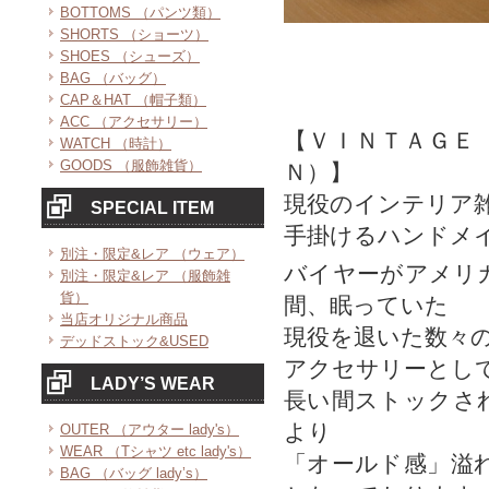
BOTTOMS （パンツ類）
SHORTS （ショーツ）
SHOES （シューズ）
BAG （バッグ）
CAP＆HAT （帽子類）
ACC （アクセサリー）
【ＶＩＮＴＡＧＥ
WATCH （時計）
GOODS （服飾雑貨）
Ｎ）】
現役のインテリア
SPECIAL ITEM
手掛けるハンドメ
別注・限定&レア （ウェア）
バイヤーがアメリ
別注・限定&レア （服飾雑
貨）
間、眠っていた
当店オリジナル商品
現役を退いた数々
デッドストック&USED
アクセサリーとし
LADY’S WEAR
長い間ストックさ
より
OUTER （アウター lady's）
WEAR （Tシャツ etc lady's）
「オールド感」溢
BAG （バッグ lady’s）