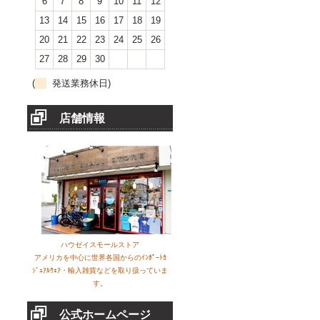
6
7
8
9
10
11
12
13
14
15
16
17
18
19
20
21
22
23
24
25
26
27
28
29
30
(
発送業務休日)
店舗情報
ハウゼイスモールストア
アメリカを中心に世界各国からのｲﾝﾎﾟｰﾄｶ
ｼﾞｭｱﾙｳｪｱ・輸入雑貨などを取り扱っていま
す。
公式ホームページ