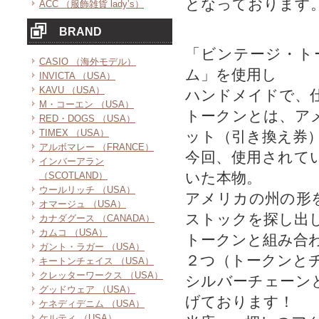
となっております
ACC （服飾雑貨 lady’s）
BRAND
「ビンテージ・ト
CASIO （海外モデル）
ム」を使用し
INVICTA （USA）
KAVU （USA）
ハンドメイドで、
M・コーエン （USA）
トークンとは、ア
RED・DOGS （USA）
TIMEX （USA）
ット（引き換え券
アルボマレー （FRANCE）
今回、使用されて
インバーアラン
いた本物。
（SCOTLAND）
ウールリッチ （USA）
アメリカの州の形
オマージュ （USA）
ストックを探し出
カナダグース （CANADA）
カムコ （USA）
トークンと組み合
ガント・ラガー （USA）
２つ（トークンと
キートンチェイス （USA）
クレッターワークス （USA）
シルバーチェーン
グッドウェア （USA）
げております！
ケネディデニム （USA）
ケルティ （USA）