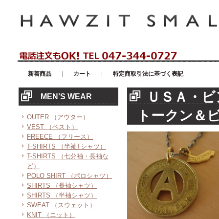
アメリカンカジュアル・輸入雑貨等のセレクトショップ！ハウゼイスモー
新着商品
カート
特定商取引法に基づく表記
ＵＳＡ・ビ
MEN’S WEAR
トークン＆
OUTER （アウター）
VEST （ベスト）
FREECE （フリース）
T-SHIRTS （半袖Tシャツ）
T-SHIRTS （七分袖・長袖な
ど）
POLO SHIRT （ポロシャツ）
SHIRTS （長袖シャツ）
SHIRTS （半袖シャツ）
SWEAT （スウェット）
KNIT （ニット）