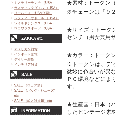
★素材：トークン
ミステリーランチ （USA）
ラスティックダイム （USA）
※チェーンは「９
リーバイス （USA企画）
レフティ・オドール （USA）
ワイルドシングス （USA）
ワラワラスポーツ （USA）
★サイズ：トーク
センチ（男女兼用
ZAKKA etc
アメリカン雑貨
★カラー：トーク
インポート家電
デイリー雑貨
※トークンは、デ
インテリア雑貨
微妙に色合いが異
SALE
ＰＣ環境などによ
SALE （ウェア類）
す。
SALE （バッグ・シューズ）
etc
SALE （輸入雑貨類）etc
★生産国：日本（
INFORMATION
したビンテージ素