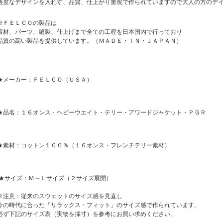
過度なデザインを入れず、品質、仕上がり重視で作られていますので大人の方のデ
※ＦＥＬＣＯの製品は
素材、パーツ、縫製、仕上げまで全ての工程を日本国内で行っており
品質の高い製品を提供しています。（ＭＡＤＥ・ＩＮ・ＪＡＰＡＮ）
★メーカー：ＦＥＬＣＯ（ＵＳＡ）
★品名：１６オンス・ヘビーウエイト・テリー・アワードジャケット・ＰＧＲ
★素材：コットン１００％（１６オンス・フレンチテリー素材）
★サイズ：Ｍ～Ｌサイズ（２サイズ展開）
※注意：従来のスウェットのサイズ感を見直し
今の時代に合った「リラックス・フィット」のサイズ感で作られています。
必ず下記のサイズ表（実物を採寸）を参考にお買い求めください。