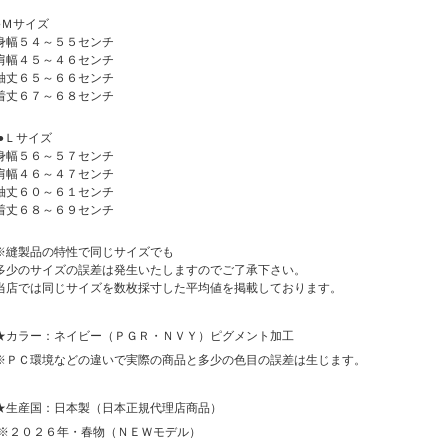
●Ｍサイズ
身幅５４～５５センチ
肩幅４５～４６センチ
袖丈６５～６６センチ
着丈６７～６８センチ
●Ｌサイズ
身幅５６～５７センチ
肩幅４６～４７センチ
袖丈６０～６１センチ
着丈６８～６９センチ
※縫製品の特性で同じサイズでも
多少のサイズの誤差は発生いたしますのでご了承下さい。
当店では同じサイズを数枚採寸した平均値を掲載しております。
★カラー：ネイビー（ＰＧＲ・ＮＶＹ）ピグメント加工
※ＰＣ環境などの違いで実際の商品と多少の色目の誤差は生じます。
★生産国：日本製（日本正規代理店商品）
※２０２６年・春物（ＮＥＷモデル）