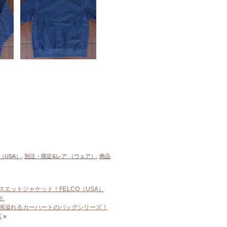
（USA）
,
別注・限定&レア （ウェア）
,
商品
ットジャケット！FELCO（USA）
ト
ク感溢れるカーハートのバッグシリーズ！
K
»