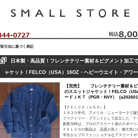
セレクトショップ！ハウゼイスモールストア！
商取引法に基づく表記
日本製・高品質！フレンチテリー素材＆ピグメント加工
ャケット！FELCO（USA）16OZ・ヘビーウエイト・アワ
【完売】 フレンチテリー素材＆ピ
のスエットジャケット！FELCO（US
ードＪＫＴ（PGR・NVY） (a2026010
【ＦＥＬＣＯ（ＵＳＡ）】
１９３０年代、アメリカ：ニューヨークで誕
ファクトリー・ブランドとして設立した「Ｆ
創業当時は、プロのアスリート達のスポーツ
ＦＥＬＣＯの製品は、品質が高く、耐久性に
学生からプロフェッショナルなアスリートや