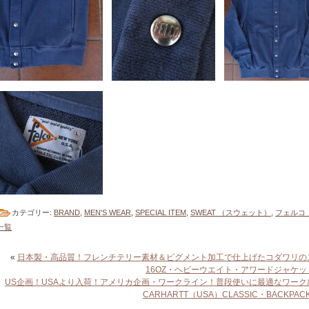
カテゴリー:
BRAND
,
MEN'S WEAR
,
SPECIAL ITEM
,
SWEAT （スウェット）
,
フェルコ 
一覧
«
日本製・高品質！フレンチテリー素材＆ピグメント加工で仕上げたコダワリのスエ
16OZ・ヘビーウエイト・アワードジャケッ
US企画！USAより入荷！アメリカ企画・ワークライン！普段使いに最適なワー
CARHARTT（USA）CLASSIC・BACKPAC