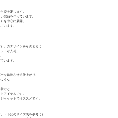
から姿を消します。
高い製品を作っています。
り）を中心に展開。
れています。
材）」のデザインをそのままに
ケットが入荷。
れ
げています。
け
パーを彷彿させる仕上がり。
のような
な着方と
ットアイテムです。
トジャケットでオススメです。
す。（下記のサイズ表を参考に）