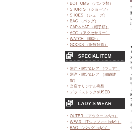
BOTTOMS （パンツ類）
SHORTS （ショーツ）
SHOES （シューズ）
BAG （バッグ）
CAP＆HAT （帽子類）
ACC （アクセサリー）
WATCH （時計）
GOODS （服飾雑貨）
SPECIAL ITEM
別注・限定&レア （ウェア）
別注・限定&レア （服飾雑
貨）
当店オリジナル商品
デッドストック&USED
LADY’S WEAR
OUTER （アウター lady's）
WEAR （Tシャツ etc lady's）
BAG （バッグ lady’s）