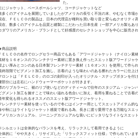
た。
主にジャケット、ベースボールシャツ、コーチジャケットなど
数多くのアイテムを展開していましたがアメリカの長引く不況の末、やむなく市場
現在、ＦＥＬＣＯの製品は、日本の代理店が権利を買い取り昔と変らぬクオリティ
現在、数多くのアイテムを品質と縫製にこだわった日本生産（一部アメリカ製もあ
コダワリのアメリカン・ブランドとして好感度のセレクトショップを中心に販売さ
★商品説明
ＦＥＬＣＯの名作でロングセラー商品でもある「アワードジャケット（ナイロン素
素材を１６オンスのフレンチテリー素材に置き換え作ったスエット版アワードジャ
程よい厚みとコシのある日本製フレンチテリー素材（１６オンス）を使用して作ら
最終段階でピグメント加工を施し、古着のような味わいのある擦れたカラーに仕上
フロントは「ＦＥＬＣＯ」のロゴの刻印が入ったオリジナル・スナップボタンを付
腰部分には左右にハンドウォーマーポケットが付きます。
襟のリブカラーに、裾のリブ使いなどのディティールで往年のスタジアム・ジャン
ピグメント加工を施すことで味わい溢れる色合いに加え、着用を重ねることで古着
経年変化も得られるオススメのスエット版アワードジャケット。
フレンチテリー素材を使っているので冬にはインナー用としてスエットアイテム的
春や秋にはライトなジャケット感覚で着れる為、長きに渡り愛用できる万能なスエ
アメリカンカジュアル、ジーニングカジュアルな装いにピッタリなライトなスエッ
※シルエットは全体的なバランスを考え、リラックスして着用できるように
全体的に「やや大きく」リサイズした「リラックスフィット仕様」で作られていま