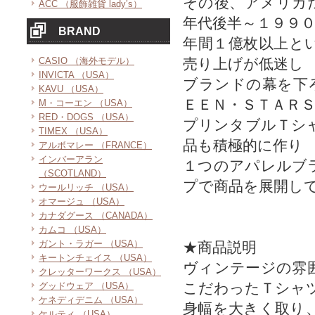
その後、アメリカ
ACC （服飾雑貨 lady’s）
年代後半～１９９
BRAND
年間１億枚以上と
CASIO （海外モデル）
売り上げが低迷し
INVICTA （USA）
ブランドの幕を下
KAVU （USA）
ＥＥＮ・ＳＴＡＲＳ
M・コーエン （USA）
RED・DOGS （USA）
プリンタブルＴシ
TIMEX （USA）
品も積極的に作り
アルボマレー （FRANCE）
インバーアラン
１つのアパレルブ
（SCOTLAND）
プで商品を展開し
ウールリッチ （USA）
オマージュ （USA）
カナダグース （CANADA）
カムコ （USA）
ガント・ラガー （USA）
★商品説明
キートンチェイス （USA）
ヴィンテージの雰
クレッターワークス （USA）
こだわったＴシャ
グッドウェア （USA）
ケネディデニム （USA）
身幅を大きく取り
ケルティ （USA）