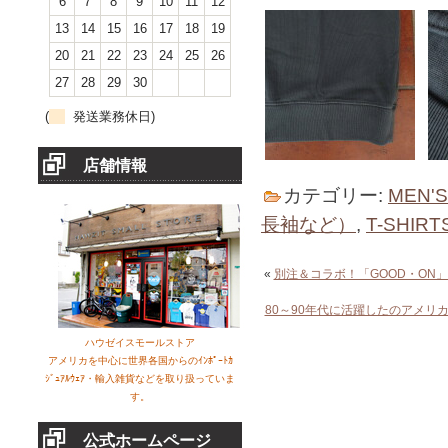
6
7
8
9
10
11
12
13
14
15
16
17
18
19
20
21
22
23
24
25
26
27
28
29
30
(
発送業務休日)
店舗情報
カテゴリー:
MEN'
長袖など）
,
T-SHI
«
別注＆コラボ！「GOOD・ON
80～90年代に活躍したのアメリ
ハウゼイスモールストア
アメリカを中心に世界各国からのｲﾝﾎﾟｰﾄｶ
ｼﾞｭｱﾙｳｪｱ・輸入雑貨などを取り扱っていま
す。
公式ホームページ