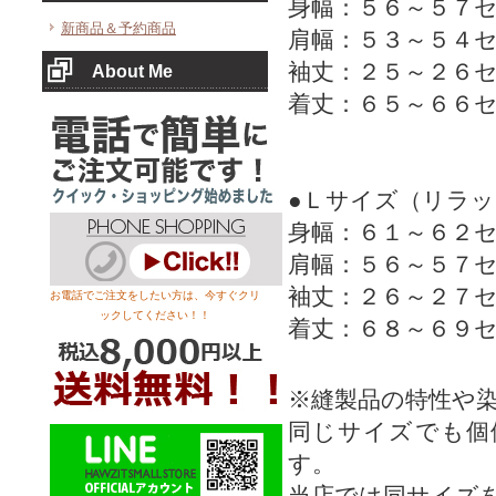
身幅：５６～５７
新商品＆予約商品
肩幅：５３～５４
袖丈：２５～２６
About Me
着丈：６５～６６
●Ｌサイズ（リラ
身幅：６１～６２
肩幅：５６～５７
袖丈：２６～２７
お電話でご注文をしたい方は、今すぐクリ
ックしてください！！
着丈：６８～６９
※縫製品の特性や
同じサイズでも個
す。
当店では同サイズ