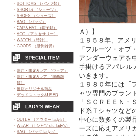
BOTTOMS （パンツ類）
SHORTS （ショーツ）
SHOES （シューズ）
BAG （バッグ）
CAP＆HAT （帽子類）
Ａ）】
ACC （アクセサリー）
１９５８年、アメ
WATCH （時計）
GOODS （服飾雑貨）
「フルーツ・オブ
アンダーウェアを
SPECIAL ITEM
手掛けるアパレル
別注・限定&レア （ウェア）
いきます。
別注・限定&レア （服飾雑
貨）
１９８０年には「
当店オリジナル商品
ャツ専門のブラン
デッドストック&USED
「ＳＣＲＥＥＮ・
LADY’S WEAR
ド系Ｔシャツなど
中心に数多くの製
OUTER （アウター lady's）
WEAR （Tシャツ etc lady's）
ーズに応えアメリ
BAG （バッグ lady’s）