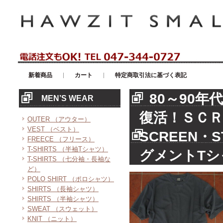
アメリカンカジュアル・輸入雑貨等のセレクトショップ！ハウゼイスモー
新着商品
カート
特定商取引法に基づく表記
80～90
MEN’S WEAR
復活！ＳＣＲ
OUTER （アウター）
VEST （ベスト）
SCREEN・
FREECE （フリース）
T-SHIRTS （半袖Tシャツ）
グメントTシ
T-SHIRTS （七分袖・長袖な
ど）
POLO SHIRT （ポロシャツ）
SHIRTS （長袖シャツ）
SHIRTS （半袖シャツ）
SWEAT （スウェット）
KNIT （ニット）