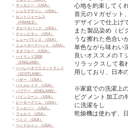
心地を約束してく
サッカニー （USA）
シェラデザイン （USA）
首元のＶガゼット
セントジェームス
デザインで仕上げ
（FRANCE）
ダルースパック （USA）
また製品染め（ピ
チャンピオン （USA）
うな擦れた色合い
ニューバランス （USA）
ニューヨークハット （USA）
単色ながら味わい
ネオブルー （USA）
良いオススメのＴ
ハイランド2000
（ENGLAND）
リラックスして着
ハーレーオブスコットランド
用しており、日本
（SCOTLAND）
バギー （USA）
バトルレイク （USA）
※家庭での洗濯上
バブアー （ENGLAND）
ピグメント加工の
パインコーン （USA）
ピーターグリム （USA）
に洗濯をし
フィルソン （USA）
乾燥機は使わず、
フェルコ （USA）
ベミジ （USA）
ペンドルトン （USA）