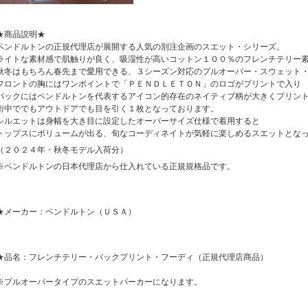
★商品説明★
ペンドルトンの正規代理店が展開する人気の別注企画のスエット・シリーズ。
ライトな素材感で肌触りが良く、吸湿性が高いコットン１００％のフレンチテリー
秋冬はもちろん春先まで愛用できる、３シーズン対応のプルオーバー・スウェット
フロントの胸にはワンポイントで「ＰＥＮＤＬＥＴＯＮ」のロゴがプリントで入り
バックにはペンドルトンを代表するアイコン的存在のネイティブ柄が大きくプリン
街中ででもアウトドアでも目を引く１枚となっております。
シルエットは身幅を大き目に設定したオーバーサイズ仕様で着用すると
トップスにボリュームが出る、旬なコーディネイトが気軽に楽しめるスエットとな
（２０２４年・秋冬モデル入荷分）
※ペンドルトンの日本代理店から仕入れている正規規格品です。
★メーカー：ペンドルトン（ＵＳＡ）
★品名：フレンチテリー・バックプリント・フーディ（正規代理店商品）
※プルオーバータイプのスエットパーカーになります。