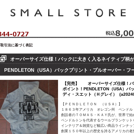
セレクトショップ！ハウゼイスモールストア！
商取引法に基づく表記
オーバーサイズ仕様！バックに大きく入るネイティブ柄
PENDLETON（USA）バックプリント・プルオーバー・
【完売】 オーバーサイズ仕様！バ
ポイント！PENDLETON（USA）
ディ・スエット（Ｈグレイ） (a202409
【ＰＥＮＤＬＥＴＯＮ （ＵＳＡ）】
１８６３年アメリカ オレゴン州 ペンドル
創設者のＴＯＭＡＳ・ＫＡＹ氏が、世界で始
ペンドルトンを代表するウールブランケット
インテリア＆雑貨など幅広い商品ラインナッ
創業１５０年以上の歴史を誇るアメリカの老