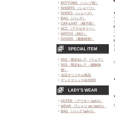
BOTTOMS （パンツ類）
SHORTS （ショーツ）
SHOES （シューズ）
BAG （バッグ）
CAP＆HAT （帽子類）
ACC （アクセサリー）
WATCH （時計）
GOODS （服飾雑貨）
SPECIAL ITEM
別注・限定&レア （ウェア）
別注・限定&レア （服飾雑
貨）
当店オリジナル商品
デッドストック&USED
LADY’S WEAR
OUTER （アウター lady's）
WEAR （Tシャツ etc lady's）
BAG （バッグ lady’s）