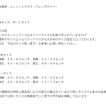
★素材：コットン１００％（フレンチテリー）
★サイズ：Ｍ～Ｌサイズ
※注意
このスエットシリーズはオーバーサイズの仕様で作られていますので
通常のサイズよりもリラックスできる大きめのサイズ設定となっております。
必ず、下記のサイズ表（実寸）を参考にお買い求めください。
●Ｍサイズ
身幅：５９～６０センチ、肩幅：５２～５３センチ
袖丈：６１～６２センチ、着丈：６８～６９センチ
●Ｌサイズ
身幅：６２～６３センチ、肩幅：５３～５４センチ
袖丈：６２～６３センチ、着丈：７２～７３センチ
※縫製品の特性と製品洗いなどの加工が施されているので同じサイズでも多少の誤
当店では同じサイズを数枚採寸した実寸の平均値を掲載しております。