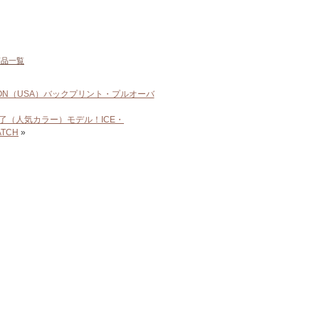
商品一覧
ON（USA）バックプリント・プルオーバ
了（人気カラー）モデル！ICE・
ATCH
»