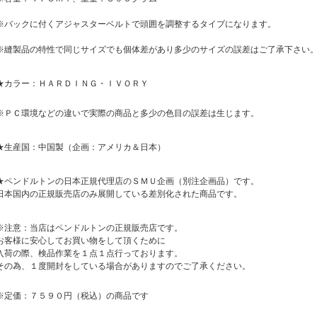
※バックに付くアジャスターベルトで頭囲を調整するタイプになります。
※縫製品の特性で同じサイズでも個体差があり多少のサイズの誤差はご了承下さい
★カラー：ＨＡＲＤＩＮＧ・ＩＶＯＲＹ
※ＰＣ環境などの違いで実際の商品と多少の色目の誤差は生じます。
★生産国：中国製（企画：アメリカ＆日本）
★ペンドルトンの日本正規代理店のＳＭＵ企画（別注企画品）です。
日本国内の正規販売店のみ展開している差別化された商品です。
※注意：当店はペンドルトンの正規販売店です。
お客様に安心してお買い物をして頂くために
入荷の際、検品作業を１点１点行っております。
その為、１度開封をしている場合がありますのでご了承ください。
※定価：７５９０円（税込）の商品です