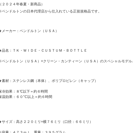
（２０２４年春夏・新商品）
※ペンドルトンの日本代理店から仕入れている正規規格品です。
★メーカー：ペンドルトン（ＵＳＡ）
★品名：ＴＫ・ＷＩＤＥ・ＣＵＳＴＵＭ・ＢＯＴＴＬＥ
※ペンドルトン（ＵＳＡ）×クリーン・カンティーン（ＵＳＡ）のスペシャルモデル
★素材：ステンレス鋼（本体）、ポリプロピレン（キャップ）
保冷効果：８℃以下＝約６時間
保温効果：６０°C以上＝約６時間
★サイズ：高さ２２０ミリ×横７６ミリ（口径：６６ミリ）
※容量：４７３ｍｌ、重量：３９５グラム