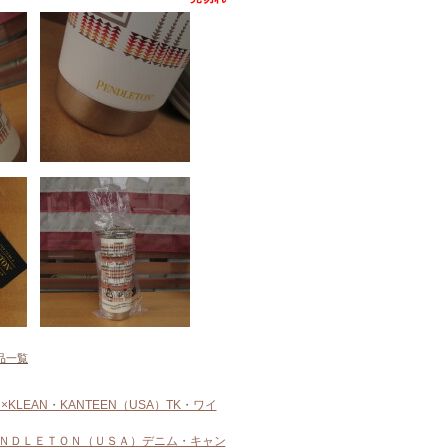
品一覧
LEAN・KANTEEN（USA）TK・ワイ
ＮＤＬＥＴＯＮ（ＵＳＡ）デニム・キャン