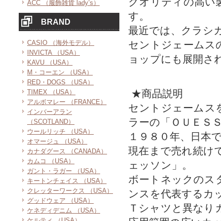
クオリティの高い
ACC （服飾雑貨 lady’s）
す。
BRAND
最近では、クラシ
CASIO （海外モデル）
セントジェームス
INVICTA （USA）
ョップにも展開さ
KAVU （USA）
M・コーエン （USA）
RED・DOGS （USA）
★商品説明
TIMEX （USA）
アルボマレー （FRANCE）
セントジェームス
インバーアラン
ラーの「ＯＵＥＳ
（SCOTLAND）
ウールリッチ （USA）
１９８０年、日本
オマージュ （USA）
現在まで売れ続け
カナダグース （CANADA）
カムコ （USA）
ェッソン」。
ガント・ラガー （USA）
ボートネックのス
キートンチェイス （USA）
クレッターワークス （USA）
ンスを代表するカ
グッドウェア （USA）
Ｔシャツと異なり
ケネディデニム （USA）
ケルティ （USA）