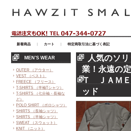
アメリカンカジュアル・輸入雑貨等のセレクトショップ！ハウゼイスモー
新着商品
カート
特定商取引法に基づく表記
人気のソリ
MEN’S WEAR
業！永遠の
OUTER （アウター）
VEST （ベスト）
Ｔ ＪＡＭ
FREECE （フリース）
T-SHIRTS （半袖Tシャツ）
ッド
T-SHIRTS （七分袖・長袖な
ど）
POLO SHIRT （ポロシャツ）
SHIRTS （長袖シャツ）
SHIRTS （半袖シャツ）
SWEAT （スウェット）
KNIT （ニット）