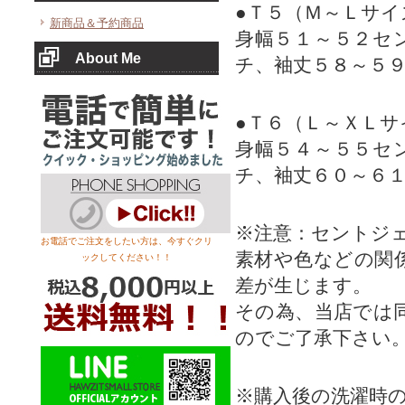
●Ｔ５（Ｍ～Ｌサイ
新商品＆予約商品
身幅５１～５２セ
About Me
チ、袖丈５８～５
●Ｔ６（Ｌ～ＸＬサ
身幅５４～５５セ
チ、袖丈６０～６
※注意：セントジ
お電話でご注文をしたい方は、今すぐクリ
素材や色などの関
ックしてください！！
差が生じます。
その為、当店では
のでご了承下さい
※購入後の洗濯時