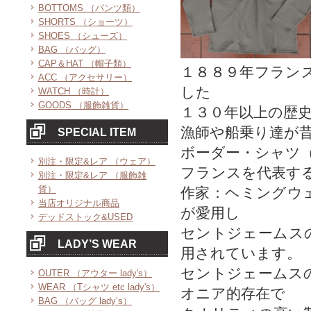
BOTTOMS （パンツ類）
SHORTS （ショーツ）
SHOES （シューズ）
BAG （バッグ）
CAP＆HAT （帽子類）
１８８９年フラン
ACC （アクセサリー）
した
WATCH （時計）
GOODS （服飾雑貨）
１３０年以上の歴
漁師や船乗り達が
SPECIAL ITEM
ボーダー・シャツ
別注・限定&レア （ウェア）
フランスを代表す
別注・限定&レア （服飾雑
貨）
作家：ヘミングウ
当店オリジナル商品
が愛用し
デッドストック&USED
セントジェームス
LADY’S WEAR
用されています。
セントジェームス
OUTER （アウター lady's）
WEAR （Tシャツ etc lady's）
オニア的存在で
BAG （バッグ lady’s）