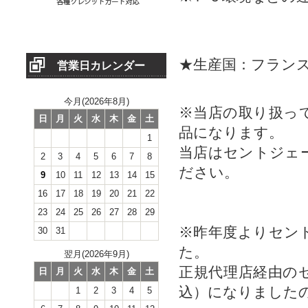
★生産国：フラン
営業日カレンダー
今月(2026年8月)
※当店の取り扱っ
日
月
火
水
木
金
土
品になります。
1
当店はセントジェ
2
3
4
5
6
7
8
ださい。
9
10
11
12
13
14
15
16
17
18
19
20
21
22
23
24
25
26
27
28
29
※昨年度よりセン
30
31
た。
翌月(2026年9月)
正規代理店経由の
日
月
火
水
木
金
土
込）になりました
1
2
3
4
5