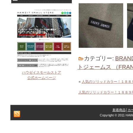
カテゴリー:
BRAN
トジェームス （FRA
ハウゼイスモールストア
公式ホームページ
«
人気のソリッドカラー！１８８
人気のソリッドカラー！１８８９
新着商品
│
カ
Copyright © 2011 HAW