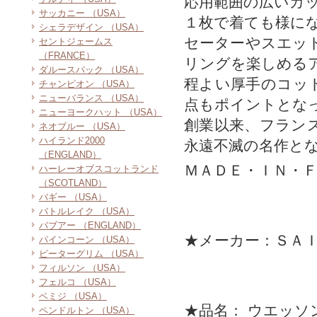
応用範囲の広いカ
サッカニー （USA）
１枚で着ても様に
シェラデザイン （USA）
セーターやスエッ
セントジェームス
（FRANCE）
リングを楽しめる
ダルースパック （USA）
程よい厚手のコッ
チャンピオン （USA）
ニューバランス （USA）
点もポイントとな
ニューヨークハット （USA）
創業以来、フラン
ネオブルー （USA）
ハイランド2000
永遠不滅の名作と
（ENGLAND）
ＭＡＤＥ・ＩＮ・
ハーレーオブスコットランド
（SCOTLAND）
バギー （USA）
バトルレイク （USA）
バブアー （ENGLAND）
★メーカー：ＳＡ
パインコーン （USA）
ピーターグリム （USA）
フィルソン （USA）
フェルコ （USA）
ベミジ （USA）
★品名： ウエッソ
ペンドルトン （USA）