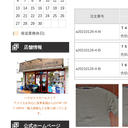
6
7
8
9
10
11
12
13
14
15
16
17
18
19
20
21
22
23
24
25
26
注文番号
27
28
29
30
Ｔ４
a20210126-4-t4
(
発送業務休日)
売切
Ｔ５
店舗情報
a20210126-4-t5
売切
Ｔ６
a20210126-4-t6
売切
ハウゼイスモールストア
アメリカを中心に世界各国からのｲﾝﾎﾟｰﾄｶ
ｼﾞｭｱﾙｳｪｱ・輸入雑貨などを取り扱っていま
す。
公式ホームページ