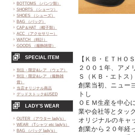
BOTTOMS （パンツ類）
SHORTS （ショーツ）
SHOES （シューズ）
BAG （バッグ）
CAP＆HAT （帽子類）
ACC （アクセサリー）
WATCH （時計）
GOODS （服飾雑貨）
SPECIAL ITEM
【ＫＢ・ＥＴＨＯ
２００１年、アメ
別注・限定&レア （ウェア）
Ｓ（ＫＢ・エトス
別注・限定&レア （服飾雑
貨）
創業当初、ニュー
当店オリジナル商品
トし
デッドストック&USED
ＯＥＭ生産を中心
LADY’S WEAR
業や会社等とタッ
OUTER （アウター lady's）
オリジナルのキャ
WEAR （Tシャツ etc lady's）
創業から２０年経
BAG （バッグ lady’s）