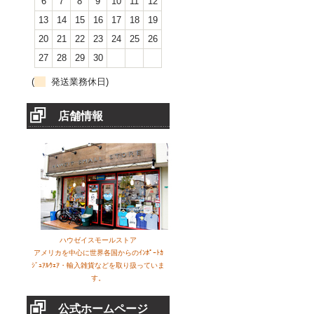
6
7
8
9
10
11
12
13
14
15
16
17
18
19
20
21
22
23
24
25
26
27
28
29
30
(
発送業務休日)
店舗情報
ハウゼイスモールストア
アメリカを中心に世界各国からのｲﾝﾎﾟｰﾄｶ
ｼﾞｭｱﾙｳｪｱ・輸入雑貨などを取り扱っていま
す。
公式ホームページ