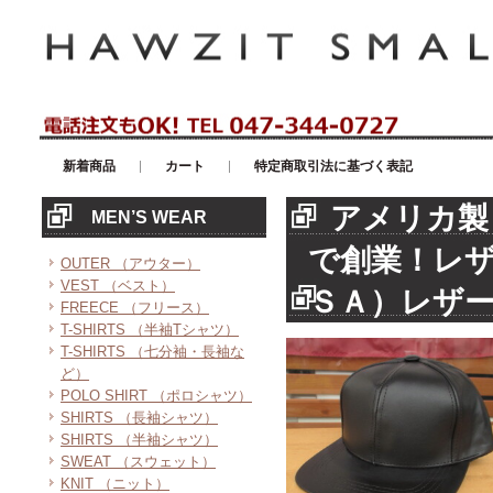
アメリカンカジュアル・輸入雑貨等のセレクトショップ！ハウゼイスモー
新着商品
カート
特定商取引法に基づく表記
アメリカ製
MEN’S WEAR
で創業！レ
OUTER （アウター）
VEST （ベスト）
ＳＡ）レザ
FREECE （フリース）
T-SHIRTS （半袖Tシャツ）
T-SHIRTS （七分袖・長袖な
ど）
POLO SHIRT （ポロシャツ）
SHIRTS （長袖シャツ）
SHIRTS （半袖シャツ）
SWEAT （スウェット）
KNIT （ニット）