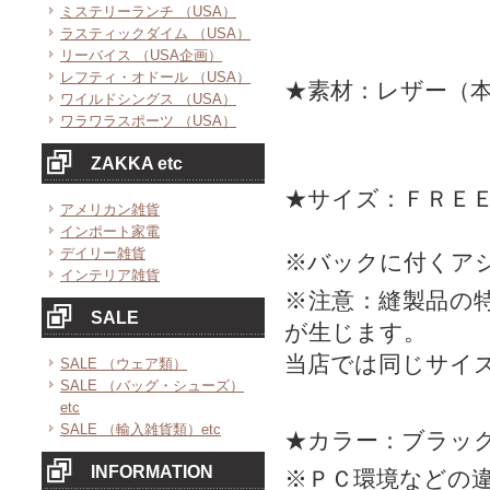
ミステリーランチ （USA）
ラスティックダイム （USA）
リーバイス （USA企画）
レフティ・オドール （USA）
★素材：レザー（
ワイルドシングス （USA）
ワラワラスポーツ （USA）
ZAKKA etc
★サイズ：ＦＲＥ
アメリカン雑貨
インポート家電
デイリー雑貨
※バックに付くア
インテリア雑貨
※注意：縫製品の
SALE
が生じます。
当店では同じサイ
SALE （ウェア類）
SALE （バッグ・シューズ）
etc
SALE （輸入雑貨類）etc
★カラー：ブラッ
INFORMATION
※ＰＣ環境などの