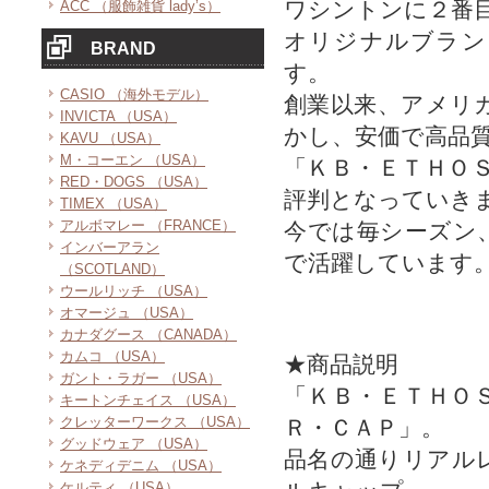
ワシントンに２番
ACC （服飾雑貨 lady’s）
オリジナルブラン
BRAND
す。
CASIO （海外モデル）
創業以来、アメリ
INVICTA （USA）
かし、安価で高品
KAVU （USA）
M・コーエン （USA）
「ＫＢ・ＥＴＨＯ
RED・DOGS （USA）
評判となっていき
TIMEX （USA）
アルボマレー （FRANCE）
今では毎シーズン
インバーアラン
で活躍しています
（SCOTLAND）
ウールリッチ （USA）
オマージュ （USA）
カナダグース （CANADA）
カムコ （USA）
★商品説明
ガント・ラガー （USA）
「ＫＢ・ＥＴＨＯ
キートンチェイス （USA）
クレッターワークス （USA）
Ｒ・ＣＡＰ」。
グッドウェア （USA）
品名の通りリアル
ケネディデニム （USA）
ケルティ （USA）