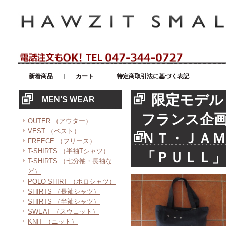
アメリカンカジュアル・輸入雑貨等のセレクトショップ！ハウゼイスモー
新着商品
カート
特定商取引法に基づく表記
限定モデル
MEN’S WEAR
フランス企
OUTER （アウター）
VEST （ベスト）
ＮＴ・ＪＡ
FREECE （フリース）
T-SHIRTS （半袖Tシャツ）
「ＰＵＬＬ」
T-SHIRTS （七分袖・長袖な
ど）
POLO SHIRT （ポロシャツ）
SHIRTS （長袖シャツ）
SHIRTS （半袖シャツ）
SWEAT （スウェット）
KNIT （ニット）