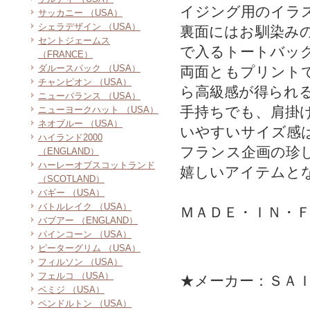
イジング用のイラ
サッカニー （USA）
シェラデザイン （USA）
裏面にはお馴染み
セントジェームス
で入るトートバッ
（FRANCE）
ダルースパック （USA）
両面ともプリント
チャンピオン （USA）
ら高級感が得られ
ニューバランス （USA）
手持ちでも、肩掛
ニューヨークハット （USA）
ネオブルー （USA）
いやすいサイズ感
ハイランド2000
フランス企画の珍
（ENGLAND）
ハーレーオブスコットランド
嬉しいアイテムと
（SCOTLAND）
バギー （USA）
バトルレイク （USA）
ＭＡＤＥ・ＩＮ・
バブアー （ENGLAND）
パインコーン （USA）
ピーターグリム （USA）
フィルソン （USA）
フェルコ （USA）
★メーカー：ＳＡ
ベミジ （USA）
ペンドルトン （USA）