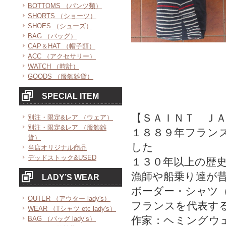
BOTTOMS （パンツ類）
SHORTS （ショーツ）
SHOES （シューズ）
BAG （バッグ）
CAP＆HAT （帽子類）
ACC （アクセサリー）
WATCH （時計）
GOODS （服飾雑貨）
SPECIAL ITEM
【ＳＡＩＮＴ Ｊ
別注・限定&レア （ウェア）
別注・限定&レア （服飾雑
１８８９年フラン
貨）
した
当店オリジナル商品
デッドストック&USED
１３０年以上の歴
漁師や船乗り達が
LADY’S WEAR
ボーダー・シャツ
OUTER （アウター lady's）
フランスを代表す
WEAR （Tシャツ etc lady's）
作家：ヘミングウ
BAG （バッグ lady’s）