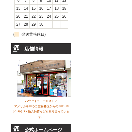
6
7
8
9
10
11
12
13
14
15
16
17
18
19
20
21
22
23
24
25
26
27
28
29
30
(
発送業務休日)
店舗情報
ハウゼイスモールストア
アメリカを中心に世界各国からのｲﾝﾎﾟｰﾄｶ
ｼﾞｭｱﾙｳｪｱ・輸入雑貨などを取り扱っていま
す。
公式ホームページ