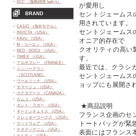
ACC （服飾雑貨 lady’s）
が愛用し
セントジェームス
BRAND
用されています。
CASIO （海外モデル）
セントジェームス
INVICTA （USA）
KAVU （USA）
オニア的存在で
M・コーエン （USA）
クオリティの高い
RED・DOGS （USA）
TIMEX （USA）
す。
アルボマレー （FRANCE）
最近では、クラシ
インバーアラン
セントジェームス
（SCOTLAND）
ウールリッチ （USA）
ョップにも展開さ
オマージュ （USA）
カナダグース （CANADA）
カムコ （USA）
★商品説明
ガント・ラガー （USA）
キートンチェイス （USA）
フランス企画のセ
クレッターワークス （USA）
トートバッグが緊
グッドウェア （USA）
ケネディデニム （USA）
表面にはフランス
ケルティ （USA）