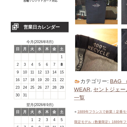
営業日カレンダー
今月(2026年8月)
日
月
火
水
木
金
土
1
2
3
4
5
6
7
8
9
10
11
12
13
14
15
16
17
18
19
20
21
22
カテゴリー:
BAG 
23
24
25
26
27
28
29
WEAR
,
セントジェーム
30
31
一覧
翌月(2026年9月)
日
月
火
水
木
金
土
«
1889年フランスで創業！定番
1
2
3
4
5
限定モデル（数量限定）1889