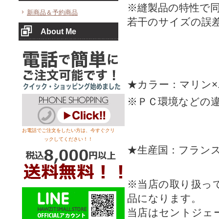
※縫製品の特性で
新商品＆予約商品
若干のサイズの誤
About Me
★カラー：マリン
※ＰＣ環境などの
お電話でご注文をしたい方は、今すぐクリ
ックしてください！！
★生産国：フラン
※当店の取り扱っ
品になります。
当店はセントジェ